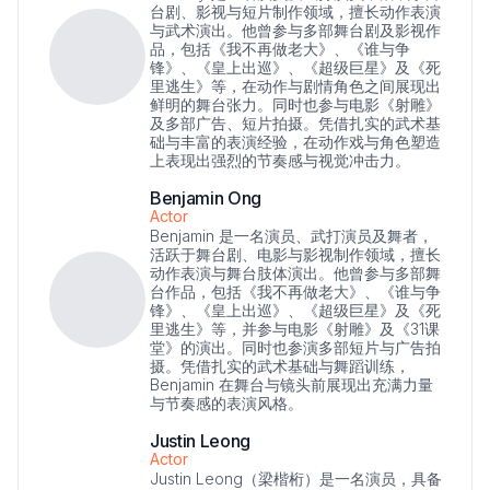
台剧、影视与短片制作领域，擅长动作表演
与武术演出。他曾参与多部舞台剧及影视作
品，包括《我不再做老大》、《谁与争
锋》、《皇上出巡》、《超级巨星》及《死
里逃生》等，在动作与剧情角色之间展现出
鲜明的舞台张力。同时也参与电影《射雕》
及多部广告、短片拍摄。凭借扎实的武术基
础与丰富的表演经验，在动作戏与角色塑造
上表现出强烈的节奏感与视觉冲击力。
Benjamin Ong
Actor
Benjamin 是一名演员、武打演员及舞者，
活跃于舞台剧、电影与影视制作领域，擅长
动作表演与舞台肢体演出。他曾参与多部舞
台作品，包括《我不再做老大》、《谁与争
锋》、《皇上出巡》、《超级巨星》及《死
里逃生》等，并参与电影《射雕》及《31课
堂》的演出。同时也参演多部短片与广告拍
摄。凭借扎实的武术基础与舞蹈训练，
Benjamin 在舞台与镜头前展现出充满力量
与节奏感的表演风格。
Justin Leong
Actor
Justin Leong（梁楷桁）是一名演员，具备