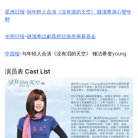
星洲日报
-
與年輕人合演《沒有淚的天空》·鍾潔希身心變年
輕
光明日报
-
鍾潔希話劇爲癌症病患籌募基金
中国报
-与年轻人合演《没有泪的天空》 锺洁希变young
演员表 Cast List