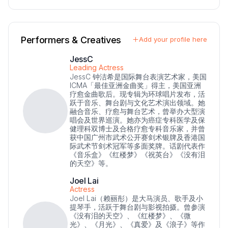
Performers & Creatives
Add your profile here
JessC
Leading Actress
JessC 钟洁希是国际舞台表演艺术家，美国
ICMA「最佳亚洲金曲奖」得主，美国亚洲
疗愈金曲歌后。现专辑为环球唱片发布，活
跃于音乐、舞台剧与文化艺术演出领域。她
融合音乐、疗愈与舞台艺术，曾举办大型演
唱会及世界巡演。她亦为癌症专科医学及保
健理科双博士及合格疗愈专科音乐家，并曾
获中国广州市武术公开赛剑术银牌及香港国
际武术节剑术冠军等多面奖牌。话剧代表作
《音乐盒》《红楼梦》《祝英台》《没有泪
的天空》等。
Joel Lai
Actress
Joel Lai（赖丽彤）是大马演员、歌手及小
提琴手，活跃于舞台剧与影视拍摄。曾参演
《没有泪的天空》、《红楼梦》、《微
光》、《月光》、《真爱》及《浪子》等作