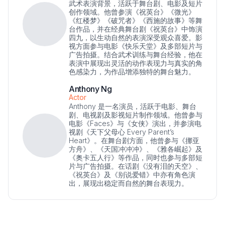
武术表演背景，活跃于舞台剧、电影及短片
创作领域。他曾参演《祝英台》《微光》
《红楼梦》《破咒者》《西施的故事》等舞
台作品，并在经典舞台剧《祝英台》中饰演
四九，以生动自然的表演深受观众喜爱。影
视方面参与电影《快乐天堂》及多部短片与
广告拍摄。结合武术训练与舞台经验，他在
表演中展现出灵活的动作表现力与真实的角
色感染力，为作品增添独特的舞台魅力。
Anthony Ng
Actor
Anthony 是一名演员，活跃于电影、舞台
剧、电视剧及影视短片制作领域。他曾参与
电影《Faces》与《女侠》演出，并参演电
视剧《天下父母心 Every Parent’s
Heart》。在舞台剧方面，他曾参与《挪亚
方舟》、《天国冲冲冲》、《雅各崛起》及
《奥卡五人行》等作品，同时也参与多部短
片与广告拍摄。在话剧《没有泪的天空》、
《祝英台》及《别说爱错》中亦有角色演
出，展现出稳定而自然的舞台表现力。