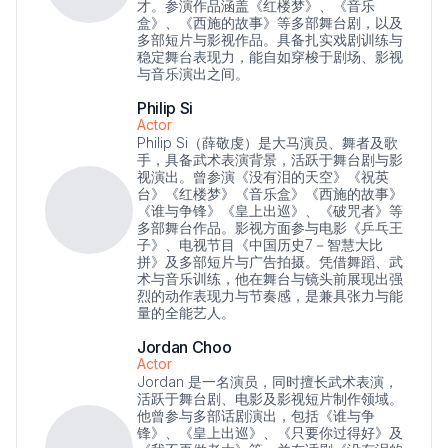
才。参演作品涵盖《红楼梦》、《音乐
盒》、《西施的故事》等多部舞台剧，以及
多部短片与影视作品。具备扎实戏剧训练与
稳定舞台表现力，能自如穿梭于剧场、影视
与音乐演出之间。
Philip Si
Actor
Philip Si（薛敬虔）是大马演员、舞者及歌
手，具备武术表演背景，活跃于舞台剧与影
视演出。曾参演《没有泪的天空》《祝英
台》《红楼梦》《音乐盒》《西施的故事》
《谁与争锋》《皇上出巡》、《破咒者》等
多部舞台作品。影视方面参与电影《乒乓王
子》、电视节目《中国历史7－智慧大比
拼》及多部短片与广告拍摄。凭借舞蹈、武
术与音乐训练，他在舞台与镜头前展现出强
烈的动作表现力与节奏感，是兼具张力与能
量的全能艺人。
Jordan Choo
Actor
Jordan 是一名演员，同时擅长武术表演，
活跃于舞台剧、电影及影视短片制作领域。
他曾参与多部话剧演出，包括《谁与争
锋》、《皇上出巡》、《只要你过得好》及