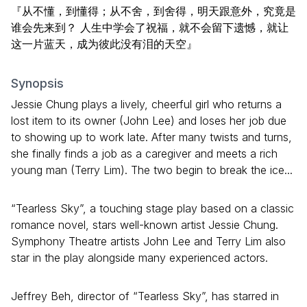
『从不懂，到懂得；从不舍，到舍得，明天跟意外，究竟是
谁会先来到？ 人生中学会了祝福，就不会留下遗憾，就让
这一片蓝天，成为彼此没有泪的天空』
Synopsis
Jessie Chung plays a lively, cheerful girl who returns a
lost item to its owner (John Lee) and loses her job due
to showing up to work late. After many twists and turns,
she finally finds a job as a caregiver and meets a rich
young man (Terry Lim). The two begin to break the ice...
“Tearless Sky”, a touching stage play based on a classic
romance novel, stars well-known artist Jessie Chung.
Symphony Theatre artists John Lee and Terry Lim also
star in the play alongside many experienced actors.
Jeffrey Beh, director of “Tearless Sky”, has starred in