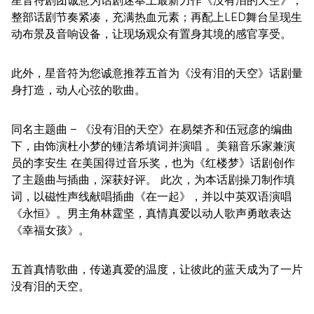
星音符剧团诚意为话剧迷奉上最新力作《没有泪的天空》，
整部话剧节奏紧凑，充满热血元素；再配上LED舞台呈现生
动布景及音响设备，让现场观众有置身其境的感官享受。
此外，星音符为您诚意推荐五首为《没有泪的天空》话剧量
身打造，动人心弦的歌曲。
同名主题曲 – 《没有泪的天空》在易桀齐和伍冠彦的编曲
下，由饰演杜小梦的锺洁希填词并演唱 。美籍音乐家兼演
员的李安生 在美国得过音乐奖，也为《红楼梦》话剧创作
了主题曲与插曲，深获好评。 此次，为本话剧操刀制作填
词，以磁性声线献唱插曲《在一起》，并以中英双语演唱
《永恒》。男主角林霆坚，真情真爱以动人歌声勇敢表达
《幸福女孩》。
五首真情歌曲，传递真爱的温度，让彼此的蓝天成为了一片
没有泪的天空。