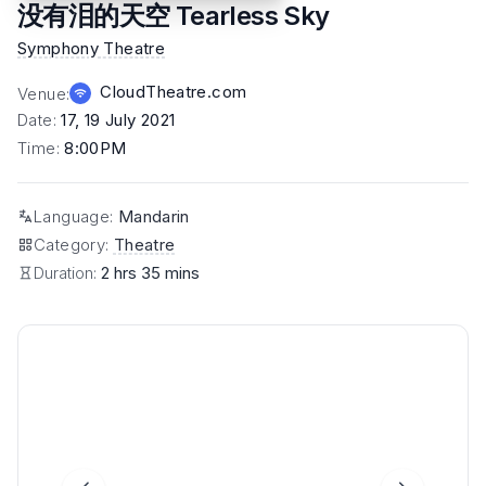
没有泪的天空 Tearless Sky
Symphony Theatre
CloudTheatre.com
Venue
:
Date
:
17, 19 July 2021
Time
:
8:00PM
Language
:
Mandarin
Category
:
Theatre
Duration:
2 hrs 35 mins