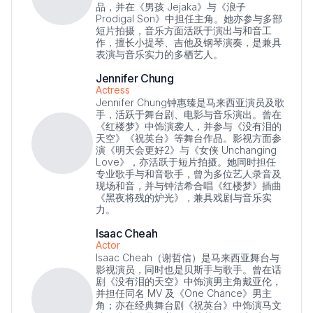
品，并在《男孩 Jejaka》与《浪子
Prodigal Son》中担任主角。她亦参与多部
短片拍摄，音乐方面活跃于演出与和音工
作，擅长小提琴、吉他及钢琴演奏，是兼具
表演与音乐实力的多栖艺人。
Jennifer Chung
Actress
Jennifer Chung钟惠臻是马来西亚演员及歌
手，活跃于舞台剧、电影与音乐演出。曾在
《红楼梦》中饰演袭人，并参与《没有泪的
天空》《祝英台》等舞台作品。影视方面参
演《明天会更好2》与《女侠 Unchanging
Love》，亦活跃于短片拍摄。她同时担任
专业歌手与和音歌手，曾为多位艺人录音及
现场和音，并与钟洁希合唱《红楼梦》插曲
《黑夜将残的炉光》，兼具戏剧与音乐实
力。
Isaac Cheah
Actor
Isaac Cheah（谢哲信）是马来西亚舞台与
影视演员，同时也是贝斯手与歌手。曾在话
剧《没有泪的天空》中饰演男主角戴亚伦，
并担任同名 MV 及《One Chance》男主
角；亦在经典舞台剧《祝英台》中饰演马文