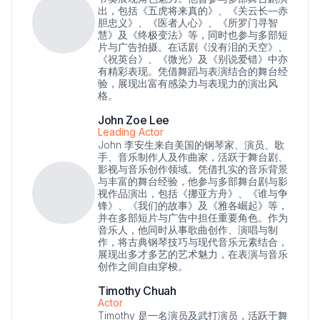
出，包括《五虎将来真的》、《关云长—赤
胆忠义》、《医者人心》、《所罗门寻智
慧》及《终极变法》等，同时也参与多部短
片与广告拍摄。在话剧《没有泪的天空》、
《祝英台》、《微光》及《别说爱错》中亦
有精彩表现。凭借舞蹈与表演结合的舞台经
验，展现出富有感染力与表现力的演出风
格。
John Zoe Lee
Leading Actor
John 李安生来自美国的钢琴家、演员、歌
手、音乐制作人及作曲家，活跃于舞台剧、
影视与音乐创作领域。凭借扎实的音乐背景
与丰富的舞台经验，他参与多部舞台剧与影
视作品演出，包括《挪亚方舟》、《谁与争
锋》、《我们的故事》及《雅各崛起》等，
并在多部短片与广告中担任重要角色。作为
音乐人，他同时从事歌曲创作、演唱与制
作，将古典钢琴技巧与现代音乐元素结合，
展现出多才多艺的艺术魅力，在表演与音乐
创作之间自由穿梭。
Timothy Chuah
Actor
Timothy 是一名演员及武打演员，活跃于舞