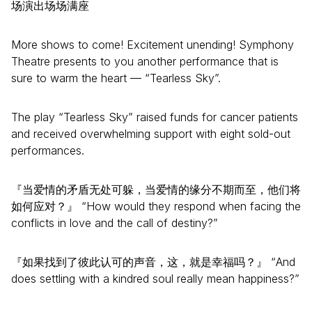
场演出场场满座
More shows to come! Excitement unending! Symphony
Theatre presents to you another performance that is
sure to warm the heart — “Tearless Sky”.
The play “Tearless Sky” raised funds for cancer patients
and received overwhelming support with eight sold-out
performances.
『当爱情的矛盾无处可躲，当爱情的缘分不期而至，他们将
如何应对？』 “How would they respond when facing the
conflicts in love and the call of destiny?”
『如果找到了彼此认可的声音，这，就是幸福吗？』 “And
does settling with a kindred soul really mean happiness?”