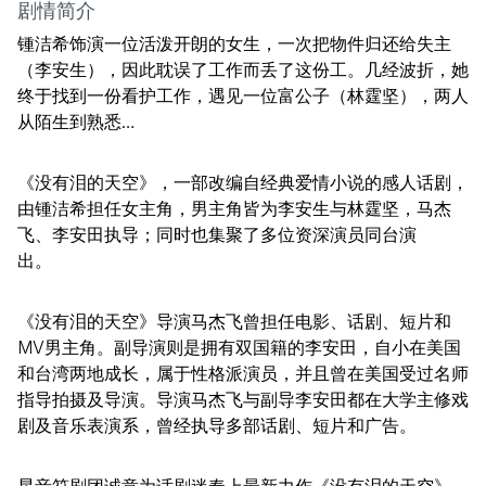
剧情简介
锺洁希饰演一位活泼开朗的女生，一次把物件归还给失主
（李安生），因此耽误了工作而丢了这份工。几经波折，她
终于找到一份看护工作，遇见一位富公子（林霆坚），两人
从陌生到熟悉…
《没有泪的天空》，一部改编自经典爱情小说的感人话剧，
由锺洁希担任女主角，男主角皆为李安生与林霆坚，马杰
飞、李安田执导；同时也集聚了多位资深演员同台演
出。
《没有泪的天空》导演马杰飞曾担任电影、话剧、短片和
MV男主角。副导演则是拥有双国籍的李安田，自小在美国
和台湾两地成长，属于性格派演员，并且曾在美国受过名师
指导拍摄及导演。导演马杰飞与副导李安田都在大学主修戏
剧及音乐表演系，曾经执导多部话剧、短片和广告。