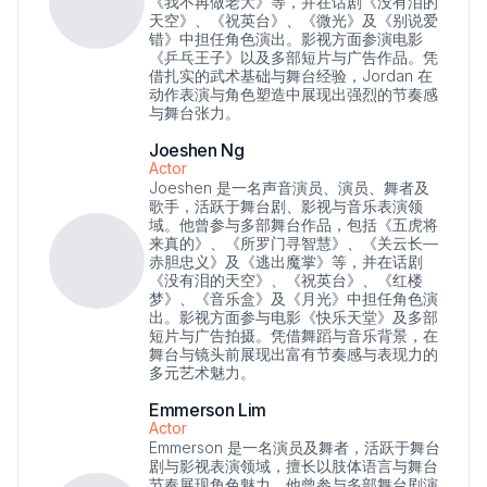
《我不再做老大》等，并在话剧《没有泪的
天空》、《祝英台》、《微光》及《别说爱
错》中担任角色演出。影视方面参演电影
《乒乓王子》以及多部短片与广告作品。凭
借扎实的武术基础与舞台经验，Jordan 在
动作表演与角色塑造中展现出强烈的节奏感
与舞台张力。
Joeshen Ng
Actor
Joeshen 是一名声音演员、演员、舞者及
歌手，活跃于舞台剧、影视与音乐表演领
域。他曾参与多部舞台作品，包括《五虎将
来真的》、《所罗门寻智慧》、《关云长—
赤胆忠义》及《逃出魔掌》等，并在话剧
《没有泪的天空》、《祝英台》、《红楼
梦》、《音乐盒》及《月光》中担任角色演
出。影视方面参与电影《快乐天堂》及多部
短片与广告拍摄。凭借舞蹈与音乐背景，在
舞台与镜头前展现出富有节奏感与表现力的
多元艺术魅力。
Emmerson Lim
Actor
Emmerson 是一名演员及舞者，活跃于舞台
剧与影视表演领域，擅长以肢体语言与舞台
节奏展现角色魅力。他曾参与多部舞台剧演