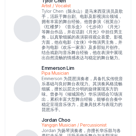
Tylor Chen
Artist / Vocalist
Tylor Chen（陈永山）是马来西亚演员及歌
手，活跃于舞台剧、电影及影视演出领域，
拥有丰富的舞台经验。他曾参演《祝英台》
《红楼梦》《音乐盒》《七步诗》《月光》
等舞台作品，并在话剧《月光》中担任男主
角，以真挚细腻的表演获得观众喜爱。影视
方面，他在电影《女侠》中饰演男主角，并
参与电影《欢乐一家亲》及多部短片创作。
结合戏剧与音乐舞台经验，他在表演中展现
出自然流畅的情感表达与稳定的舞台魅力。
Emmerson Lim
Pipa Musician
Emmerson 为琵琶演奏者，具备扎实传统音
乐基础与良好舞台表现力。其演奏风格流畅
细腻，擅长以层次分明的旋律展现东方韵
味。曾参与《倾城国色》华乐演唱会10场演
出，累积丰富大型舞台经验，能够在合奏中
稳定呈现音乐张力，是兼具技术与表现力的
琵琶乐手。
Jordan Choo
Yangqin Musician / Percussionist
Jordan 为扬琴演奏者，亦擅长华乐鼓与各
类打击乐器，活跃于华乐舞台与大型演出。