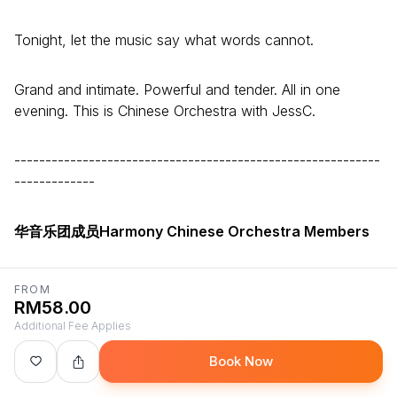
Tonight, let the music say what words cannot.
Grand and intimate. Powerful and tender. All in one
evening. This is Chinese Orchestra with JessC.
-----------------------------------------------------------
-------------
华音乐团成员Harmony Chinese Orchestra Members
二胡 Erhu: Paul ｜ Jeffrey ｜ Timothy ｜ Matthew
FROM
RM58.00
Additional Fee Applies
弦乐 Strings: Isaac ｜ Jonathan
Book Now
和音天使 Backing Vocal｜ Carey ｜ Jennifer ｜ Jessica