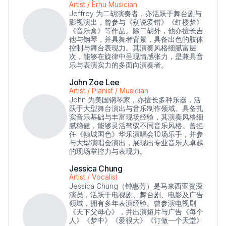
Artist / Erhu Musician
Jeffrey 为二胡演奏者，亦活跃于舞台剧与
影视演出，曾参与《别说爱错》《红楼梦》
《音乐盒》等作品。除二胡外，他亦擅长吉
他与钢琴，并具舞者背景，具备出色的肢体
控制与舞台表现力。其演奏风格细腻富层
次，能够在旋律中呈现情感张力，是兼具音
乐与表演实力的多面向演奏者。
John Zoe Lee
Artist / Pianist / Musician
John 为美国钢琴家，亦擅长多种乐器，活
跃于大型舞台演出与音乐制作领域。具备扎
实音乐基础与丰富现场经验，其演奏风格细
腻稳健，能够灵活驾驭不同音乐风格。曾担
任《倾城国色》华乐演唱会10场乐手，并参
与大型演唱会演出，展现出专业音乐人卓越
的现场掌控力与表现力。
Jessica Chung
Artist / Vocalist
Jessica Chung（钟惠芳）是马来西亚资深
演员，活跃于电视剧、舞台剧、电影及广告
领域，拥有多年表演经验。曾参演电视剧
《天下父母心》，并出演短片与广告《每个
人》《梦中》《爱很大》《订做一个天堂》