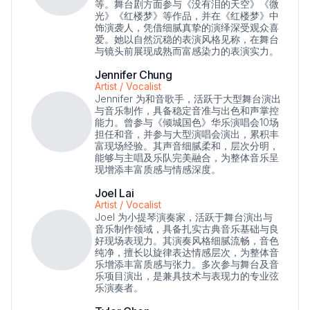
等。舞台剧方面参与《没有泪的天空》《微
光》《红楼梦》等作品，并在《红楼梦》中
饰演袭人，凭借细腻真挚的演绎深受观众喜
爱。她以自然沉稳的表演风格见称，在舞台
与镜头前展现成熟而富感染力的表演实力。
Jennifer Chung
Artist / Vocalist
Jennifer 为和音歌手，活跃于大型舞台演出
与音乐制作，具备稳定音准与出色和声掌控
能力。曾参与《倾城国色》华乐演唱会10场
担任和音，并参与大型演唱会演出，累积丰
富现场经验。其声音细腻柔和，层次分明，
能够与主唱及乐队完美融合，为整体音乐呈
现增添丰富质感与情感深度。
Joel Lai
Artist / Vocalist
Joel 为小提琴演奏家，活跃于舞台演出与
音乐制作领域，具备扎实古典音乐基础与良
好现场表现力。其演奏风格细腻流畅，音色
纯净，擅长以旋律表达情感层次，为整体音
乐增添丰富质感与张力。多次参与舞台及音
乐项目演出，是兼具技术与表现力的专业弦
乐演奏者。