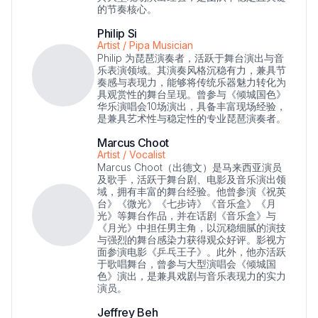
的节奏核心。
Philip Si
Artist / Pipa Musician
Philip 为琵琶演奏者，活跃于舞台演出与音
乐表演领域。其演奏风格沉稳有力，兼具节
奏感与表现力，能够将传统乐器魅力转化为
具观赏性的舞台呈现。曾参与《倾城国色》
华乐演唱会10场演出，具备丰富现场经验，
是兼具艺术性与稳定性的专业琵琶演奏者。
Marcus Choot
Artist / Vocalist
Marcus Choot（出德文）是马来西亚演员
及歌手，活跃于舞台剧、电影及音乐演出领
域，拥有丰富的舞台经验。他曾参演《祝英
台》《微光》《七步诗》《音乐盒》《月
光》等舞台作品，并在话剧《音乐盒》与
《月光》中担任男主角，以沉稳细腻的演技
与强烈的舞台感染力获得观众好评。影视方
面参演电影《乒乓王子》。此外，他亦活跃
于歌唱舞台，曾参与大型演唱会《倾城国
色》演出，是兼具戏剧与音乐表现力的实力
演员。
Jeffrey Beh