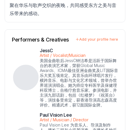
聚在华乐与歌声交织的夜晚，共同感受东方之美与音
乐带来的感动。
Performers & Creatives
Add your profile here
JessC
Artist / Vocalist/Musician
美国金曲歌后JessC钟洁希是活跃于国际舞
台的表演艺术家，荣获Global Music
Awards、ICMA最佳亚洲金曲奖及LIT国际音
乐大奖五项肯定。其音乐由环球唱片发行，
横跨音乐、电影与文化艺术领域，曾举办世
界巡演演唱会。她为癌症专科医学及保健理
科双博士，合格疗愈音乐家。参演电影，并
主演九部话剧，包括《红楼梦》《祝英台》
等，演技备受肯定，获香港导演高志森高度
评价。精通武术，获12面国际金牌。
Paul Vision Lee
Artist / Musician / Director
Paul Vision Lee 为音乐人、导演及制作
人，擅长二胡与小提琴演奏，亦擅长多种乐