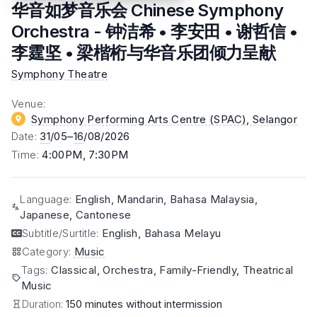
华音如梦音乐会 Chinese Symphony
Orchestra - 钟洁希 • 李安田 • 谢哲信 •
李霆坚 • 梁楷桁与华音乐团倾力呈献
Symphony Theatre
Venue
:
Symphony Performing Arts Centre (SPAC)
, Selangor
Date
:
31
/05–
16
/08/2026
Time
:
4:00PM, 7:30PM
Language
:
English, Mandarin, Bahasa Malaysia,
Japanese, Cantonese
Subtitle/Surtitle
:
English, Bahasa Melayu
Category
:
Music
Tags
:
Classical, Orchestra, Family-Friendly, Theatrical
Music
Duration:
150 minutes without intermission