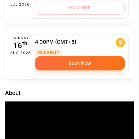
JUL 2026
SOLD OUT
SUNDAY
4:00PM (GMT+8)
16
th
AUG 2026
GOING FAST
Book Now
About