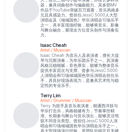
器，兼具词曲创作与编曲能力。其多部MV
作品于YouTube突破百万观看，音乐风格多
元且具感染力。曾担任JessC 5000人大型
演唱会及《倾城国色》华乐演唱会10场乐手
之一，具丰富现场经验，能够将音乐、影像
与舞台融合，展现全方位音乐创作与演奏实
力。
Isaac Cheah
Artist / Musician
Isaac Cheah 为音乐人及表演者，擅长大提
琴与贝斯演奏，为华乐团乐手之一。其演奏
风格沉稳细腻，音色厚实，能够为整体音乐
提供丰富层次与支撑。曾参与JessC 5000
人演唱会和10场倾城国色华乐演唱会担任乐
手，具良好现场表现力，是兼具艺术性与稳
定性的专业乐手。
Terry Lim
Artist / Drummer / Musician
Terry 为鼓手及音乐表演者，精通西洋鼓与
华乐打击乐，风格稳健有力，节奏掌控精
准。长期参与舞台与音乐演出，能够灵活驾
驭不同音乐类型。曾担任JessC 5000人演
唱会和10场倾城国色华乐演唱会乐手之一，
具大型现场演出经验，是团队中稳定且关键