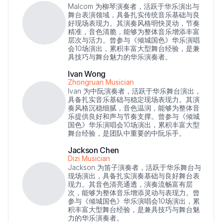
Malcom 为柳琴演奏者，活跃于华乐演出与
舞台表演领域，具备扎实传统音乐基础与良
好现场表现力。其演奏风格明快灵动，节奏
精准，音色清脆，能够为整体音乐增添丰富
层次与活力。曾参与《倾城国色》华乐演唱
会10场演出，累积丰富大型舞台经验，是兼
具技巧与舞台魅力的华乐演奏者。
Ivan Wong
Zhongruan Musician
Ivan 为中阮演奏者，活跃于华乐舞台演出，
具备扎实音乐基础与稳定现场表现力。其演
奏风格沉稳细腻，音色温润，能够为整体音
乐提供良好和声与节奏支撑。曾参与《倾城
国色》华乐演唱会10场演出，累积丰富大型
舞台经验，是团队中重要的中阮乐手。
Jackson Chen
Dizi Musician
Jackson 为笛子演奏者，活跃于华乐舞台与
现场演出，具备扎实演奏基础与良好舞台表
现力。其音色清亮通透，演奏流畅富有层
次，能够为整体音乐增添灵动与表现力。曾
参与《倾城国色》华乐演唱会10场演出，累
积丰富大型舞台经验，是兼具技巧与舞台魅
力的华乐演奏者。