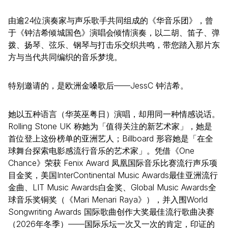
由逾24位演奏家与声乐歌手共同组成的《华音乐团》，曾
于《钟洁希倾城国色》演唱会倾情演奏，以二胡、笛子、弹
拨、扬琴、弦乐、钢琴与打击乐交织共鸣，带您踏入那片东
方与当代共同编织的音乐梦境。
特别邀请的，是欧洲金嗓歌后——JessC 钟洁希。
她以五种语言（华英巫粤日）演唱，却用同一种情感说话。
Rolling Stone UK 称她为「值得关注的新艺术家」，她是
首位登上这份榜单的亚洲艺人；Billboard 形容她是「在全
球舞台探索电影感流行音乐的艺术家」。凭借《One
Chance》荣获 Fenix Award 凤凰国际音乐比赛流行声乐项
目金奖，美国InterContinental Music Awards最佳亚洲流行
金曲、LIT Music Awards白金奖、Global Music Awards全
球音乐奖铜奖（《Mari Menari Raya》），并入围World
Songwriting Awards 国际歌曲创作大奖最佳流行歌曲决赛
（2026年冬季）——国际乐坛一次又一次的肯定，印证的