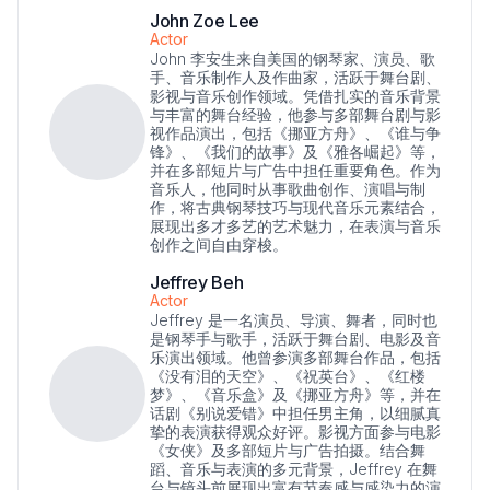
John Zoe Lee
Actor
John 李安生来自美国的钢琴家、演员、歌
手、音乐制作人及作曲家，活跃于舞台剧、
影视与音乐创作领域。凭借扎实的音乐背景
与丰富的舞台经验，他参与多部舞台剧与影
视作品演出，包括《挪亚方舟》、《谁与争
锋》、《我们的故事》及《雅各崛起》等，
并在多部短片与广告中担任重要角色。作为
音乐人，他同时从事歌曲创作、演唱与制
作，将古典钢琴技巧与现代音乐元素结合，
展现出多才多艺的艺术魅力，在表演与音乐
创作之间自由穿梭。
Jeffrey Beh
Actor
Jeffrey 是一名演员、导演、舞者，同时也
是钢琴手与歌手，活跃于舞台剧、电影及音
乐演出领域。他曾参演多部舞台作品，包括
《没有泪的天空》、《祝英台》、《红楼
梦》、《音乐盒》及《挪亚方舟》等，并在
话剧《别说爱错》中担任男主角，以细腻真
挚的表演获得观众好评。影视方面参与电影
《女侠》及多部短片与广告拍摄。结合舞
蹈、音乐与表演的多元背景，Jeffrey 在舞
台与镜头前展现出富有节奏感与感染力的演