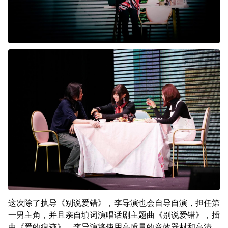
这次除了执导《别说爱错》，李导演也会自导自演，担任第
一男主角，并且亲自填词演唱话剧主题曲《别说爱错》，插
曲《爱的痕迹》。李导演将使用高质量的音效器材和高清