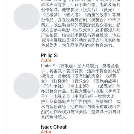
武术表演背景，活跃于舞台剧、电影及短片
创作领域。他曾参演《祝英台》《微光》
《红楼梦》《破咒者》《西施的故事》等舞
台作品，并在经典舞台剧《祝英台》中饰演
四九，以生动自然的表演深受观众喜爱。影
视方面参与电影《快乐天堂》及多部短片与
广告拍摄。结合武术训练与舞台经验，他在
表演中展现出灵活的动作表现力与真实的角
色感染力，为作品增添独特的舞台魅力。
Philip Si
Actor
Philip Si（薛敬虔）是大马演员、舞者及歌
手，具备武术表演背景，活跃于舞台剧与影
视演出。曾参演《没有泪的天空》《祝英
台》《红楼梦》《音乐盒》《西施的故事》
《谁与争锋》《皇上出巡》、《破咒者》等
多部舞台作品。影视方面参与电影《乒乓王
子》、电视节目《中国历史7－智慧大比
拼》及多部短片与广告拍摄。凭借舞蹈、武
术与音乐训练，他在舞台与镜头前展现出强
烈的动作表现力与节奏感，是兼具张力与能
量的全能艺人。
Isaac Cheah
Actor