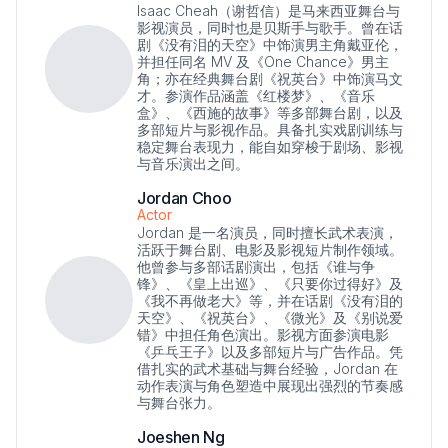
Isaac Cheah（谢哲信）是马来西亚舞台与
影视演员，同时也是贝斯手与歌手。曾在话
剧《没有泪的天空》中饰演男主角戴亚伦，
并担任同名 MV 及《One Chance》男主
角；亦在经典舞台剧《祝英台》中饰演马文
才。参演作品涵盖《红楼梦》、《音乐
盒》、《西施的故事》等多部舞台剧，以及
多部短片与影视作品。具备扎实戏剧训练与
稳定舞台表现力，能自如穿梭于剧场、影视
与音乐演出之间。
Jordan Choo
Actor
Jordan 是一名演员，同时擅长武术表演，
活跃于舞台剧、电影及影视短片制作领域。
他曾参与多部话剧演出，包括《谁与争
锋》、《皇上出巡》、《只要你过得好》及
《我不再做老大》等，并在话剧《没有泪的
天空》、《祝英台》、《微光》及《别说爱
错》中担任角色演出。影视方面参演电影
《乒乓王子》以及多部短片与广告作品。凭
借扎实的武术基础与舞台经验，Jordan 在
动作表演与角色塑造中展现出强烈的节奏感
与舞台张力。
Joeshen Ng