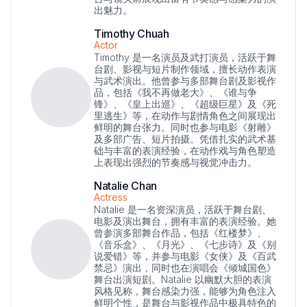
出魅力。
Timothy Chuah
Actor
Timothy 是一名演员及武打演员，活跃于舞
台剧、影视与短片制作领域，擅长动作表演
与武术演出。他曾参与多部舞台剧及影视作
品，包括《我不再做老大》、《谁与争
锋》、《皇上出巡》、《超级巨星》及《死
里逃生》等，在动作与剧情角色之间展现出
鲜明的舞台张力。同时也参与电影《射雕》
及多部广告、短片拍摄。凭借扎实的武术基
础与丰富的表演经验，在动作戏与角色塑造
上表现出强烈的节奏感与视觉冲击力。
Natalie Chan
Actress
Natalie 是一名资深演员，活跃于舞台剧、
电影及演出舞台，拥有丰富的表演经验。她
曾参演多部舞台作品，包括《红楼梦》、
《音乐盒》、《月光》、《七步诗》及《别
说爱错》等，并参与电影《女侠》及《百武
禁忌》演出，同时也在演唱会《倾城国色》
舞台出演短剧。Natalie 以幽默大胆的表演
风格见称，舞台感染力强，能够为角色注入
鲜明个性，是舞台与影视作品中极具特色的