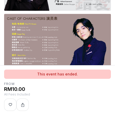
This event has ended.
FROM
RM10.00
All Fees Included