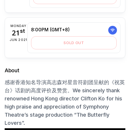
MONDAY
8:00PM (GMT+8)
21
st
JUN 2021
SOLD OUT
About
感谢香港知名导演高志森对星音符剧团呈献的《祝英
台》话剧的高度评价及赞赏。We sincerely thank
renowned Hong Kong director Clifton Ko for his
high praise and appreciation of Symphony
Theatre’s stage production “The Butterfly
Lovers”.