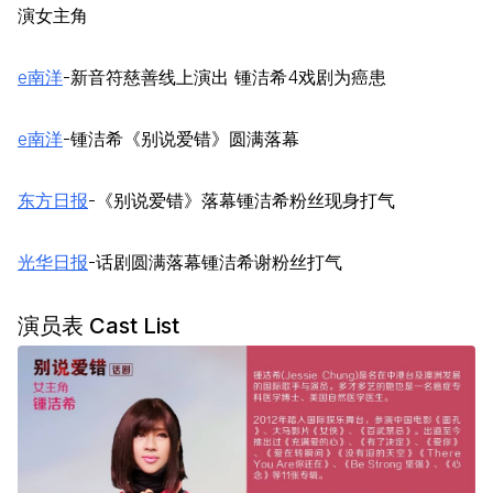
演女主角
e南洋
-新音符慈善线上演出 锺洁希4戏剧为癌患
e南洋
-锺洁希《别说爱错》圆满落幕
东方日报
-《别说爱错》落幕锺洁希粉丝现身打气
光华日报
-话剧圆满落幕锺洁希谢粉丝打气
演员表 Cast List