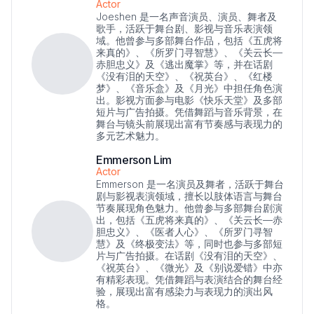
Actor
Joeshen 是一名声音演员、演员、舞者及
歌手，活跃于舞台剧、影视与音乐表演领
域。他曾参与多部舞台作品，包括《五虎将
来真的》、《所罗门寻智慧》、《关云长—
赤胆忠义》及《逃出魔掌》等，并在话剧
《没有泪的天空》、《祝英台》、《红楼
梦》、《音乐盒》及《月光》中担任角色演
出。影视方面参与电影《快乐天堂》及多部
短片与广告拍摄。凭借舞蹈与音乐背景，在
舞台与镜头前展现出富有节奏感与表现力的
多元艺术魅力。
Emmerson Lim
Actor
Emmerson 是一名演员及舞者，活跃于舞台
剧与影视表演领域，擅长以肢体语言与舞台
节奏展现角色魅力。他曾参与多部舞台剧演
出，包括《五虎将来真的》、《关云长—赤
胆忠义》、《医者人心》、《所罗门寻智
慧》及《终极变法》等，同时也参与多部短
片与广告拍摄。在话剧《没有泪的天空》、
《祝英台》、《微光》及《别说爱错》中亦
有精彩表现。凭借舞蹈与表演结合的舞台经
验，展现出富有感染力与表现力的演出风
格。