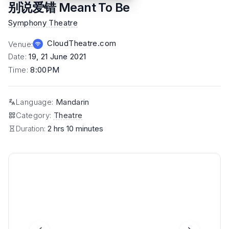
别说爱错 Meant To Be
Symphony Theatre
CloudTheatre.com
Venue
:
Date
:
19, 21 June 2021
Time
:
8:00PM
Language
:
Mandarin
Category
:
Theatre
Duration:
2 hrs 10 minutes