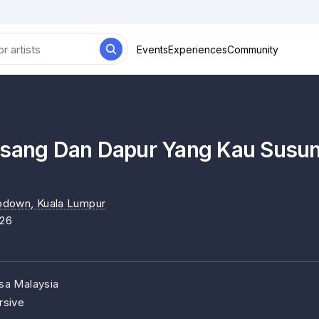
Events
Experiences
Community
isang Dan Dapur Yang Kau Susu
odown
, Kuala Lumpur
026
sa Malaysia
rsive