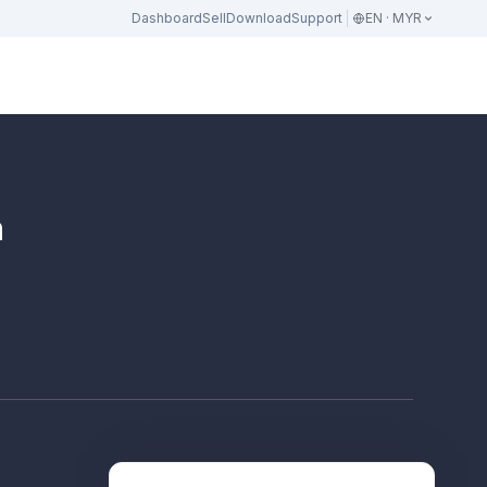
Dashboard
Sell
Download
Support
EN · MYR
n