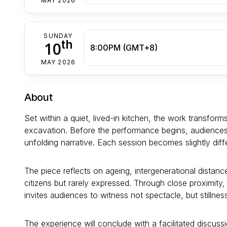
MAY 2026
SUNDAY
th
10
8:00PM (GMT+8)
MAY 2026
About
Set within a quiet, lived-in kitchen, the work transfor
excavation. Before the performance begins, audiences a
unfolding narrative. Each session becomes slightly dif
The piece reflects on ageing, intergenerational distanc
citizens but rarely expressed. Through close proximit
invites audiences to witness not spectacle, but stillness
The experience will conclude with a facilitated discuss