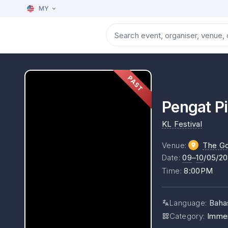
MY
PAST
Pengat P
KL Festival
Venue
:
The G
Date
:
09
–
10
/05/2
Time
:
8:00PM
Language
:
Baha
Category
:
Imme