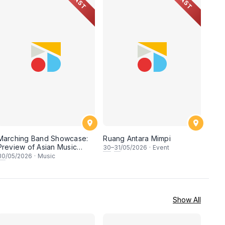
PAST
PAST
Marching Band Showcase:
Ruang Antara Mimpi
Preview of Asian Music
30
–
31
/05/2026
·
Event
Games
30
/05/2026
·
Music
Show All