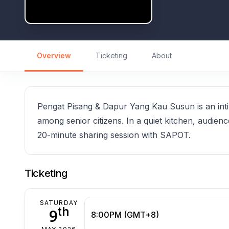
Overview
Ticketing
About
Pengat Pisang & Dapur Yang Kau Susun is an inti
among senior citizens. In a quiet kitchen, audien
20-minute sharing session with SAPOT.
Ticketing
SATURDAY
th
9
8:00PM (GMT+8)