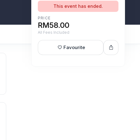
This event has ended.
PRICE
RM58.00
All Fees Included
Favourite