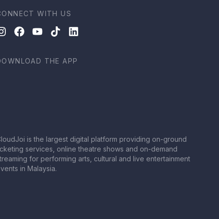
CONNECT WITH US
DOWNLOAD THE APP
loudJoi is the largest digital platform providing on-ground
icketing services, online theatre shows and on-demand
treaming for performing arts, cultural and live entertainment
vents in Malaysia.