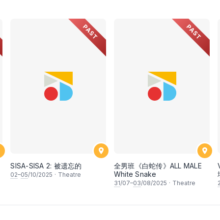
PAST
PAST
SISA-SISA 2: 被遗忘的
全男班《白蛇传》ALL MALE
White Snake
02
–
05
/10/2025
·
Theatre
31
/07–
03
/08/2025
·
Theatre