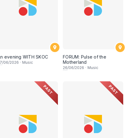
an utama:
An evening WITH SKOC
FORUM: Pulse of the
Motherland
7
/06/2026
·
Music
26
/06/2026
·
Music
nya:
PAST
PAST