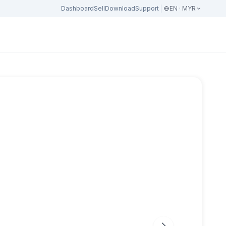
Dashboard
Sell
Download
Support
EN · MYR