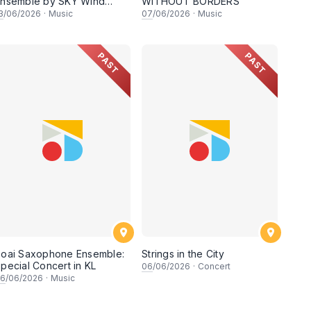
nsemble by SKY Wind
WITHOUT BORDERS
Band
3
/06/2026
·
Music
07
/06/2026
·
Music
PAST
PAST
ia:
oai Saxophone Ensemble:
Strings in the City
pecial Concert in KL
06
/06/2026
·
Concert
6
/06/2026
·
Music