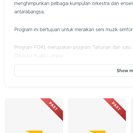
menghimpunkan pelbagai kumpulan orkestra dan ensem
antarabangsa.
Program ini bertujuan untuk meraikan seni muzik simfo
Program FOKL merupakan program Tahunan dan satu pr
Orkestra Kuala Lumpur.
Show m
*Maklumat Utama Acara:*
• Tarikh: 28 Mei hingga 28 Jun 2026 (Berlangsung sel
PAST
PAST
• Lokasi Utama: * Auditorium Dewan Bandaraya Kual
• Dewan Filharmonik Petronas (DFP).