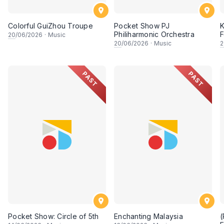
11. PJ Philharmonic Orchestra
Colorful GuiZhou Troupe
Pocket Show PJ
K
Philiharmonic Orchestra
F
20
/06/2026
·
Music
M
20
/06/2026
·
Music
2
12. CG Flute Choir
D
PAST
PAST
13. Euroasia Association of Performing Arts
14. Deciso String Orchestra
15. Selangor Kuala Lumpur Orchestra and Choir
16. TianXiang Yangqin Ensemble
17. Kenwy Yangqin Ensemble
Pocket Show: Circle of 5th
Enchanting Malaysia