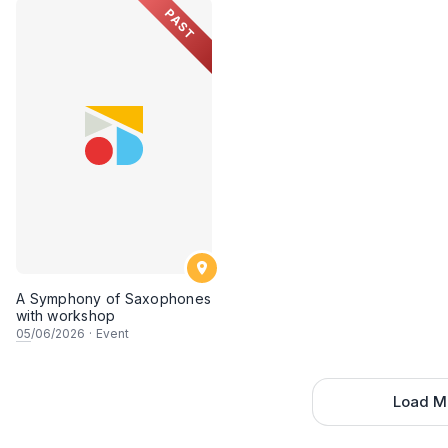
PAST
• Filipina : Philippine High School for the Arts.
• ⁠Indonesia : Yogyakarta Royal Orchestra
*Identiti Visual & Tema 2026:*
• Maskot: Dua ekor beruang matahari (Wira dan Manja
Malaysia (sampin dan selendang), melambangkan identit
A Symphony of Saxophones
• Reka Bentuk: Poster menampilkan latar langit (skyli
with workshop
05
/06/2026
·
Event
Berkembar Petronas (KLCC) dan Menara Kuala Lumpur 
yang ceria.
Load M
*Rakan Strategik & Penajaan*