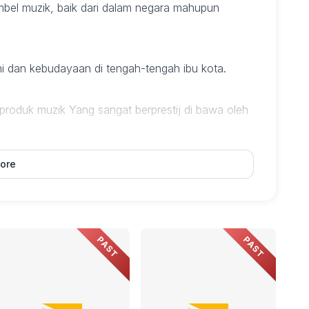
bel muzik, baik dari dalam negara mahupun
ni dan kebudayaan di tengah-tengah ibu kota.
oduk muzik Yang sangat berprestij di bawa oleh
ore
ama sebulan).
PAST
PAST
a Lumpur (DBKL).