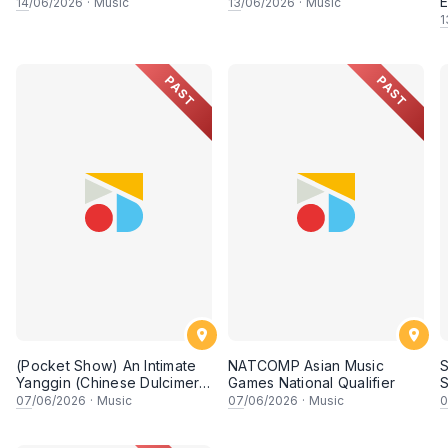
E
14
/06/2026
·
Music
13
/06/2026
·
Music
18. Kinta Valley String Orchestra
1
19. ⁠Orkestra Sekolah
PAST
PAST
2. Kategori Antarabangsa:
Menampilkan wakil daripada negara-negara jiran dan As
• Thailand: Silpakorn Feroci Philharmonic Orchestra.
• Jepun: Soai Saxophone Ensemble.
(Pocket Show) An Intimate
NATCOMP Asian Music
S
• Singapura: Ding Yi Music Company.
Yanggin (Chinese Dulcimer)
Games National Qualifier
S
Showcase
07
/06/2026
·
Music
07
/06/2026
·
Music
0
• China: Colourful Guizhou Art Troupe.