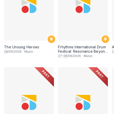
• Serta beberapa lokasi lain yang akan diumumkan.
Senarai Peserta & Persembahan
Festival ini dibahagikan kepada dua kategori penyerta
The Unsung Heroes
Frhythms International Drum
Festival: Resonance Beyond
28
/06/2026
·
Music
2
1. Kategori Nasional (Malaysia):
Border
27
–
28
/06/2026
·
Music
Menampilkan 18 kumpulan tempatan terkemuka, antara
PAST
PAST
1. Orkestra Kuala Lumpur
2. Kuala Lumpur Youth Orchestra