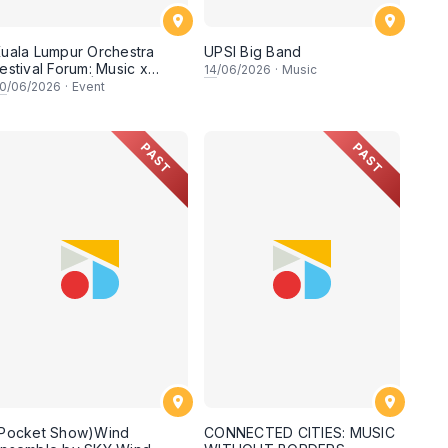
uala Lumpur Orchestra
UPSI Big Band
estival Forum: Music x
14
/06/2026
·
Music
ental Health | Music x
0
/06/2026
·
Event
igital Content x Youth
Empowerment
PAST
PAST
(Pocket Show)Wind
CONNECTED CITIES: MUSIC