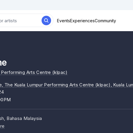
Events
Experiences
Community
ne
Performing Arts Centre (klpac)
ne, The Kuala Lumpur Performing Arts Centre (klpac)
, Kuala Lu
24
:00PM
ish, Bahasa Malaysia
re