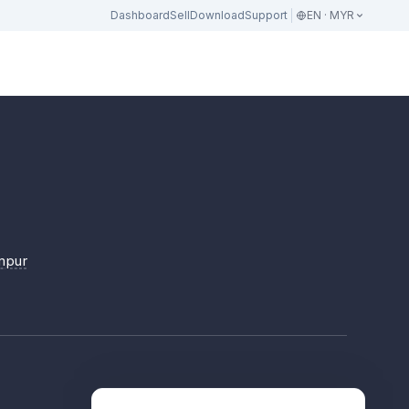
Dashboard
Sell
Download
Support
EN · MYR
mpur