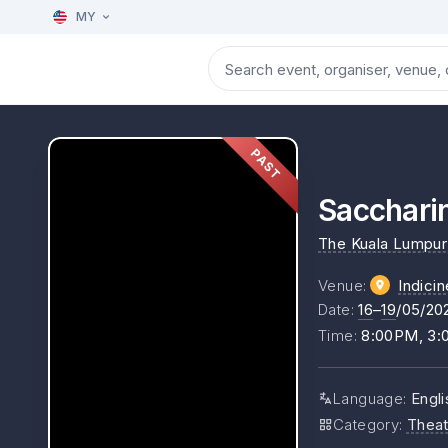
MY
PAST
Sacchari
The Kuala Lumpur 
Venue
:
Indici
Date
:
16
–
19
/05/20
Time
:
8:00PM, 3
Language
:
Engl
Category
:
Theat