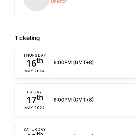
Director
Ticketing
THURSDAY
th
16
8:00PM (GMT+8)
MAY 2024
FRIDAY
th
17
8:00PM (GMT+8)
MAY 2024
SATURDAY
th