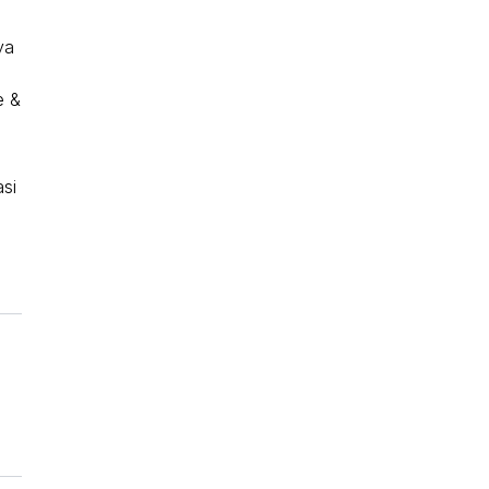
ya
,
e &
si