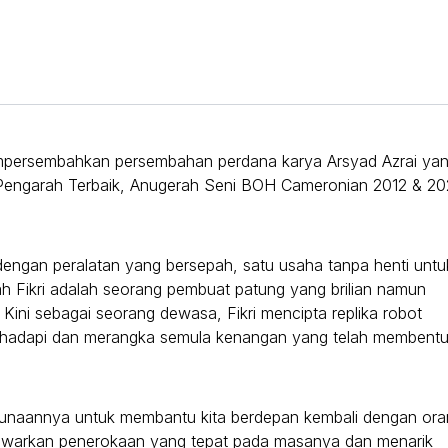
mpersembahkan persembahan perdana karya Arsyad Azrai ya
g (Pengarah Terbaik, Anugerah Seni BOH Cameronian 2012 & 2
 dengan peralatan yang bersepah, satu usaha tanpa henti untu
h Fikri adalah seorang pembuat patung yang brilian namun
. Kini sebagai seorang dewasa, Fikri mencipta replika robot
ghadapi dan merangka semula kenangan yang telah membent
unaannya untuk membantu kita berdepan kembali dengan ora
enawarkan penerokaan yang tepat pada masanya dan menarik