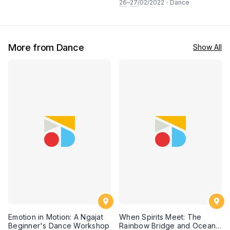
26
–
27
/02/2022
·
Dance
More from Dance
Show All
Emotion in Motion: A Ngajat
When Spirits Meet: The
Beginner's Dance Workshop
Rainbow Bridge and Ocean