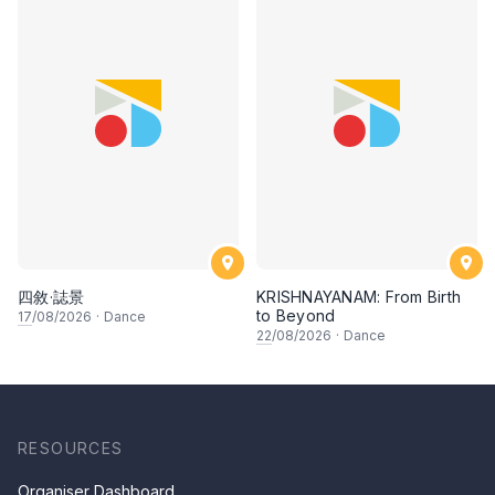
四敘·誌景
KRISHNAYANAM: From Birth
to Beyond
17
/08/2026
·
Dance
22
/08/2026
·
Dance
RESOURCES
Organiser Dashboard