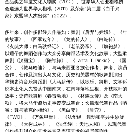
金品奖之年度文化人物奖（2010）、世界华人创业楷模协
会遴选为世界华人楷模（2011）及荣获“第二届《白手兴
家》东盟华人杰出奖”（2022）。
多年来，创作多部经典作品如：舞剧《后羿与嫦娥》、《年
的故事》、《回家过年》、《龙的传人》、《白蛇传》、
《玄奘大师：白马驮经记》、《老鼠娶亲》、《旗袍梦》，
以通俗的舞蹈创作与大众分享舞蹈艺术及文化故事；大型歌
舞剧《汉丽宝》、《陈祯禄》、《Lantai T. Pinkie》、《国
父》、《敦马哈迪》，与马来西亚各族创作者、舞者、演员
合作，创作及演出大马文化、历史相关题材的歌舞剧演出；
华族史诗音乐舞蹈剧《大马薪传》，以歌乐、舞剧、文学诉
说本土化人先贤从中国南来，在南洋落地生根、开枝散叶的
故事；史诗歌舞剧《春雷动地》、《林连玉传》及《南大
颂》，将大马华裔历史事迹变成舞台；长篇现代舞作品《吶
喊：舞与蒙克的相约》、《黑白变》、《巢穴》、
《TWO》、《万象甲骨》、《法华经：舞动和平共生妙旋
律》、《大树成林》 、《法华经II：天地人和》，以现代舞
创作提升观众的艺术鉴赏及表演艺术的视野等剧作。