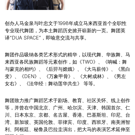
创办人马金泉与叶忠文于1998年成立马来西亚首个全职性
专业现代舞团，为本土舞蹈历史掀开崭新的一页。舞团英
译“DUA SPACE”，即喻意交流与共享。
舞团作品吸纳各类艺术形式的精华，以现代舞、华族舞、马
来西亚各民族舞蹈等元素创作，如《TWO》、《呐喊：舞
与蒙克的相约》、《后羿与嫦娥》、《大马薪传》、《黑白
变》、《DEN》、《万象甲骨》、《大树成林》、《男左
女右》、《法华经：舞动莲华共生》 等等。
舞团致力推广舞蹈艺术于剧场、教育、社区关怀、线上创作
等，并曾在中国北京、广州、哈尔滨、天津、韩国首尔、仁
川、日本东京、京都、名古屋、香港、巴基斯坦、印尼、台
湾、新加坡、英国伦敦、菲律宾、印度、西班牙、南美洲智
利、阿根廷、秘鲁及巴拉圭演出，把大马的表演艺术延伸至