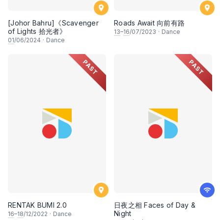
[Johor Bahru]《Scavenger
Roads Await 向前有路
of Lights 拾光者》
13
–
16
/07/2023
·
Dance
01
/06/2024
·
Dance
PAST
PAST
RENTAK BUMI 2.0
日夜之相 Faces of Day &
Night
16
–
18
/12/2022
·
Dance