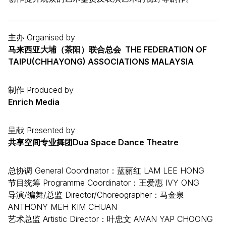
主办 Organised by
马来西亚大埔（茶阳）联合总会 THE FEDERATION OF
TAIPU(CHHAYONG) ASSOCIATIONS MALAYSIA
制作 Produced by
Enrich Media
呈献 Presented by
共享空间专业舞团Dua Space Dance Theatre
总协调 General Coordinator：蓝丽红 LAM LEE HONG
节目统筹 Programme Coordinator：王爱惠 IVY ONG
导演/编舞/总监 Director/Choreographer：马金泉
ANTHONY MEH KIM CHUAN
艺术总监 Artistic Director：叶忠文 AMAN YAP CHOONG