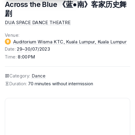
Across the Blue 《蓝●南》客家历史舞
剧
DUA SPACE DANCE THEATRE
Venue
:
Auditorium Wisma KTC, Kuala Lumpur
, Kuala Lumpur
Date
:
29
–
30
/07/2023
Time
:
8:00PM
Category
:
Dance
Duration:
70 minutes without intermission