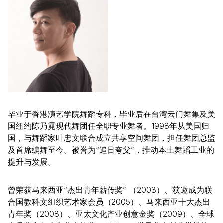
毕业于香港演艺学院舞蹈专科，毕业后在台湾云门舞集及美
国纽约陈乃霓现代舞团任全职专业舞者。1998年从美国归
国，与舞蹈家叶忠文联合成立共享空间舞团，担任舞团总监
及首席编舞至今。被誉为“追日夸父”，推动本土舞蹈工业的
提升与发展。
曾荣获马来西亚“杰出青年薪传奖” （2003）、获邀成为联
合国教科文组织艺术家会员（2005）、马来西亚十大杰出
青年奖（2008）、亚太文化产业创意金奖（2009）、全球