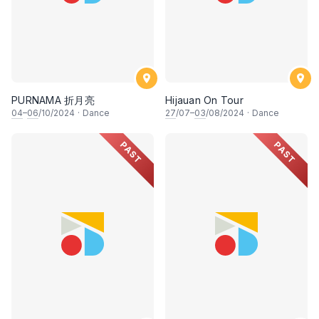
PURNAMA 折月亮
Hijauan On Tour
04
–
06
/10/2024
·
Dance
27
/07–
03
/08/2024
·
Dance
PAST
PAST