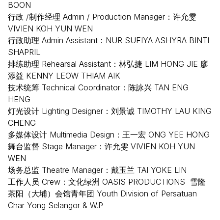
BOON
行政 /制作经理 Admin / Production Manager：许允雯
VIVIEN KOH YUN WEN
行政助理 Admin Assistant：NUR SUFIYA ASHYRA BINTI
SHAPRIL
排练助理 Rehearsal Assistant：林弘捷 LIM HONG JIE 廖
添益 KENNY LEOW THIAM AIK
技术统筹 Technical Coordinator：陈詠兴 TAN ENG
HENG
灯光设计 Lighting Designer：刘景诚 TIMOTHY LAU KING
CHENG
​多媒体设计 Multimedia Design：王一宏 ONG YEE HONG
舞台监督 Stage Manager：许允雯 VIVIEN KOH YUN
WEN
场务总监 Theatre Manager：戴玉兰 TAI YOKE LIN
工作人员 Crew：文化绿洲 OASIS PRODUCTIONS 雪隆
茶阳（大埔）会馆青年团 Youth Division of Persatuan
Char Yong Selangor & W.P