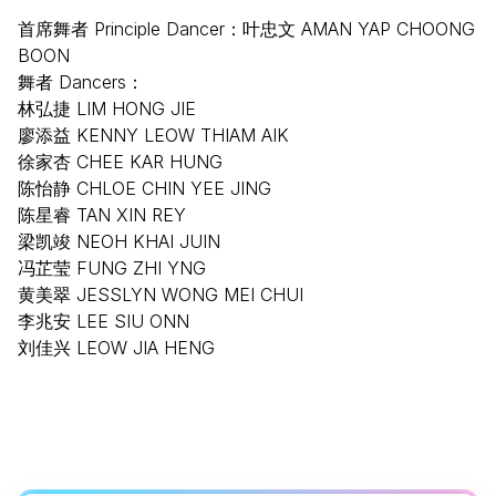
首席舞者 Principle Dancer：叶忠文 AMAN YAP CHOONG
BOON
舞者 Dancers：
林弘捷 LIM HONG JIE
廖添益 KENNY LEOW THIAM AIK
徐家杏 CHEE KAR HUNG
陈怡静 CHLOE CHIN YEE JING
陈星睿 TAN XIN REY
梁凯竣 NEOH KHAI JUIN
冯芷莹 FUNG ZHI YNG
黄美翠 JESSLYN WONG MEI CHUI
李兆安 LEE SIU ONN
刘佳兴 LEOW JIA HENG