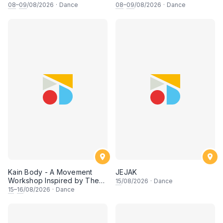
Chants
08
–
09
/08/2026
·
Dance
08
–
09
/08/2026
·
Dance
Kain Body - A Movement
JEJAK
Workshop Inspired by The
15
/08/2026
·
Dance
Dusun Tatana of Sabah
15
–
16
/08/2026
·
Dance