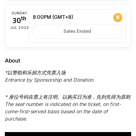
SUNDAY
8:00PM (GMT+8)
30
th
JUL 2023
Sales Ended
About
*以赞助和乐捐方式凭票入场
Entrance by Sponsorship and Donation.
* 座位号码在票上有注明。以购买日为准，先到先得为原则
The seat number is indicated on the ticket, on first-
come-first-served basis based on the date of
purchase.