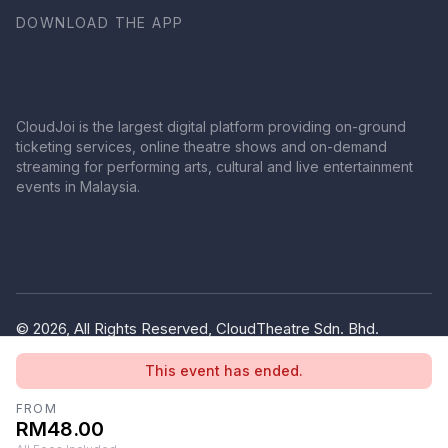
DOWNLOAD THE APP
CloudJoi is the largest digital platform providing on-ground
ticketing services, online theatre shows and on-demand
streaming for performing arts, cultural and live entertainment
events in Malaysia.
© 2026, All Rights Reserved, CloudTheatre Sdn. Bhd.
(1380445-V)
This event has ended.
Privacy Policy
Terms of Use
FROM
RM48.00