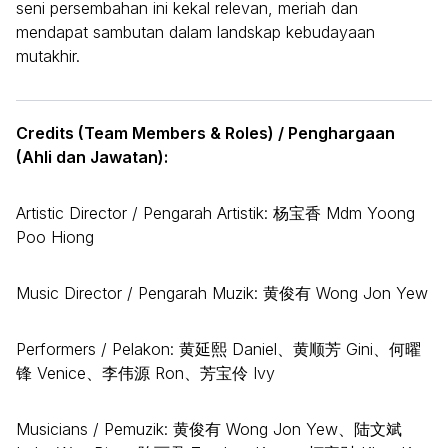
seni persembahan ini kekal relevan, meriah dan
mendapat sambutan dalam landskap kebudayaan
mutakhir.
Credits (Team Members & Roles) / Penghargaan
(Ahli dan Jawatan):
Artistic Director / Pengarah Artistik: 杨宝香 Mdm Yoong
Poo Hiong
Music Director / Pengarah Muzik: 黄俊有 Wong Jon Yew
Performers / Pelakon: 黄延熙 Daniel、黄顺芳 Gini、何曜
锋 Venice、李伟源 Ron、芳宝伶 Ivy
Musicians / Pemuzik: 黄俊有 Wong Jon Yew、陆文斌