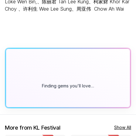
Loke Wen Bin,、陈丽君 Tan Lee Kung、柯家财 Khor Kar
Choy 、许利生 Wee Lee Sung、周亚伟 Chow Ah Wai
Finding gems you'll love…
More from KL Festival
Show All