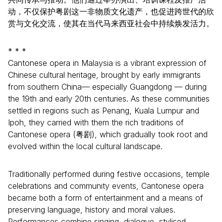
动，不仅保护粤剧这一非物质文化遗产，也促进跨世代的欣
赏与文化交流，使其在当代马来西亚社会中持续焕发活力。
* * *
Cantonese opera in Malaysia is a vibrant expression of
Chinese cultural heritage, brought by early immigrants
from southern China— especially Guangdong — during
the 19th and early 20th centuries. As these communities
settled in regions such as Penang, Kuala Lumpur and
Ipoh, they carried with them the rich traditions of
Cantonese opera (粤剧), which gradually took root and
evolved within the local cultural landscape.
Traditionally performed during festive occasions, temple
celebrations and community events, Cantonese opera
became both a form of entertainment and a means of
preserving language, history and moral values.
Performances combine singing, dialogue, stylised