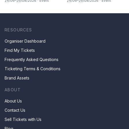
Calligraphy Class for Parents
Kee
24
/06–
26
/08/2026
·
Event
24
/06–
26
/08/2026
·
Event
& Children by Mr Ha Chan
Kee
RESOURCES
Organiser Dashboard
Find My Tickets
Frequently Asked Questions
Ticketing Terms & Conditions
Brand Assets
ABOUT
About Us
Contact Us
Sell Tickets with Us
Blog