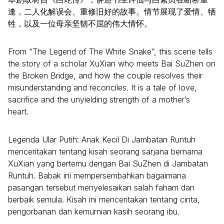
逢，二人化解误会、重修旧好的故事。情节展现了爱情、牺
牲，以及一位母亲坚韧不屈的伟大情怀。
From “The Legend of The White Snake”, this scene tells
the story of a scholar XuXian who meets Bai SuZhen on
the Broken Bridge, and how the couple resolves their
misunderstanding and reconciles. It is a tale of love,
sacrifice and the unyielding strength of a mother’s
heart.
Legenda Ular Putih: Anak Kecil Di Jambatan Runtuh
menceritakan tentang kisah seorang sarjana bernama
XuXian yang bertemu dengan Bai SuZhen di Jambatan
Runtuh. Babak ini mempersembahkan bagaimana
pasangan tersebut menyelesaikan salah faham dan
berbaik semula. Kisah ini menceritakan tentang cinta,
pengorbanan dan kemurnian kasih seorang ibu.