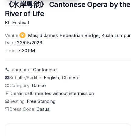
《水岸粤韵》 Cantonese Opera by the
River of Life
KL Festival
Venue
:
Masjid Jamek Pedestrian Bridge
, Kuala Lumpur
Date
:
23
/05/2026
Time
:
7:30PM
Language
:
Cantonese
Subtitle/Surtitle
:
English, Chinese
Category
:
Dance
Duration:
60 minutes without intermission
Seating:
Free Standing
Dress Code:
Casual