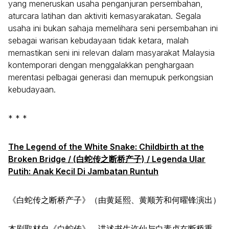
yang meneruskan usaha penganjuran persembahan,
aturcara latihan dan aktiviti kemasyarakatan. Segala
usaha ini bukan sahaja memelihara seni persembahan ini
sebagai warisan kebudayaan tidak ketara, malah
memastikan seni ini relevan dalam masyarakat Malaysia
kontemporari dengan menggalakkan penghargaan
merentasi pelbagai generasi dan memupuk perkongsian
kebudayaan.
* * *
The Legend of the White Snake: Childbirth at the
Broken Bridge / (白蛇传之断桥产子) / Legenda Ular
Putih: Anak Kecil Di Jambatan Runtuh
《白蛇传之断桥产子》（由黄延熙、黄顺芳和何曜锋演出）
本剧取材自《白蛇传》，讲述书生许仙与白素贞在断桥重