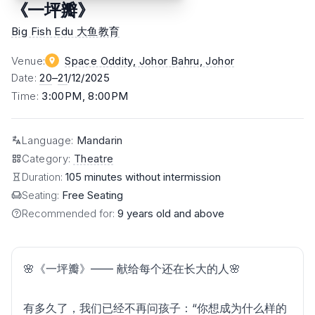
《一坪瓣》
Big Fish Edu 大鱼教育
Venue
:
Space Oddity, Johor Bahru
, Johor
Date
:
20
–
21
/12/2025
Time
:
3:00PM, 8:00PM
Language
:
Mandarin
Category
:
Theatre
Duration:
105 minutes without intermission
Seating:
Free Seating
Recommended for:
9 years old and above
🌸《一坪瓣》—— 献给每个还在长大的人🌸
有多久了，我们已经不再问孩子：“你想成为什么样的