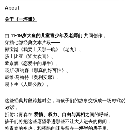
About
关于《一坪瓣》
由
11-19岁大鱼的儿童青少年及老师们
共同创作，
穿插七部经典文本片段——
郭宝崑《我要上天那一晚》《老九》、
莎士比亚《皆大欢喜》、
孟京辉《恋爱中的犀牛》、
裘斯·班纳森《那真的好可怕》、
戴维·马梅特《奥利安娜》、
易卜生《人民公敌》。
这些经典片段跨越时空，与孩子们的故事交织成一场
时代的
对话
，
折射出青春在
爱情、权力、自由与真相
之间的呼喊。
孩子们将把这些愿望带进那些不让大人进去的房间，
将青春的炙热，和残酷的迷失留在
一坪半的房子
里。