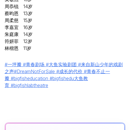
周忝锐 14岁
蔡昀恩 13岁
周柔慈 15岁
李嘉宜 16岁
朱庭康 14岁
符妍菲 12岁
林楷恩 11岁
#一坪瓣
#青春剧场
#大鱼实验剧团
#来自新山少年的戏剧
之声
#DreamNotForSale
#成长的代价
#青春不止一
瓣
#bigfisheducation
#bigfishedu大鱼教
育
#bigfishlabtheatre