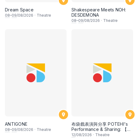
Dream Space
Shakespeare Meets NOH:
DESDEMONA
08
–
09
/08/2026
·
Theatre
08
–
09
/08/2026
·
Theatre
ANTIGONE
布袋戲表演與分享 POTEHI's
Performance & Sharing: 【邂
08
–
09
/08/2026
·
Theatre
逅檳榔 Kisah Pulau Pinang】
12
/08/2026
·
Theatre