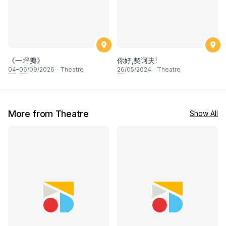
《一坪瓣》
你好,契诃夫!
04
–
06
/09/2026
·
Theatre
26
/05/2024
·
Theatre
More from Theatre
Show All