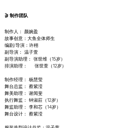
🎬
制作团队
制作人： 颜婉盈
故事创意：大鱼全体师生
编剧/导演：许栩
副导演： 温子萱
副导演助理： 张世维（15岁）
排演助理： 张世萱（12岁）
制作经理： 杨慧莹
舞台总监： 蔡紫滢
舞美助理： 谢闻斐
执行舞监： 钟淑莊（12岁）
舞监助理： 李和芯（14岁）
舞台设计： 蔡紫滢
服装造型设计总监：温子萱