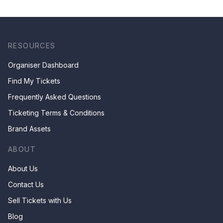
by Ombak POTEHI, Penang
& 【大名府 Daming
Prefecture】【兩個獵人 The
Two Hunters】【指掌乾坤
The Universe in the Palm】
by Zhangzhou Puppet
RESOURCES
Troupe, China
Organiser Dashboard
Find My Tickets
Frequently Asked Questions
Ticketing Terms & Conditions
Brand Assets
ABOUT
About Us
Contact Us
Sell Tickets with Us
Blog