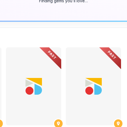
Finding gems you'll love…
PAST
PAST