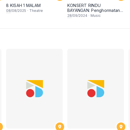
8 KISAH 1 MALAM
KONSERT RINDU
BAYANGAN: Penghormatan
08
/08/2025
·
Theatre
Istimewa Buat Allahyarham
28
/09/2024
·
Music
Omar Taib