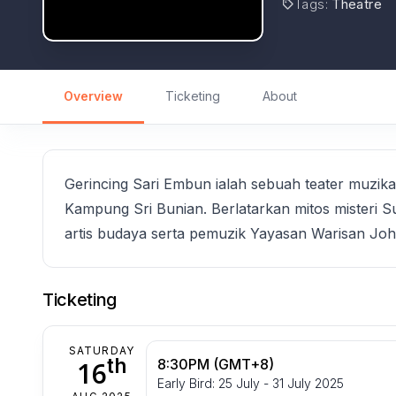
Tags
:
Theatre
Overview
Ticketing
About
Gerincing Sari Embun ialah sebuah teater muzikal 
Kampung Sri Bunian. Berlatarkan mitos misteri
artis budaya serta pemuzik Yayasan Warisan Jo
Ticketing
SATURDAY
th
16
8:30PM (GMT+8)
Early Bird: 25 July - 31 July 2025