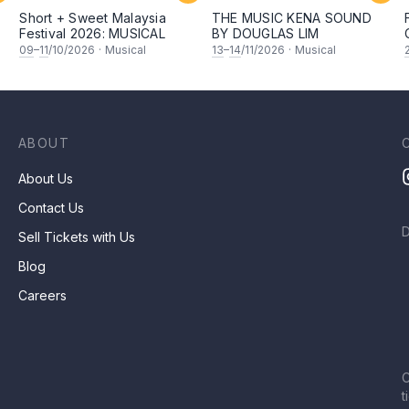
Short + Sweet Malaysia
THE MUSIC KENA SOUND
Festival 2026: MUSICAL
BY DOUGLAS LIM
09
–
11
/10/2026
·
Musical
13
–
14
/11/2026
·
Musical
ABOUT
About Us
Contact Us
Sell Tickets with Us
Blog
Careers
C
t