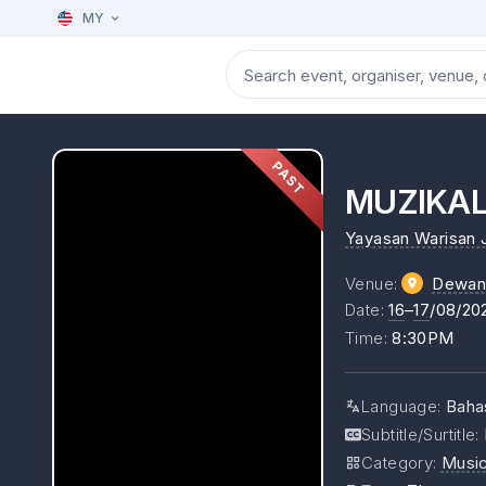
MY
PAST
MUZIKAL
Yayasan Warisan 
Venue
:
Dewan 
Date
:
16
–
17
/08/20
Time
:
8:30PM
Language
:
Baha
Subtitle/Surtitle
:
Category
:
Music