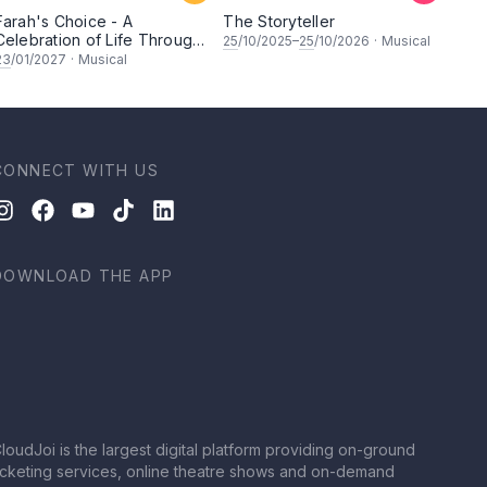
Farah's Choice - A
The Storyteller
Celebration of Life Through
25
/10/2025–
25
/10/2026
·
Musical
Song & Dance
23
/01/2027
·
Musical
CONNECT WITH US
DOWNLOAD THE APP
loudJoi is the largest digital platform providing on-ground
icketing services, online theatre shows and on-demand