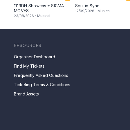
1119DH Showcase: SIGMA
Soul in Sync
MOVES
12
/09/2026
·
Musical
23
/08/2026
·
Musical
RESOURCES
Organiser Dashboard
Find My Tickets
Frequently Asked Questions
Ticketing Terms & Conditions
Brand Assets