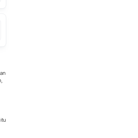
kan
n,
itu