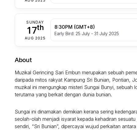
AUG 2025
SUNDAY
th
17
8:30PM (GMT+8)
Early Bird: 25 July - 31 July 2025
AUG 2025
About
Muzikal Gerincing Sari Embun merupakan sebuah pement
daripada mitos rakyat Kampung Sri Bunian, Pontian, Jo
muzikal ini mengungkap misteri Sungai Bunyi, sebuah l
terutama yang berkait dengan dunia bunian.
Sungai ini dinamakan demikian kerana sering kedengar
seolah-olah menjadi isyarat kepada kehadiran sesuatu 
sendiri, “Sri Bunian”, dipercayai wujud perkaitan antar