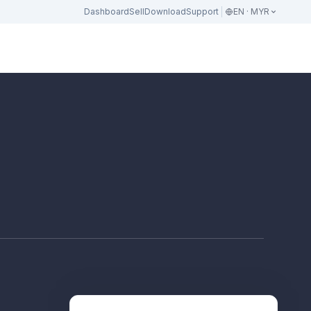
Dashboard
Sell
Download
Support
EN · MYR