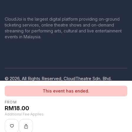
CloudJoi is the largest digital platform providing on-ground
ticketing services, online theatre shows and on-demand
streaming for performing arts, cultural and live entertainment
events in Malaysia.
© 2026, All Rights Reserved, CloudTheatre Sdn. Bhd.
(1380445-V)
This event has ended.
Privacy Policy
Terms of Use
FROM
RM18.00
Additional Fee Applies