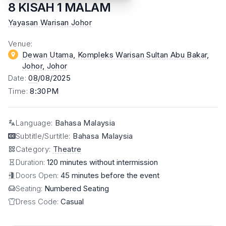
8 KISAH 1 MALAM
Yayasan Warisan Johor
Venue
:
Dewan Utama, Kompleks Warisan Sultan Abu Bakar,
Johor
, Johor
Date
:
08
/08/2025
Time
:
8:30PM
Language
:
Bahasa Malaysia
Subtitle/Surtitle
:
Bahasa Malaysia
Category
:
Theatre
Duration:
120 minutes without intermission
Doors Open:
45 minutes before the event
Seating:
Numbered Seating
Dress Code:
Casual