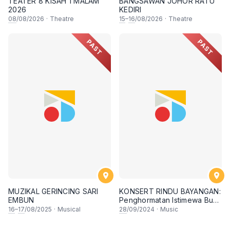
TEATER 8 KISAH 1 MALAM
BANGSAWAN JOHOR RATU
2026
KEDIRI
08
/08/2026
·
Theatre
15
–
16
/08/2026
·
Theatre
PAST
PAST
MUZIKAL GERINCING SARI
KONSERT RINDU BAYANGAN:
EMBUN
Penghormatan Istimewa Buat
Allahyarham Omar Taib
16
–
17
/08/2025
·
Musical
28
/09/2024
·
Music