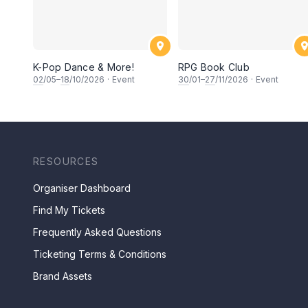
K-Pop Dance & More!
RPG Book Club
02
/05–
18
/10/2026
·
Event
30
/01–
27
/11/2026
·
Event
RESOURCES
Organiser Dashboard
Find My Tickets
Frequently Asked Questions
Ticketing Terms & Conditions
Brand Assets