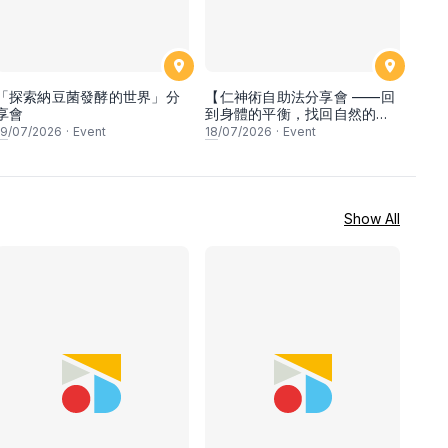
「探索納豆菌發酵的世界」分
【仁神術自助法分享會 ——回
享會
到身體的平衡，找回自然的睡
眠與呼吸
19
/07/2026
·
Event
18
/07/2026
·
Event
Show All