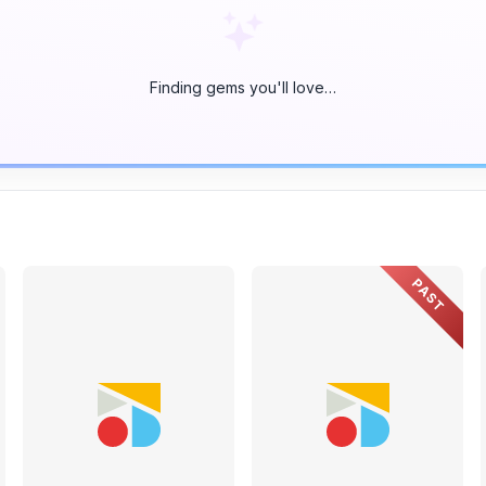
Finding gems you'll love…
PAST