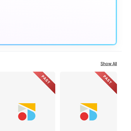
Show All
PAST
PAST