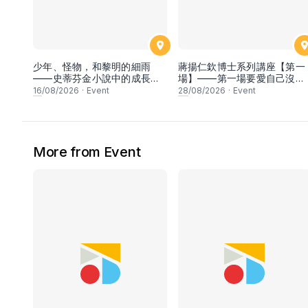
少年、怪物，和黎明的細雨
蔣揚仁欽博士系列講座【第一
——史蒂芬金小說中的成長與
場】——第一場要愛自己沒
失去 閱讀沙龍
錯，但方法對了嗎？
16
/08/2026
·
Event
28
/08/2026
·
Event
More from Event