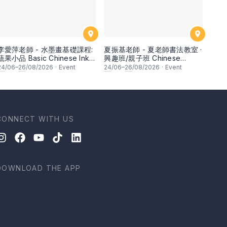
李愛萍老師 - 水墨畫基礎課程:
夏振基老師 - 夏老師書法教室 ·
蔬果小品 Basic Chinese Ink
興趣班/親子班 Chinese
Painting: Vegetable and
Calligraphy Class for
24
/06–
26
/08/2026
·
Event
24
/06–
26
/08/2026
·
Event
fruits by Ms Ivy Lee
Parents & Children by Mr Ha
Chan Kee
CONNECT WITH US
DOWNLOAD THE APP