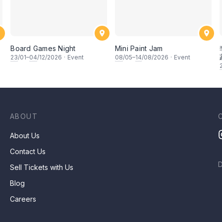
Board Games Night
Mini Paint Jam
23
/01–
04
/12/2026
·
Event
08
/05–
14
/08/2026
·
Event
ABOUT
About Us
Contact Us
Sell Tickets with Us
Blog
Careers