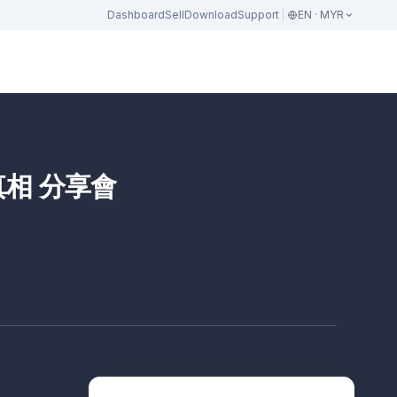
Dashboard
Sell
Download
Support
EN · MYR
相 分享會