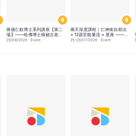
蔣揚仁欽博士系列講座【第二
兩天深度課程｜仁神術自助法
場】——哈佛博士揭秘古老印
× 12器官能量流 × 星座 ——在
藏幸福學的最深奧義
身體中讀懂宇宙節律，回到內
29
/08/2026
·
Event
25
–
26
/07/2026
·
Event
在的平衡與秩序