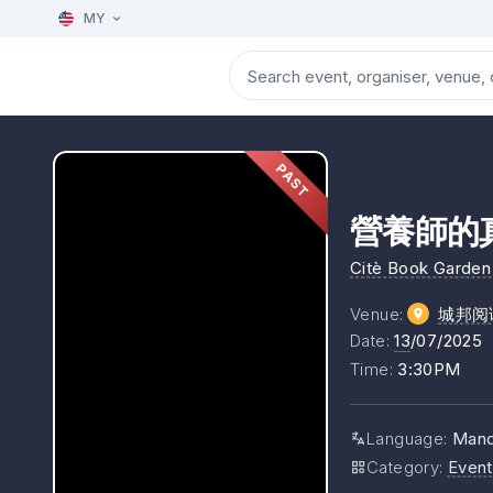
MY
PAST
營養師的
Citè Book Gar
Venue
:
城邦阅读花
Date
:
13
/07/2025
Time
:
3:30PM
Language
:
Mand
Category
:
Event