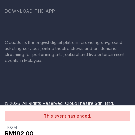
DOWNLOAD THE APP
CloudJoi is the largest digital platform providing on-ground
ticketing services, online theatre shows and on-demand
streaming for performing arts, cultural and live entertainment
events in Malaysia.
© 2026, All Rights Reserved, CloudTheatre Sdn. Bhd.
(1380445-V)
This event has ended.
Privacy Policy
Terms of Use
FROM
RM182.00