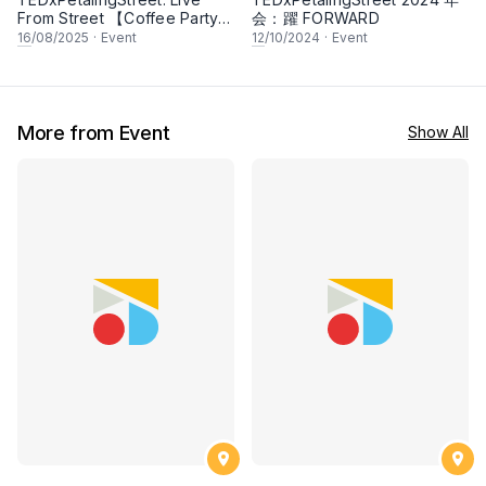
From Street 【Coffee Party
会：躍 FORWARD
白日咖啡派对】
16
/08/2025
·
Event
12
/10/2024
·
Event
More from Event
Show All