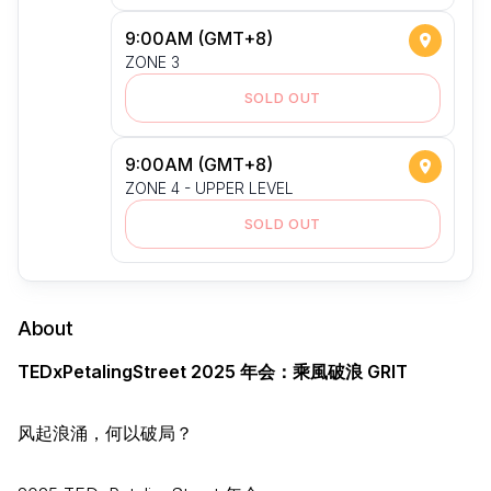
9:00AM (GMT+8)
ZONE 3
SOLD OUT
9:00AM (GMT+8)
ZONE 4 - UPPER LEVEL
SOLD OUT
About
TEDxPetalingStreet 2025
年会：乘風破浪 GRIT
风起浪涌，何以破局？