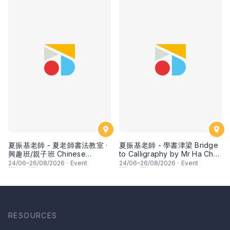
夏振基老師 - 夏老師書法教室 ·
夏振基老師 - 學書津梁 Bridge
興趣班/親子班 Chinese
to Calligraphy by Mr Ha Chan
Calligraphy Class for Parents
Kee
24
/06–
26
/08/2026
·
Event
24
/06–
26
/08/2026
·
Event
& Children by Mr Ha Chan
Kee
RESOURCES