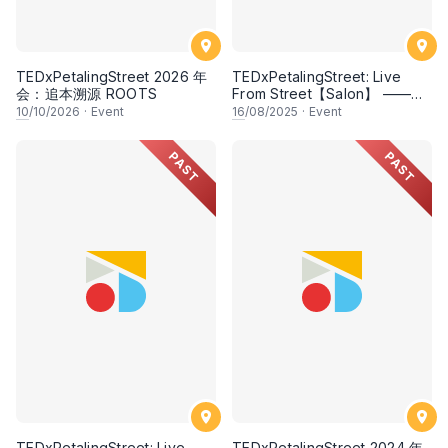
TEDxPetalingStreet 2026 年
TEDxPetalingStreet: Live
会：追本溯源 ROOTS
From Street【Salon】 ——
《说唱·刘以鬯——南洋花样年
10
/10/2026
·
Event
16
/08/2025
·
Event
华再「刘」转》
PAST
PAST
TEDxPetalingStreet: Live
TEDxPetalingStreet 2024 年