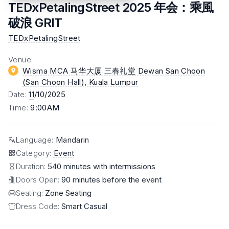
TEDxPetalingStreet 2025 年会：乘風
破浪 GRIT
TEDxPetalingStreet
Venue
:
Wisma MCA 马华大厦 三春礼堂 Dewan San Choon
(San Choon Hall)
, Kuala Lumpur
Date
:
11
/10/2025
Time
:
9:00AM
Language
:
Mandarin
Category
:
Event
Duration:
540 minutes with intermissions
Doors Open:
90 minutes before the event
Seating:
Zone Seating
Dress Code:
Smart Casual