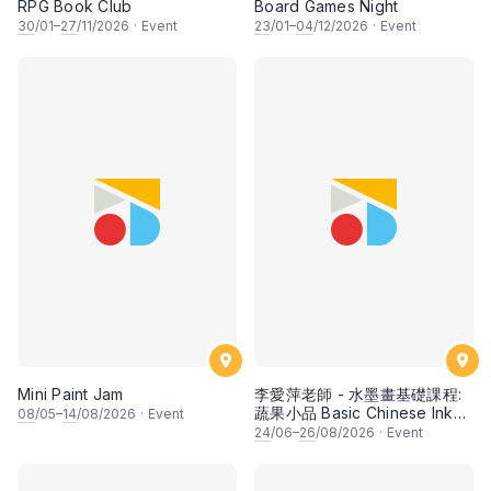
RPG Book Club
Board Games Night
30
/01–
27
/11/2026
·
Event
23
/01–
04
/12/2026
·
Event
Mini Paint Jam
李愛萍老師 - 水墨畫基礎課程:
蔬果小品 Basic Chinese Ink
08
/05–
14
/08/2026
·
Event
Painting: Vegetable and
24
/06–
26
/08/2026
·
Event
fruits by Ms Ivy Lee