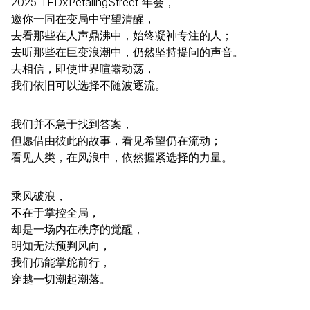
2025 TEDxPetalingStreet 年会，
邀你一同在变局中守望清醒，
去看那些在人声鼎沸中，始终凝神专注的人；
去听那些在巨变浪潮中，仍然坚持提问的声音。
去相信，即使世界喧嚣动荡，
我们依旧可以选择不随波逐流。
我们并不急于找到答案，
但愿借由彼此的故事，看见希望仍在流动；
看见人类，在风浪中，依然握紧选择的力量。
乘风破浪，
不在于掌控全局，
却是一场内在秩序的觉醒，
明知无法预判风向，
我们仍能掌舵前行，
穿越一切潮起潮落。