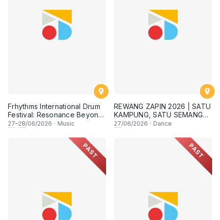
Frhythms International Drum
REWANG ZAPIN 2026 | SATU
Festival: Resonance Beyond
KAMPUNG, SATU SEMANGAT
Border
✨
27
–
28
/06/2026
·
Music
27
/06/2026
·
Dance
PAST
PAST