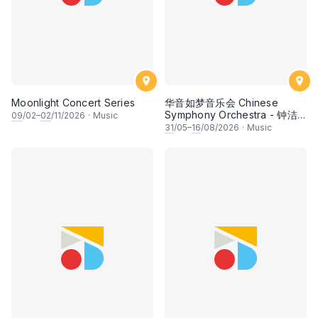
Moonlight Concert Series
华音如梦音乐会 Chinese
Symphony Orchestra - 钟洁
09
/02–
02
/11/2026
·
Music
希 • 李安田 • 谢哲信 • 李霆坚
31
/05–
16
/08/2026
·
Music
• 梁楷桁与华音乐团倾力呈献