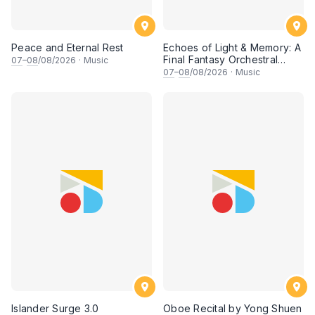
Peace and Eternal Rest
Echoes of Light & Memory: A
Final Fantasy Orchestral
07
–
08
/08/2026
·
Music
Journey, Chapter 1
07
–
08
/08/2026
·
Music
Islander Surge 3.0
Oboe Recital by Yong Shuen