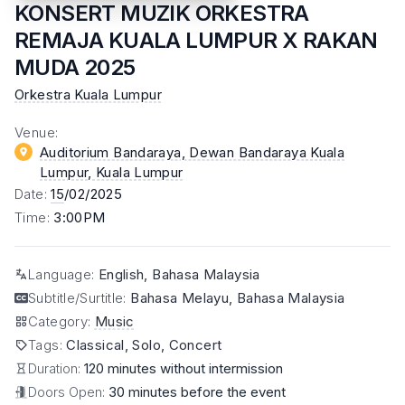
KONSERT MUZIK ORKESTRA
REMAJA KUALA LUMPUR X RAKAN
MUDA 2025
Orkestra Kuala Lumpur
Venue
:
Auditorium Bandaraya, Dewan Bandaraya Kuala
Lumpur
, Kuala Lumpur
Date
:
15
/02/2025
Time
:
3:00PM
Language
:
English, Bahasa Malaysia
Subtitle/Surtitle
:
Bahasa Melayu, Bahasa Malaysia
Category
:
Music
Tags
:
Classical, Solo, Concert
Duration:
120 minutes without intermission
Doors Open:
30 minutes before the event