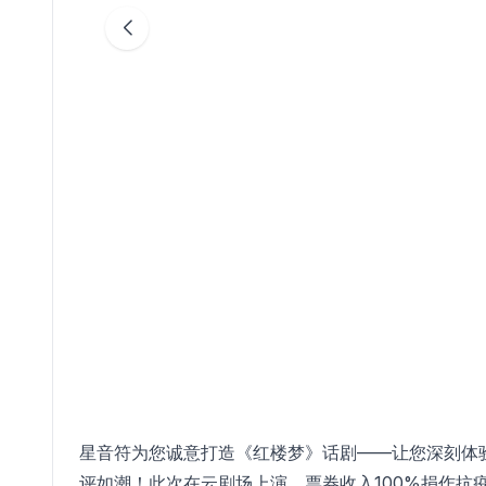
星音符为您诚意打造《红楼梦》话剧——让您深刻体
评如潮！此次在云剧场上演，票券收入100%捐作抗疫