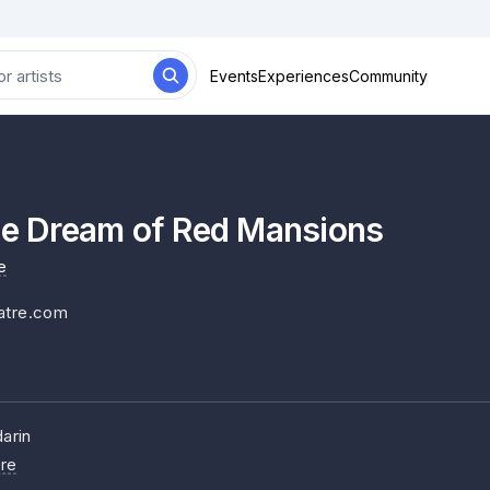
Events
Experiences
Community
 Dream of Red Mansions
e
atre.com
arin
re