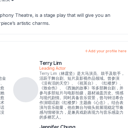
ny Theatre, is a stage play that will give you an
piece’s artistic charms.
Add your profile here
Terry Lim
Leading Actor
Terry Lim（林霆坚）是大马演员、鼓手及歌手，
愈金
活跃于舞台剧、短片及影视作品领域。曾参演
乐、
《没有泪的天空》、《祝英台》、《红楼梦》、
疗愈
《致命伤》、《西施的故事》等多部舞台剧，并
。她
参与多部短片与电影拍摄，题材涵盖历史、情感
疗愈
与现代剧情。同时具备音乐背景，曾与钟洁希合
剑术
作演唱话剧《红楼梦》主题曲《心念》。结合表
。话
演与音乐能量，他在舞台与镜头前展现稳定节奏
《没
感与情绪张力，是兼具戏剧表现力与音乐感染力
的多栖艺人。
Jennifer Chung