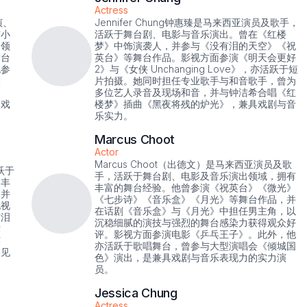
Actress
演、
Jennifer Chung钟惠臻是马来西亚演员及歌手，
与小
活跃于舞台剧、电影与音乐演出。曾在《红楼
出领
梦》中饰演袭人，并参与《没有泪的天空》《祝
舞台
英台》等舞台作品。影视方面参演《明天会更好
也参
2》与《女侠 Unchanging Love》，亦活跃于短
人
片拍摄。她同时担任专业歌手与和音歌手，曾为
多位艺人录音及现场和音，并与钟洁希合唱《红
越戏
楼梦》插曲《黑夜将残的炉光》，兼具戏剧与音
乐实力。
Marcus Choot
Actor
Marcus Choot（出德文）是马来西亚演员及歌
跃于
手，活跃于舞台剧、电影及音乐演出领域，拥有
有丰
丰富的舞台经验。他曾参演《祝英台》《微光》
，并
《七步诗》《音乐盒》《月光》等舞台作品，并
电视
在话剧《音乐盒》与《月光》中担任男主角，以
有泪
沉稳细腻的演技与强烈的舞台感染力获得观众好
作
评。影视方面参演电影《乒乓王子》。此外，他
英
亦活跃于歌唱舞台，曾参与大型演唱会《倾城国
格见
色》演出，是兼具戏剧与音乐表现力的实力演
员。
Jessica Chung
Actress