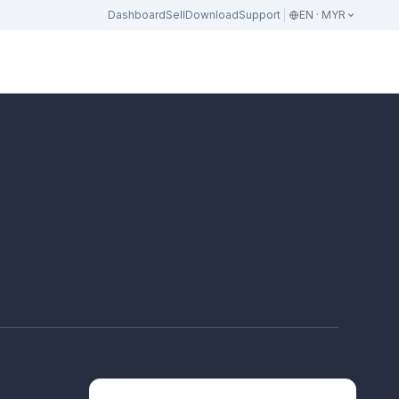
Dashboard
Sell
Download
Support
EN · MYR