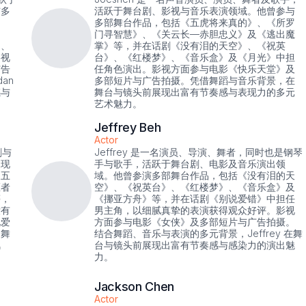
与多
活跃于舞台剧、影视与音乐表演领域。他曾参与
多部舞台作品，包括《五虎将来真的》、《所罗
》
门寻智慧》、《关云长—赤胆忠义》及《逃出魔
》、
掌》等，并在话剧《没有泪的天空》、《祝英
影视
台》、《红楼梦》、《音乐盒》及《月光》中担
广告
任角色演出。影视方面参与电影《快乐天堂》及
an
多部短片与广告拍摄。凭借舞蹈与音乐背景，在
感与
舞台与镜头前展现出富有节奏感与表现力的多元
艺术魅力。
Jeffrey Beh
Actor
剧与
Jeffrey 是一名演员、导演、舞者，同时也是钢琴
展现
手与歌手，活跃于舞台剧、电影及音乐演出领
《五
域。他曾参演多部舞台作品，包括《没有泪的天
医者
空》、《祝英台》、《红楼梦》、《音乐盒》及
等，
《挪亚方舟》等，并在话剧《别说爱错》中担任
没有
男主角，以细腻真挚的表演获得观众好评。影视
说爱
方面参与电影《女侠》及多部短片与广告拍摄。
的舞
结合舞蹈、音乐与表演的多元背景，Jeffrey 在舞
风
台与镜头前展现出富有节奏感与感染力的演出魅
力。
Jackson Chen
Actor
台