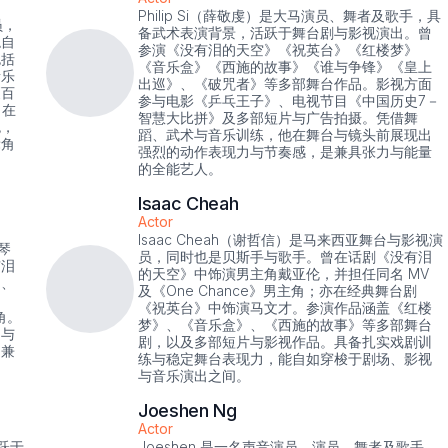
Philip Si（薛敬虔）是大马演员、舞者及歌手，具
员，
备武术表演背景，活跃于舞台剧与影视演出。曾
稳自
参演《没有泪的天空》《祝英台》《红楼梦》
包括
《音乐盒》《西施的故事》《谁与争锋》《皇上
音乐
出巡》、《破咒者》等多部舞台作品。影视方面
《百
参与电影《乒乓王子》、电视节目《中国历史7－
 在
智慧大比拼》及多部短片与广告拍摄。凭借舞
色，
蹈、武术与音乐训练，他在舞台与镜头前展现出
辈角
强烈的动作表现力与节奏感，是兼具张力与能量
的全能艺人。
Isaac Cheah
Actor
Isaac Cheah（谢哲信）是马来西亚舞台与影视演
琴
员，同时也是贝斯手与歌手。曾在话剧《没有泪
有泪
的天空》中饰演男主角戴亚伦，并担任同名 MV
》、
及《One Chance》男主角；亦在经典舞台剧
《祝英台》中饰演马文才。参演作品涵盖《红楼
主角。
梦》、《音乐盒》、《西施的故事》等多部舞台
出与
剧，以及多部短片与影视作品。具备扎实戏剧训
是兼
练与稳定舞台表现力，能自如穿梭于剧场、影视
与音乐演出之间。
Joeshen Ng
Actor
跃于
Joeshen 是一名声音演员、演员、舞者及歌手，