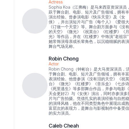
Actress
Sophia Koa（江弗梅）是马来西亚资深演员
跃于舞台剧、电影、短片及广告领域，拥有
演出经验。曾参演电影《快乐天堂》及《女
侠》，并出演短片与广告《每个人》《爱很
《订做一个天堂》等。舞台剧方面参与《没
的天空》《微光》《祝英台》《红楼梦》《
光》等作品，并在《红楼梦》中饰演“老祖宗”
她常饰演母亲或长辈角色，以沉稳细腻的表
舞台气场见称。
Robin Chong
Actor
Robin Chong（钟彬台）是大马资深演员，
于舞台剧、电影、短片及广告领域，拥有丰
表演经验。他曾参演《没有泪的天空》《祝
台》《微光》《红楼梦》《音乐盒》《七步
《死里逃生》等多部舞台作品，并参与电影
天会更好2》与《女侠》演出，同时亦参演多
片与广告拍摄。凭借扎实的表演经验与自然
的演绎风格，他在不同类型角色中展现出成
富层次的表现力，是舞台与影视制作中备受
的实力演员。
Caleb Cheah