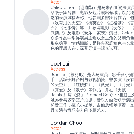
Actor
Caleb Cheah（谢迦勒）是马来西亚资深演
活跃于舞台剧、电影及短片演出领域，以沉
然的表演风格著称。他参演多部舞台作品，
《没有泪的天空》《祝英台》《红楼梦》《
盒》《七步诗》等，并参与电影《女侠》、
武禁忌》及电影《欢乐一家亲》演出。Caleb
众多作品中常饰演男主角或女主角的父亲角
形象稳重、情感细腻，是许多家庭角色与长
色的理想人选，深受导演与观众认可。
Joel Lai
Actress
Joel Lai（赖丽彤）是大马演员、歌手及小提
手，活跃于舞台剧与影视拍摄。曾参演《没
的天空》、《红楼梦》、《微光》、《月光
《真爱》及《浪子》等作品，并在《男孩
Jejaka》与《浪子 Prodigal Son》中担任
她亦参与多部短片拍摄，音乐方面活跃于演
和音工作，擅长小提琴、吉他及钢琴演奏，
具表演与音乐实力的多栖艺人。
Jordan Choo
Actor
Jordan 是一名演员，同时擅长武术表演，活