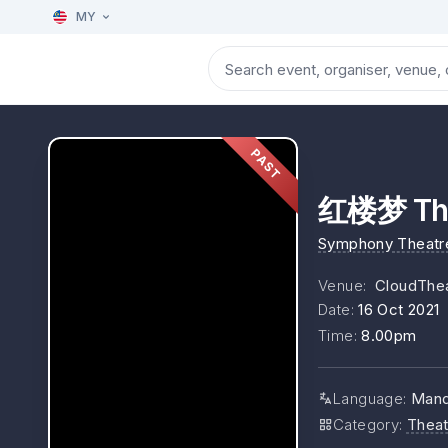
MY
PAST
红楼梦 The
Symphony Theatr
Venue
:
CloudThe
Date
:
16 Oct 2021
Time
:
8.00pm
Language
:
Mand
Category
:
Theat