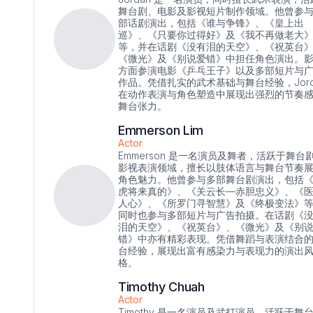
舞台剧、电影及影视短片制作领域。他曾参
部话剧演出，包括《谁与争锋》、《皇上出
巡》、《只要你过得好》及《我不再做老大
等，并在话剧《没有泪的天空》、《祝英台
《微光》及《别说爱错》中担任角色演出。
方面参演电影《乒乓王子》以及多部短片与
作品。凭借扎实的武术基础与舞台经验，Jord
在动作表演与角色塑造中展现出强烈的节奏
舞台张力。
Emmerson Lim
Actor
Emmerson 是一名演员及舞者，活跃于舞台
影视表演领域，擅长以肢体语言与舞台节奏
角色魅力。他曾参与多部舞台剧演出，包括
虎将来真的》、《关云长—赤胆忠义》、《
人心》、《所罗门寻智慧》及《终极变法》
同时也参与多部短片与广告拍摄。在话剧《
泪的天空》、《祝英台》、《微光》及《别
错》中亦有精彩表现。凭借舞蹈与表演结合
台经验，展现出富有感染力与表现力的演出
格。
Timothy Chuah
Actor
Timothy 是一名演员及武打演员，活跃于舞