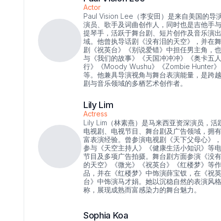
Actor
Paul Vision Lee（李安田）是来自美国的导
演员、歌手及词曲创作人，同时也是吉他手
提琴手，活跃于舞台剧、短片创作及音乐演
域。他曾执导话剧《没有泪的天空》，并在
剧《祝英台》《别说爱错》中担任男主角，
与《我们的故事》《天国冲冲冲》《奥卡五
行》《Moody Wushu》《Zombie Hunter》
等。他兼具导演视角与舞台表演能量，是跨
剧与音乐领域的多栖艺术创作者。
Lily Lim
Actress
Lily Lim（林素燕）是马来西亚资深演员，活
电视剧、电视节目、舞台剧及广告领域，拥
富表演经验。曾参演电视剧《天下父母心》
参与《天空主持人》《健康生活小知识》等
节目及多项广告拍摄。舞台剧方面参演《没
的天空》《微光》《祝英台》《红楼梦》等
品，并在《红楼梦》中饰演薛宝钗，在《祝
台》中饰演马才娟。她以沉稳自然的表演风
称，展现成熟而富感染力的舞台魅力。
Sophia Koa