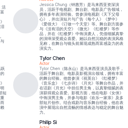
Jessica Chung（钟惠芳）是马来西亚资深演
，活
员，活跃于电视剧、舞台剧、电影及广告领域，
丰富
拥有多年表演经验。曾参演电视剧《天下父母
心》，并出演短片与广告《每个人》《梦中》
大》
《爱很大》《订做一个天堂》等。舞台剧方面参
有泪
与《没有泪的天空》《微光》《红楼梦》等作
月
品，并在《红楼梦》中饰演袭人，凭借细腻真挚
。
的演绎深受观众喜爱。她以自然沉稳的表演风格
演与
见称，在舞台与镜头前展现成熟而富感染力的表
演实力。
Tylor Chen
Actor
活跃
Tylor Chen（陈永山）是马来西亚演员及歌手，
富的
活跃于舞台剧、电影及影视演出领域，拥有丰富
英
的舞台经验。他曾参演《祝英台》《红楼梦》
诗》
《音乐盒》《七步诗》《月光》等舞台作品，并
《明
在话剧《月光》中担任男主角，以真挚细腻的表
部短
演获得观众喜爱。影视方面，他在电影《女侠》
稳重
中饰演男主角，并参与电影《欢乐一家亲》及多
熟而
部短片创作。结合戏剧与音乐舞台经验，他在表
信赖
演中展现出自然流畅的情感表达与稳定的舞台魅
力。
Philip Si
Actor