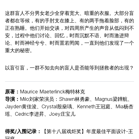
这群盲人不分男女老少全穿着宽大、暗重的衣服。大部分盲
者都在等候，有的手肘支在膝上、有的两手拖着脸部，有的
正在熟睡。他们开始交谈，对四周所产生的声音从低闷到不
安，过程中他们讨论、回忆，时而沉默不语、时而激进辩
论、时而神经兮兮、时而置若罔闻，一直到他们发现了一个
重大的秘密。
以盲引盲，一群不知去向的盲人是否能等到拯救者的出现？
原著：
Maurice Maeterlinck梅特林克
导演：
Milo刘家荣演员：Shawn林勇豪、Magnus梁韡航、
Jayden黄佳浚、Crystal殷燊瑀、Kenneth王冠庭、Mia杨杏
瑶、Cedric李进昇、Joey庄宝儿
得奖/入围记录：
【第十八届戏炬奖】年度最佳平面设计-王
冠庭