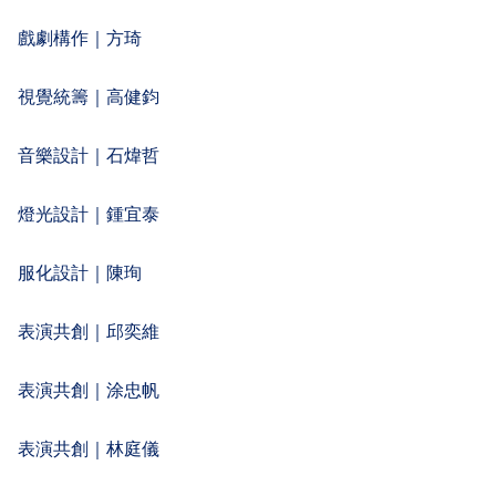
戲劇構作｜方琦 
視覺統籌｜高健鈞 
音樂設計｜石煒哲 
燈光設計｜鍾宜泰
服化設計｜陳珣 
表演共創｜邱奕維
表演共創｜涂忠帆
表演共創｜林庭儀