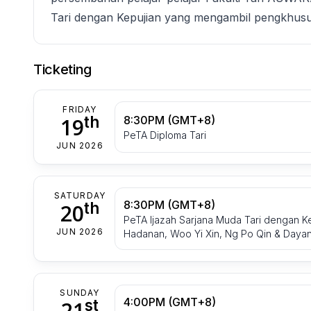
Tari dengan Kepujian yang mengambil pengkhu
Ticketing
FRIDAY
th
19
8:30PM (GMT+8)
PeTA Diploma Tari
JUN 2026
SATURDAY
8:30PM (GMT+8)
th
20
PeTA Ijazah Sarjana Muda Tari dengan Kep
JUN 2026
Hadanan, Woo Yi Xin, Ng Po Qin & Daya
SUNDAY
4:00PM (GMT+8)
st
21