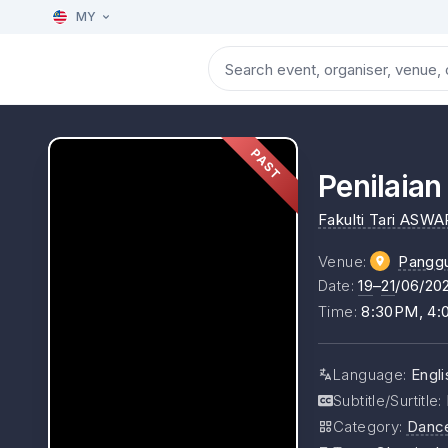
MY
PAST
Penilaian
Fakulti Tari ASW
Venue
:
Pangg
Date
:
19
–
21
/06/20
Time
:
8:30PM, 4
Language
:
Engl
Subtitle/Surtitle
:
Category
:
Danc