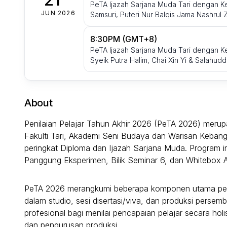
PeTA Ijazah Sarjana Muda Tari dengan Ke
JUN 2026
Samsuri, Puteri Nur Balqis Jama Nashrul
8:30PM (GMT+8)
PeTA Ijazah Sarjana Muda Tari dengan K
Syeik Putra Halim, Chai Xin Yi & Salahud
About
Penilaian Pelajar Tahun Akhir 2026 (PeTA 2026) meru
Fakulti Tari, Akademi Seni Budaya dan Warisan Kebang
peringkat Diploma dan Ijazah Sarjana Muda. Program i
Panggung Eksperimen, Bilik Seminar 6, dan Whitebox
PeTA 2026 merangkumi beberapa komponen utama penila
dalam studio, sesi disertasi/viva, dan produksi persem
profesional bagi menilai pencapaian pelajar secara holis
dan pengurusan produksi.