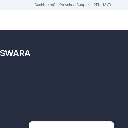
Dashboard
Sell
Download
Support
EN · MYR
i ASWARA