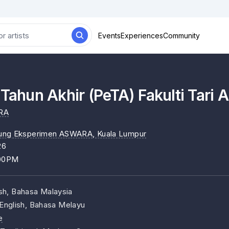
Events
Experiences
Community
 Tahun Akhir (PeTA) Fakulti Tar
ARA
ung Eksperimen ASWARA
, Kuala Lumpur
26
:00PM
ish, Bahasa Malaysia
English, Bahasa Melayu
e