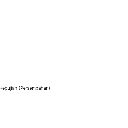
Wardina Rosli
 Kepujian (Persembahan)