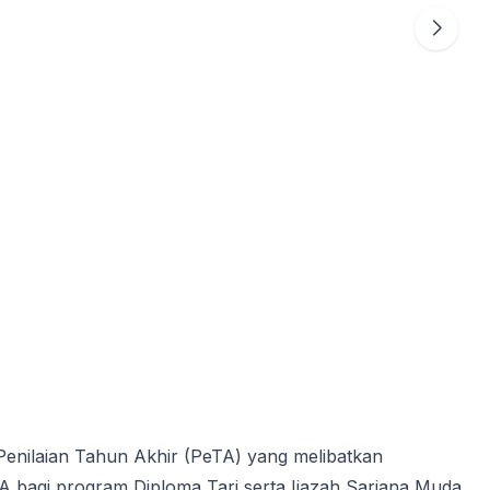
nilaian Tahun Akhir (PeTA) yang melibatkan
A bagi program Diploma Tari serta Ijazah Sarjana Muda