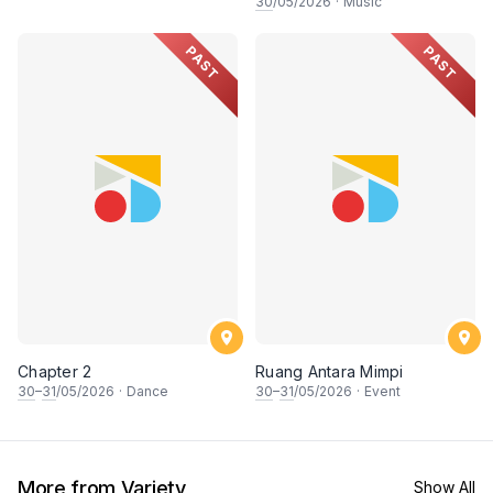
Games
30
/05/2026
·
Music
PAST
PAST
Chapter 2
Ruang Antara Mimpi
30
–
31
/05/2026
·
Dance
30
–
31
/05/2026
·
Event
More from Variety
Show All