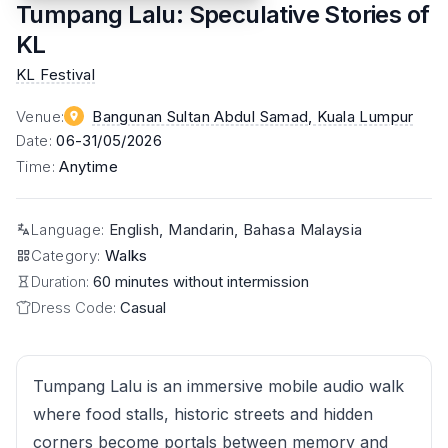
Tumpang Lalu: Speculative Stories of
KL
KL Festival
Venue
:
Bangunan Sultan Abdul Samad
, Kuala Lumpur
Date
:
06-31/05/2026
Time
:
Anytime
Language
:
English, Mandarin, Bahasa Malaysia
Category
:
Walks
Duration:
60 minutes without intermission
Dress Code:
Casual
Tumpang Lalu is an immersive mobile audio walk
where food stalls, historic streets and hidden
corners become portals between memory and