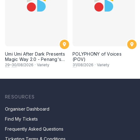
Umi Umi After Dark Presents
POLYPHONY of Voices
Magic Way 2.0 - Penang's
(POV)
Own Magicians Return
29
–
30
/08/2026
·
Variety
31
/08/2026
·
Variety
RESOURCES
Organiser Dashboard
Find My Tickets
Frequently Asked Questions
Ticketing Terms & Conditions