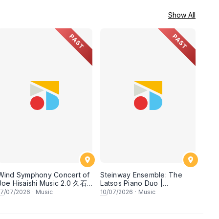
Show All
PAST
PAST
Wind Symphony Concert of
Steinway Ensemble: The
Joe Hisaishi Music 2.0 久石
Latsos Piano Duo |
让&宫崎骏经典动漫作品视听音
International Concert
17
/07/2026
·
Music
10
/07/2026
·
Music
乐会2.0
Pianists- Giorgi Latso & Anna
Fedorova-Latso