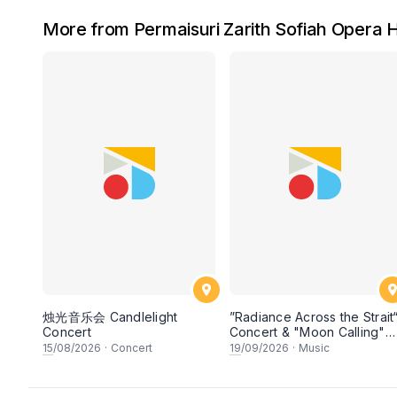
More from Permaisuri Zarith Sofiah Opera 
烛光音乐会 Candlelight
”Radiance Across the Strait
Concert
Concert & "Moon Calling"
Art Exhibition《明月星晖》音
15
/08/2026
·
Concert
19
/09/2026
·
Music
乐会 暨 《望月》艺术展