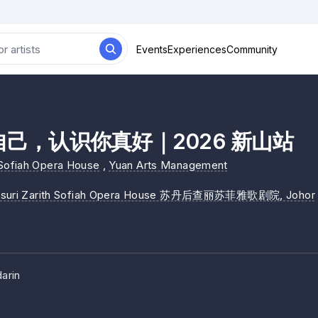
Events
Experiences
Community
 自己，认识你真好｜2026 新山站
 Sofiah Opera House
,
Yuan Arts Management
isuri Zarith Sofiah Opera House 苏丹后查丽苏菲雅歌剧院
, Johor
arin
w