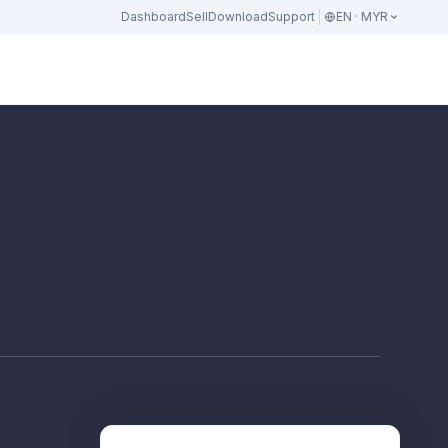
Dashboard
Sell
Download
Support
EN · MYR