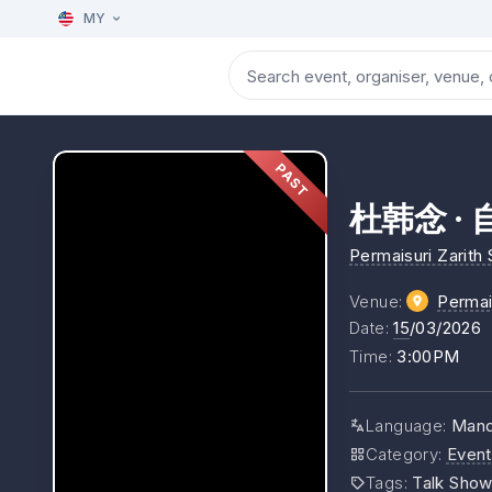
MY
PAST
杜韩念 ·
Permaisuri Zarith
Venue
:
Perma
Date
:
15
/03/2026
Time
:
3:00PM
Language
:
Mand
Category
:
Event
Tags
:
Talk Sho