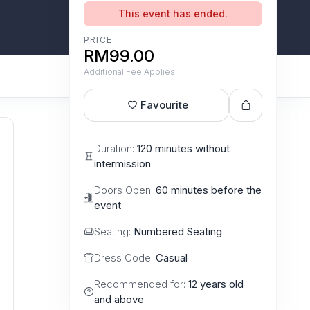
This event has ended.
PRICE
RM99.00
Additional Fee Applies
Favourite
Duration:
120 minutes without
intermission
Doors Open:
60 minutes before the
event
Seating:
Numbered Seating
Dress Code:
Casual
Recommended for:
12 years old
and above