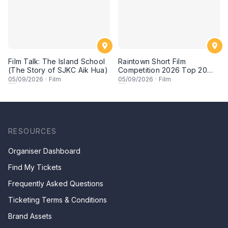
Film Talk: The Island School
Raintown Short Film
(The Story of SJKC Aik Hua)
Competition 2026 Top 20
Finalists Showcase (Set A)
05
/09/2026
·
Film
05
/09/2026
·
Film
RESOURCES
Organiser Dashboard
Find My Tickets
Frequently Asked Questions
Ticketing Terms & Conditions
Brand Assets