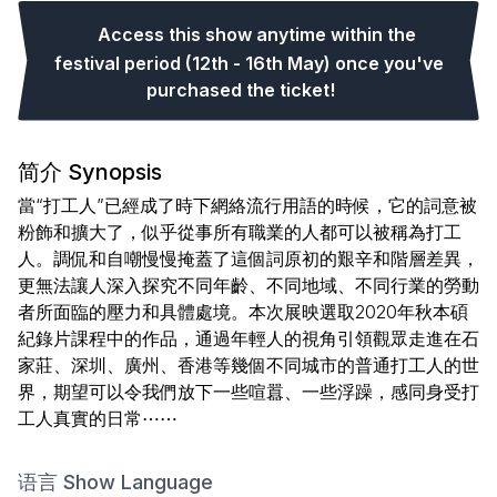
Access this show anytime within the
festival period (12th - 16th May) once you've
purchased the ticket!
简介 Synopsis
當“打工人”已經成了時下網絡流行用語的時候，它的詞意被
粉飾和擴大了，似乎從事所有職業的人都可以被稱為打工
人。調侃和自嘲慢慢掩蓋了這個詞原初的艱辛和階層差異，
更無法讓人深入探究不同年齡、不同地域、不同行業的勞動
者所面臨的壓力和具體處境。本次展映選取2020年秋本碩
紀錄片課程中的作品，通過年輕人的視角引領觀眾走進在石
家莊、深圳、廣州、香港等幾個不同城市的普通打工人的世
界，期望可以令我們放下一些喧囂、一些浮躁，感同身受打
工人真實的日常⋯⋯
语言 Show Language