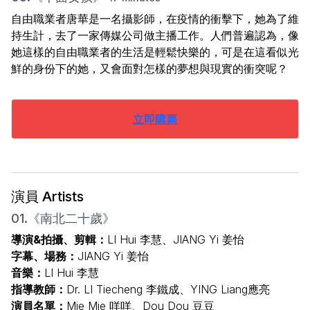
自由職業者唐華是一名攝影師，在疫情的衝擊下，她為了維
持生計，去了一家傳媒公司做主播工作。人們普遍認為，像
她這樣的自由職業者的生活是輕鬆快樂的，可是在這看似光
鮮的身份下的她，又會面對怎樣的夢想與現實的衝突呢？
立即購票
演員 Artists
01.《南北二十歲》
導演&拍攝、剪輯：
LI Hui 李慧、JIANG Yi 姜怡
字幕、場務：
JIANG Yi 姜怡
音樂：
LI Hui 李慧
指導教師：
Dr. LI Tiecheng 李鐵成、YING Liang應亮
演員名單：
Mie Mie 咩咩、Dou Dou 豆豆