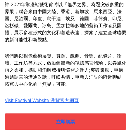
神,2021年靠邊站藝術節將以「無界之界」為題突破多重的
界限，聯合來自中國大陸、香港、新加坡、馬來西亞、法
國、尼泊爾、印度、烏干達、埃及、德國、菲律賓、印尼、
洛杉磯、愛爾蘭、冰島、孟加拉等多地的藝術工作者及團
體，展示多種形式的文化和創造表達，探索了建立全球聯繫
的新可能性和新觀點。
我們將以視覺藝術展覽、舞蹈、戲劇、音樂、紀錄片、論
壇、工作坊等方式，啟動個體新的視聽感官體驗，以春風化
雨之柔和，撼動和消解威權與慣習之暴力;突破陳規，重構
逾越語言的溝通對話，呼喚共情，重新與消失的附近聯結，
拓寬去中心化的「無界」可能。
Visit Festival Website 瀏覽官方網頁
立即購票