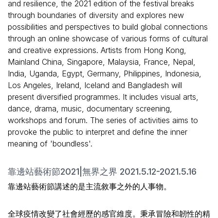
and resilience, the 2021 edition of the festival breaks
through boundaries of diversity and explores new
possibilities and perspectives to build global connections
through an online showcase of various forms of cultural
and creative expressions. Artists from Hong Kong,
Mainland China, Singapore, Malaysia, France, Nepal,
India, Uganda, Egypt, Germany, Philippines, Indonesia,
Los Angeles, Ireland, Iceland and Bangladesh will
present diversified programmes. It includes visual arts,
dance, drama, music, documentary screening,
workshops and forum. The series of activities aims to
provoke the public to interpret and define the inner
meaning of 'boundless'.
靠邊站藝術節2021|無界之界 2021.5.12-2021.5.16
靠邊站藝術節講述的是主流敘事之外的人事物。
全球疫情改變了社會經歷的感官維度。秉承冒險和韌性的精