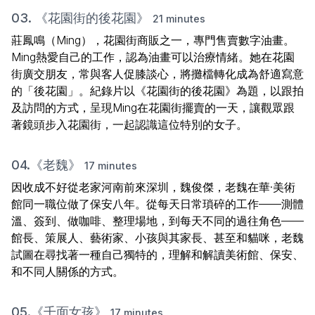
03. 《花園街的後花園》
21 minutes
莊鳳鳴（Ming），花園街商販之一，專門售賣數字油畫。
Ming熱愛自己的工作，認為油畫可以治療情緒。她在花園
街廣交朋友，常與客人促膝談心，將攤檔轉化成為舒適寫意
的「後花園」。紀錄片以《花園街的後花園》為題，以跟拍
及訪問的方式，呈現Ming在花園街擺賣的一天，讓觀眾跟
著鏡頭步入花園街，一起認識這位特別的女子。
04.《老魏》
17 minutes
因收成不好從老家河南前來深圳，魏俊傑，老魏在華·美術
館同一職位做了保安八年。從每天日常瑣碎的工作——測體
溫、簽到、做咖啡、整理場地，到每天不同的過往角色——
館長、策展人、藝術家、小孩與其家長、甚至和貓咪，老魏
試圖在尋找著一種自己獨特的，理解和解讀美術館、保安、
和不同人關係的方式。
05.《千面女孩》
17 minutes