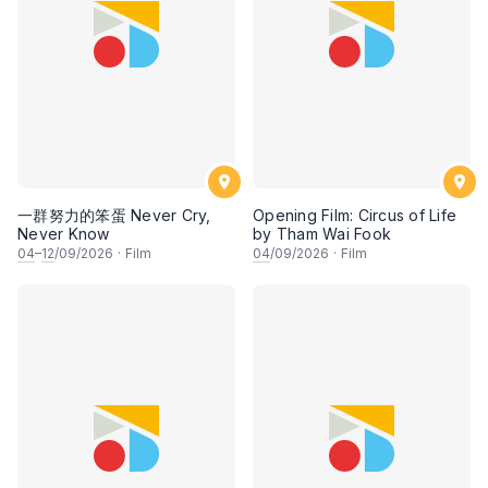
一群努力的笨蛋 Never Cry,
Opening Film: Circus of Life
Never Know
by Tham Wai Fook
04
–
12
/09/2026
·
Film
04
/09/2026
·
Film