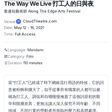
The Way We Live 打工人的日與夜
靠邊站藝術節 Along The Edge Arts Festival
CloudTheatre.com
Venue
:
Date
:
May 12 - 16, 2021
Time
:
Full Access
Language
:
Mandarin
Category
:
Film
Duration:
110 minutes
當“打工人”已經成了時下網絡流行用語的時候，它的詞
意被粉飾和擴大了，似乎從事所有職業的人都可以被
稱為打工人。調侃和自嘲慢慢掩蓋了這個詞原初的艱
辛和階層差異，更無法讓人深入探究不同年齡、不同
地域、不同行業的勞動者所面臨的壓力和具體處境。