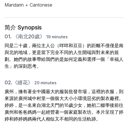
Mandarin + Cantonese
简介 Synopsis
01. 《南北20歲》
19 minutes
同是二十歲，兩位主人公（咩咩和豆豆）的距離不僅僅是南
與北的地域，更是當下完全不同的人生開端與對未來的規
劃。她們的故事帶給我們的是如何定義和選擇一個「幸福人
生」的深刻思考。
02.《縫花》
20 minutes
廣州，擁有著全中國最大的服裝批發市場，這裡的衣服，則
來源於廣州城中村里一個個大大小小環境惡劣的製衣廠裡。
婷婷，是一名來自湖北天門的16歲少女，她初二輟學後前往
廣州和爸爸媽媽一起經營著一個家庭製衣坊。本片呈現了婷
婷和婷婷媽媽兩代人相似又不相同的生活軌跡。