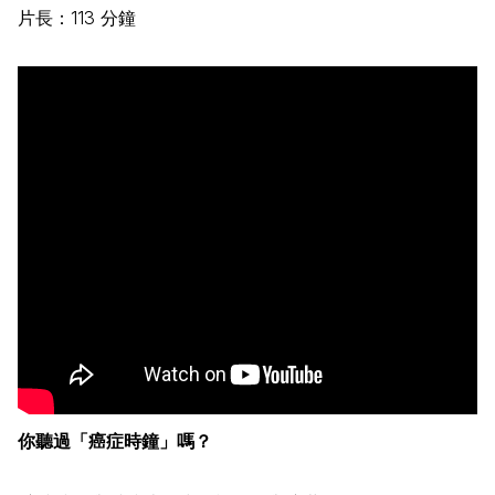
片長：113 分鐘
你聽過「癌症時鐘」嗎？