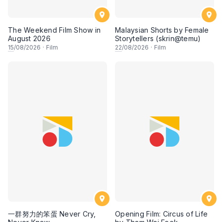
The Weekend Film Show in
Malaysian Shorts by Female
August 2026
Storytellers (skrin@temu)
15
/08/2026
·
Film
22
/08/2026
·
Film
一群努力的笨蛋 Never Cry,
Opening Film: Circus of Life