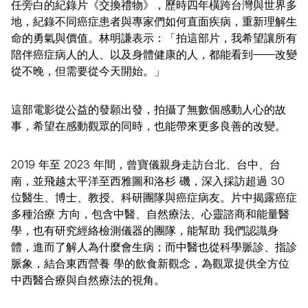
任旁白的紀錄片《交換禮物》，歷時四年橫跨台灣與世界多
地，紀錄不同癌症患者與專家們如何直面疾病，重新理解生
命的勇氣與價值。林明謙表示：「拍這部片，我希望讓所有
陪伴癌症病人的人、以及身體健康的人，都能看到——改變
從不晚，但需要從今天開始。」
這部電影從公益的發願出發，拍攝了無數個感動人心的故
事，希望在感動觀眾的同時，也能帶來更多良善的改變。
2019 年至 2023 年間，曾寶儀親身走訪台北、台中、台
南，並飛越太平洋至西雅圖和洛杉 磯，深入採訪超過 30
位醫生、博士、教授、科研團隊與癌症病友。片中揭露癌症
多種治療 方向，包含中醫、自然療法、心靈諮商和能量醫
學，也有研究經絡檢測儀器的團隊，能幫助 我們認識身
體，進而了解人為什麼會生病；而中醫也從科學脈診、指診
脈象，結合東西營養 學的飲食新觀念，為觀眾提供全方位
中西醫合療與自然療法的視角。