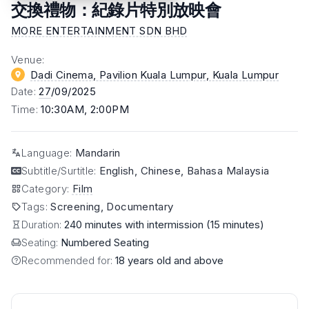
交換禮物：紀錄片特別放映會
MORE ENTERTAINMENT SDN BHD
Venue
:
Dadi Cinema, Pavilion Kuala Lumpur
, Kuala Lumpur
Date
:
27
/09/2025
Time
:
10:30AM, 2:00PM
Language
:
Mandarin
Subtitle/Surtitle
:
English, Chinese, Bahasa Malaysia
Category
:
Film
Tags
:
Screening, Documentary
Duration:
240 minutes with intermission (15 minutes)
Seating:
Numbered Seating
Recommended for:
18 years old and above