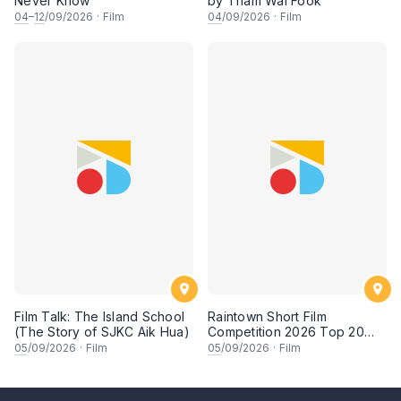
Never Know
by Tham Wai Fook
04
–
12
/09/2026
·
Film
04
/09/2026
·
Film
Film Talk: The Island School
Raintown Short Film
(The Story of SJKC Aik Hua)
Competition 2026 Top 20
Finalists Showcase (Set A)
05
/09/2026
·
Film
05
/09/2026
·
Film