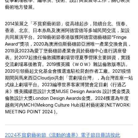
從事劇場教學、編導演、技術、設計與策展等工作，關心表演
藝術地方發展。
2014策展之「不貧窮藝術節」從高雄起步，陸續台北、恆春、
香港、北京、日本糸島及澳洲阿德雷德等多城民間交流，架設
共同展演平台。2018藝術節香港版獲阿德雷德藝穗節“Fringe 
Award”獎項，2020為澳洲伯斯藝穗節亞洲唯一產業交換會員，
2019及2023為愛丁堡藝穗節產業會員於藝穗中心進行講座發
表。於2017起擔任倫敦國際劇場管理夏季營隊主要師資，實踐
交流劇場幕後教育。2019獲英國《ＷＯＷ》雜誌倫敦版專訪。
2020引領藝起文化基金會獲選進駐松菸創作者工廠。2021疫情
期間與馬來西亞Cloudjoi共創「雲劇場台灣」，為台灣首座一站
式線上劇場平台。2023編導世界客家博覽會定目劇《行過乙
未》獲美國繆思設計大獎MUSE Design Awards 設計獎金獎及
倫敦設計大獎London Design Awards金獎。2024獲選為年度
越南河內MCH(Mekong Culture Hub)駐村藝術家(NETWORK: 
MEETING POINT 2024 )。
2024不貧窮藝術節《流動的邊界》電子節目冊請按此