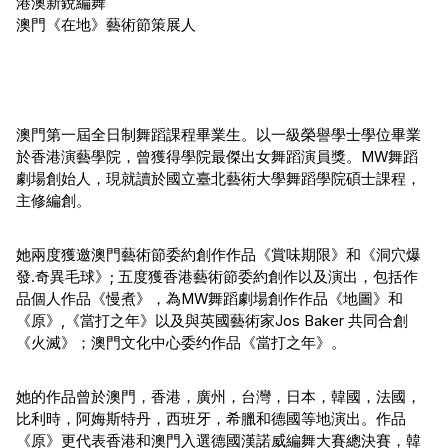
港澳新銳編舞
澳門《在地》藝術節策展人
澳門第一屆全日制舞蹈課程畢業生。以一級榮譽學士學位畢業
於香港演藝學院，曾獲得學院最傑出女舞蹈演員獎。MW舞蹈
劇場創始人，現就讀於國立臺北藝術大學舞蹈學院碩士課程，
主修編創。
她兩度獲邀澳門藝術節委約創作作品《賞味期限》和《洞穴爆
發.奇異毛球》; 五度獲香港藝術節委約創作以及演出，包括作
品個人作品《慢煮》，為MW舞蹈劇場創作作品《地圖》和
《原》,《當打之年》以及與英國藝術家Jos Baker 共同合創
《火滅》；澳門文化中心委约作品《當打之年》。
她的作品曾於澳門，香港，廣州，台灣，日本，韓國，法國，
比利時，阿娒斯特丹，西班牙，希臘和德國等地演出。作品
《原》更代表香港和澳門入選德國漢諾威編舞大賽總決賽，韓