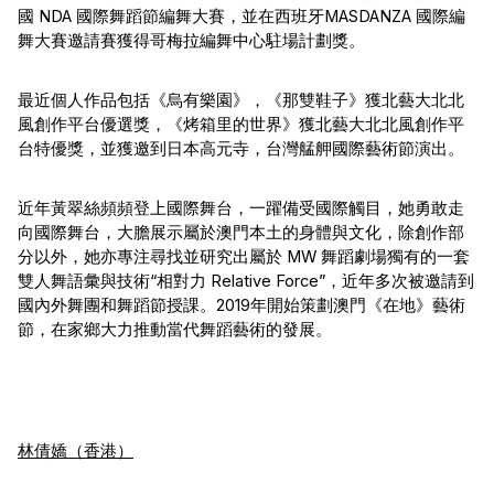
國 NDA 國際舞蹈節編舞大賽，並在西班牙MASDANZA 國際編
舞大賽邀請賽獲得哥梅拉編舞中心駐場計劃獎。
最近個人作品包括《烏有樂園》，《那雙鞋子》獲北藝大北北
風創作平台優選獎，《烤箱里的世界》獲北藝大北北風創作平
台特優獎，並獲邀到日本高元寺，台灣艋舺國際藝術節演出。
近年黃翠絲頻頻登上國際舞台，一躍備受國際觸目，她勇敢走
向國際舞台，大膽展示屬於澳門本土的身體與文化，除創作部
分以外，她亦專注尋找並研究出屬於 MW 舞蹈劇場獨有的一套
雙人舞語彙與技術“相對力 Relative Force”，近年多次被邀請到
國內外舞團和舞蹈節授課。2019年開始策劃澳門《在地》藝術
節，在家鄉大力推動當代舞蹈藝術的發展。
林倩嬌（香港）