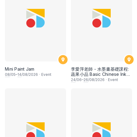
Mini Paint Jam
李愛萍老師 - 水墨畫基礎課程:
蔬果小品 Basic Chinese Ink
08
/05–
14
/08/2026
·
Event
Painting: Vegetable and
24
/06–
26
/08/2026
·
Event
fruits by Ms Ivy Lee