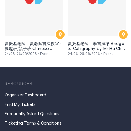
夏振基老師 - 夏老師書法教室 ·
夏振基老師 - 學書津梁 Bridge
興趣班/親子班 Chinese
to Calligraphy by Mr Ha Chan
Calligraphy Class for Parents
Kee
24
/06–
26
/08/2026
·
Event
24
/06–
26
/08/2026
·
Event
& Children by Mr Ha Chan
Kee
RESOURCES
Organiser Dashboard
Find My Tickets
Frequently Asked Questions
Ticketing Terms & Conditions