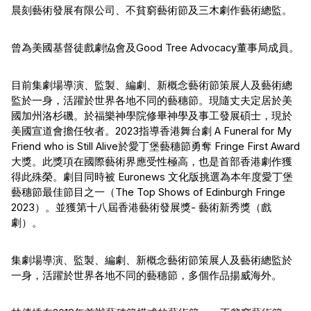
晨刻藝術發展有限公司、不貧窮藝術節及三木劇作藝術總監。
曾為美國基督徒戲劇恊會及Good Tree Advocacy董事局成員。
目前集劇場導演、監製、編劇、新概念藝術節策展人及藝術總
監於一身，活躍於世界各地不同的藝穗節。現隨丈夫定居於美
國加州洛杉磯。於福樂神學院修畢神學及事工發展碩士，現於
美國宣道會擔任牧者。2023指導香港舞台劇 A Funeral for My 
Friend who is Still Alive於愛丁堡藝穗節勇奪 Fringe First Award 
大獎。此獎項在國際藝術界應受性極高，也是首部香港劇作獲
得此殊榮。劇目同時被 Euronews 文化版挑選為本年度愛丁堡
藝穗節最佳節目之一（The Top Shows of Edinburgh Fringe 
2023）。並獲第十八屆香港藝術發展獎- 藝術新秀獎（戲
劇）。
集劇場導演、監製、編劇、新概念藝術節策展人及藝術總監於
一身，活躍於世界各地不同的藝穗節，多個作品揚威海外。