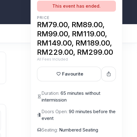
This event has ended.
PRICE
RM79.00, RM89.00,
RM99.00, RM119.00,
RM149.00, RM189.00,
RM229.00, RM299.00
All Fees Included
Favourite
Duration:
65 minutes without
intermission
Doors Open:
90 minutes before the
event
Seating:
Numbered Seating