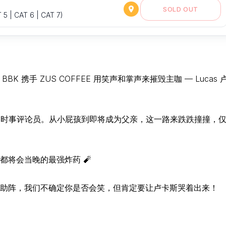
SOLD OUT
5 | CAT 6 | CAT 7)
BBK 携手 ZUS COFFEE 用笑声和掌声来摧毁主咖 — Lucas 
一名时事评论员。从小屁孩到即将成为父亲，这一路来跌跌撞撞，
将会当晚的最强炸药 🧨
助阵，我们不确定你是否会笑，但肯定要让卢卡斯哭着出来！