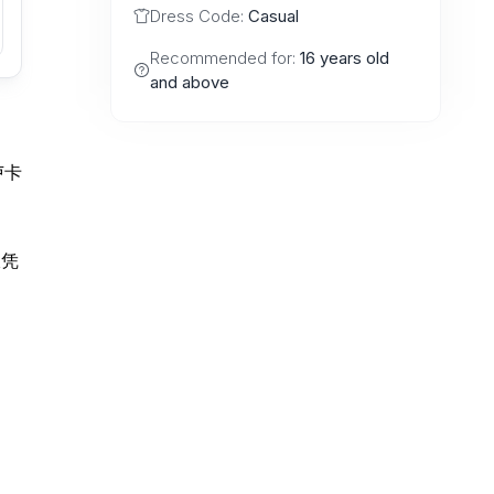
Dress Code:
Casual
Recommended for:
16 years old
and above
卢卡
仅凭