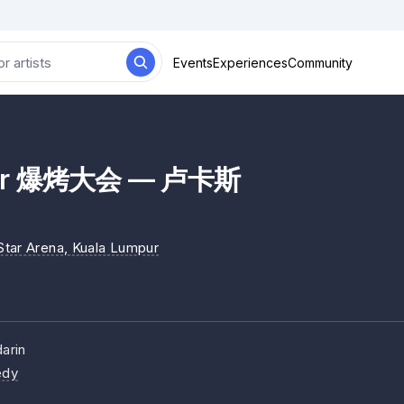
Events
Experiences
Community
kar 爆烤大会 — 卢卡斯
tar Arena
, Kuala Lumpur
arin
dy