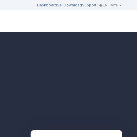
Dashboard
Sell
Download
Support
EN · MYR