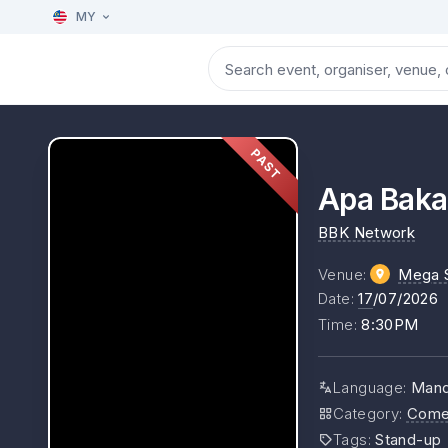
MY
PAST
Apa Ba
BBK Network
Venue
:
Mega S
Date
:
17
/07/2026
Time
:
8:30PM
Language
:
Mand
Category
:
Come
Tags
:
Stand-up