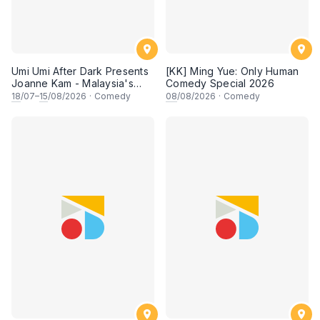
Umi Umi After Dark Presents
[KK] Ming Yue: Only Human
Joanne Kam - Malaysia's
Comedy Special 2026
Queen of Comedy
18
/07–
15
/08/2026
·
Comedy
08
/08/2026
·
Comedy