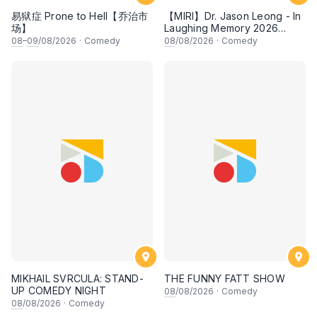
易狱症 Prone to Hell【乔治市
【MIRI】Dr. Jason Leong - In
场】
Laughing Memory 2026
Comedy Special
08
–
09
/08/2026
·
Comedy
08
/08/2026
·
Comedy
MIKHAIL SVRCULA: STAND-
THE FUNNY FATT SHOW
UP COMEDY NIGHT
08
/08/2026
·
Comedy
08
/08/2026
·
Comedy