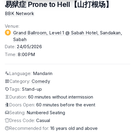
易狱症 Prone to Hell【山打根场】
BBK Network
Venue
:
Grand Ballroom, Level 1 @ Sabah Hotel, Sandakan
,
Sabah
Date
:
24
/05/2026
Time
:
8:00PM
Language
:
Mandarin
Category
:
Comedy
Tags
:
Stand-up
Duration:
60 minutes without intermission
Doors Open:
60 minutes before the event
Seating:
Numbered Seating
Dress Code:
Casual
Recommended for:
16 years old and above