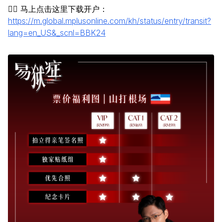
👉🏻 马上点击这里下载开户：
https://m.global.mplusonline.com/kh/status/entry/transit?
lang=en_US&_scnl=BBK24