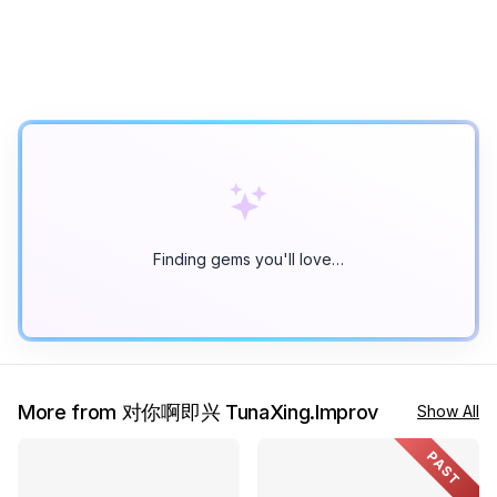
Finding gems you'll love…
More from 对你啊即兴 TunaXing.Improv
Show All
PAST