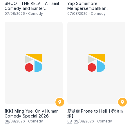
SHOOT THE KELVI : A Tamil
Yap Somemore
Comedy and Banter
Mempersembahkan:
Experience
PENGARUH APA NI?!! oleh
07
/08/2026
·
Comedy
07
/08/2026
·
Comedy
NIZAM JENTIK-JENTIK ft
Shaz & KC Nazari! 7 Ogos
2026, 8:30PM Lesgooo
[KK] Ming Yue: Only Human
易狱症 Prone to Hell【乔治市
Comedy Special 2026
场】
08
/08/2026
·
Comedy
08
–
09
/08/2026
·
Comedy