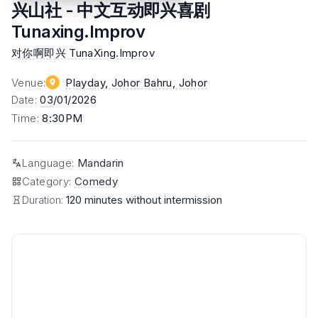
兴山社 - 中文互动即兴喜剧
Tunaxing.Improv
对你啊即兴 TunaXing.Improv
Venue
:
Playday, Johor Bahru
, Johor
Date
:
03
/01/2026
Time
:
8:30PM
Language
:
Mandarin
Category
:
Comedy
Duration:
120 minutes without intermission