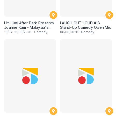
Umi Umi After Dark Presents
LAUGH OUT LOUD #18
Joanne Kam - Malaysia's
Stand-Up Comedy Open Mic
Queen of Comedy
18
/07–
15
/08/2026
·
Comedy
06
/08/2026
·
Comedy