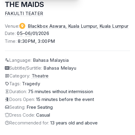
THE MAIDS
FAKULTI TEATER
Venue
:
Blackbox Aswara, Kuala Lumpur
, Kuala Lumpur
Date
:
05
–
06
/01/2026
Time
:
8:30PM, 3:00PM
Language
:
Bahasa Malaysia
Subtitle/Surtitle
:
Bahasa Melayu
Category
:
Theatre
Tags
:
Tragedy
Duration:
75 minutes without intermission
Doors Open:
15 minutes before the event
Seating:
Free Seating
Dress Code:
Casual
Recommended for:
13 years old and above