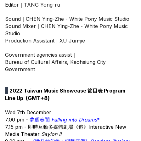
Editor｜TANG Yong-ru
Sound｜CHEN Ying-Zhe - White Pony Music Studio
Sound Mixer｜CHEN Ying-Zhe - White Pony Music 
Studio
Production Assistant｜XU Jun-jie
Government agencies assist｜
Bureau of Cultural Affairs, Kaohsiung City 
Government
▋
2022 Taiwan Music Showcase 節目表 Program 
 (GMT+8)
Line Up 
Wed 7th December
7.00 pm - 
夢廻春閨 
Falling into Dreams
*
7.15 pm - 即時互動多媒體劇場《追》Interactive New 
Media Theater 
Sayion II 