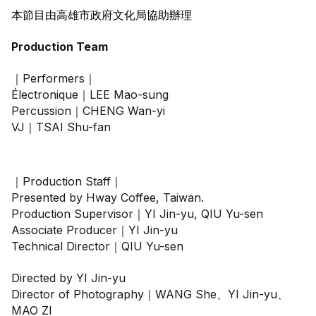
本節目由高雄市政府文化局協助辦理
Production Team
｜Performers｜
Électronique｜LEE Mao-sung 
Percussion｜CHENG Wan-yi
VJ｜TSAI Shu-fan
｜Production Staff｜
Presented by Hway Coffee, Taiwan.
Production Supervisor｜YI Jin-yu, QIU Yu-sen
Associate Producer｜YI Jin-yu
Technical Director｜QIU Yu-sen
Directed by YI Jin-yu
Director of Photography｜WANG She、YI Jin-yu、
MAO ZI