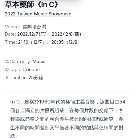
草本藥師《In C》
2022 Taiwan Music Showcase
Venue
:
雲劇場台灣
Date
:
2022/12/7(三)、2022/12/8(四)
Time
:
21:10（12/7）、20:35（12/8）
Category
:
Music
Tags
:
Concert
Duration:
25分鐘
In C , 建構於1960年代的極簡主義音樂，該曲目由54
個各自獨立的片段所組成，在每個片段的交錯下，各
聲部或節奏之間的融合產生彼此間的和諧或衝突，產
生不同的時間差卻又平衡著不同的拍點與弦律間的對
話。