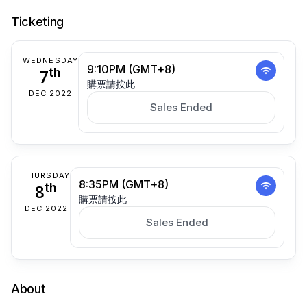
Ticketing
WEDNESDAY
9:10PM (GMT+8)
7
th
購票請按此
DEC 2022
Sales Ended
THURSDAY
8:35PM (GMT+8)
8
th
購票請按此
DEC 2022
Sales Ended
About