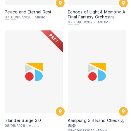
Peace and Eternal Rest
Echoes of Light & Memory: A
Final Fantasy Orchestral
07
–
08
/08/2026
·
Music
Journey, Chapter 1
07
–
08
/08/2026
·
Music
PAST
Islander Surge 3.0
Kampung Girl Band Check见
面会
08
/08/2026
·
Music
08
–
09
/08/2026
·
Music