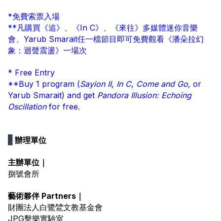
*免費索票入場 
**凡購買《追》、《In C》、《來往》多媒體迷你音樂
會、Yarub Smarait任一檔節目即可免費觀看《潘朵拉幻
象：迴聲震盪》一場次
* Free Entry
**Buy 1 program (
Sayion II
, 
In C
, 
Come and Go
, or 
Yarub Smarait) and get 
Pandora Illusion: Echoing 
Oscillation
 for free.
▋
辦理單位
主辦單位｜
捌號會所 
藝術夥伴 Partners｜
財團法人白鷺鷥文教基金會
JPG擊樂實驗室 