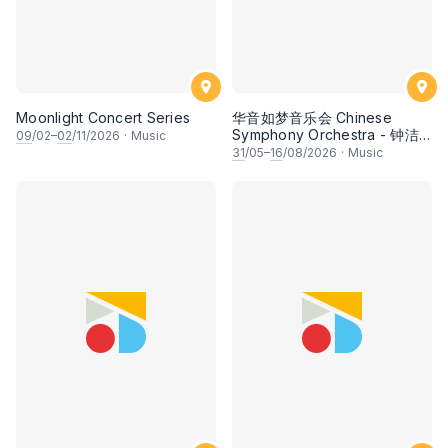
Moonlight Concert Series
华音如梦音乐会 Chinese
Symphony Orchestra - 钟洁
09
/02–
02
/11/2026
·
Music
希 • 李安田 • 谢哲信 • 李霆坚
31
/05–
16
/08/2026
·
Music
• 梁楷桁与华音乐团倾力呈献