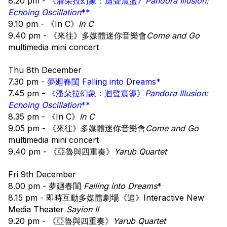
8.20 pm - 
《潘朵拉幻象：迴聲震盪》
Pandora Illusion: 
Echoing Oscillation
**
9.10 pm - 《In C》
In C
9.40 pm - 《來往》多媒體迷你音樂會
Come and Go
multimedia mini concert
Thu 8th December
7.30 pm - 
夢廻春閨 Falling into Dreams*
7.45 pm - 
《潘朵拉幻象：迴聲震盪》
Pandora Illusion: 
Echoing Oscillation
**
8.35 pm - 《In C》
In C
9.05 pm - 《來往》多媒體迷你音樂會
Come and Go
multimedia mini concert
9.40 pm - 《亞魯與四重奏》
Yarub Quartet
Fri 9th December
8.00 pm - 夢廻春閨 
Falling into Dreams
*
8.15 pm - 即時互動多媒體劇場《追》Interactive New 
Media Theater 
Sayion II 
9.20 pm - 《亞魯與四重奏》
Yarub Quartet