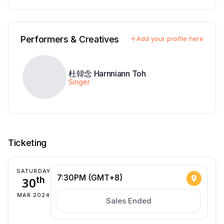
Performers & Creatives
Add your profile here
杜韓念 Harnniann Toh
Singer
Ticketing
SATURDAY
7:30PM (GMT+8)
30
th
MAR 2024
Sales Ended