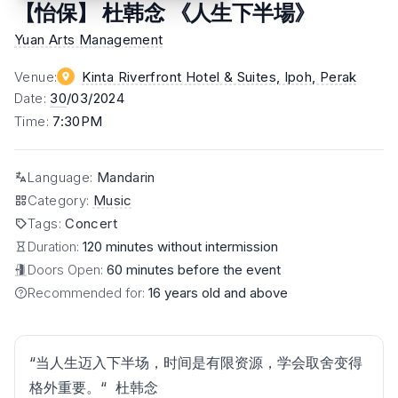
【怡保】 杜韩念 《人生下半場》
Yuan Arts Management
Venue
:
Kinta Riverfront Hotel & Suites, Ipoh
, Perak
Date
:
30
/03/2024
Time
:
7:30PM
Language
:
Mandarin
Category
:
Music
Tags
:
Concert
Duration:
120 minutes without intermission
Doors Open:
60 minutes before the event
Recommended for:
16 years old and above
“当人生迈入下半场，时间是有限资源，学会取舍变得
格外重要。“ 杜韩念