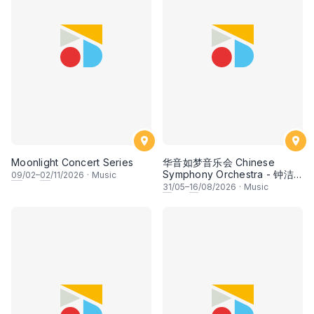
Moonlight Concert Series
华音如梦音乐会 Chinese
Symphony Orchestra - 钟洁
09
/02–
02
/11/2026
·
Music
希 • 李安田 • 谢哲信 • 李霆坚
31
/05–
16
/08/2026
·
Music
• 梁楷桁与华音乐团倾力呈献