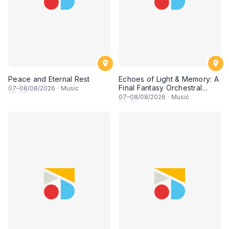
Peace and Eternal Rest
Echoes of Light & Memory: A
Final Fantasy Orchestral
07
–
08
/08/2026
·
Music
Journey, Chapter 1
07
–
08
/08/2026
·
Music