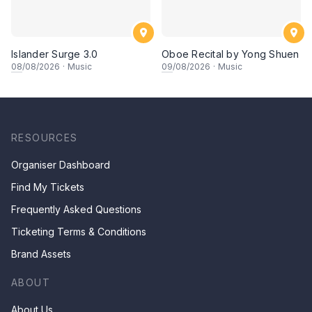
Islander Surge 3.0
Oboe Recital by Yong Shuen
08
/08/2026
·
Music
09
/08/2026
·
Music
RESOURCES
Organiser Dashboard
Find My Tickets
Frequently Asked Questions
Ticketing Terms & Conditions
Brand Assets
ABOUT
About Us