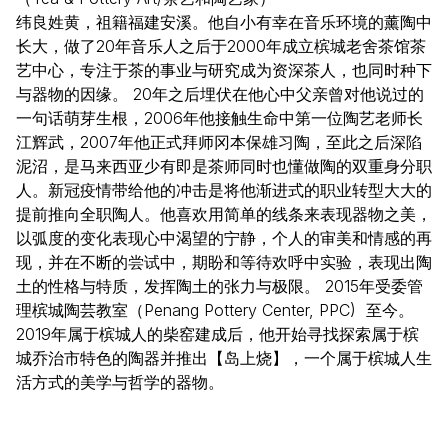
纬良姓黄，祖籍福建安溪。他自小有幸在音乐环境的薰陶中
长大，做了20年音乐人之后于2000年成立槟城老舍茶馆茶
艺中心，专注于茶的事业与研究成为资深茶人，也同时种下
与器物的因缘。 20年之后埋伏在他心中父亲曾对他说过的
一句话萌芽生根，2006年他接触生命中第一位陶艺老师长
江辉武，2007年他正式拜师冈本保雄习陶，至此之后深陷
泥沼，是马来西亚少有即是茶师同时也懂做陶的双重身分职
人。新冠疫情带给他的冲击是将他渐进式的职业转型大大的
提前推向全职陶人。他喜欢用简单的线条来表现器物之美，
以弧度的变化表现心中渴望的宁静，个人的审美和情感的再
现，并在不断的尝试中，期盼和等待欢呼中实验，表现出陶
土的性格与特质，发挥陶土的张力与极限。 2015年受委管
理槟城陶芸教室（Penang Pottery Center, PPC) 至今。
2019年属于槟城人的柴窑建成后，他开始寻找探索属于槟
城乔治市特色的陶器并推出【岛上烧】，一个属于槟城人生
活方式的美学与哲学的器物。