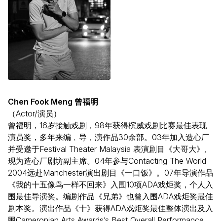
Chen Fook Meng 曾福明
（Actor/演员）
曾福明，16岁接触戏剧﹐98年获得槟威戏剧比赛最佳表现
演员奖，多年来编﹐导﹐演作品30余部。03年加入造心厂
并受邀于Festival Theater Malaysia 表演剧目《大哥大》,
现为造心厂剧坊副主席。04年参与Contacting The World
2004远赴Manchester演出剧目《一口饭》。07年导演作品
《我的十五像鸟一样不回来》入围10项ADA戏炬奖，个人入
围最佳导演奖。编剧作品《兄弟》也曾入围ADA戏炬奖最佳
剧本奖。演出作品《十》获得ADA戏炬奖最佳整体演出及入
围Cameronian Arts Awards’s Best Overall Performance。