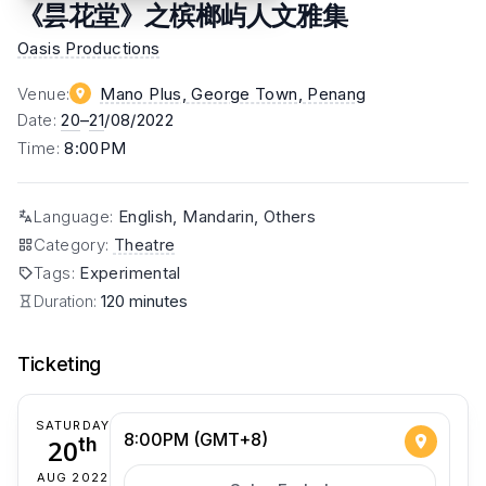
《昙花堂》之槟榔屿人文雅集
Oasis Productions
Venue
:
Mano Plus, George Town
, Penang
Date
:
20
–
21
/08/2022
Time
:
8:00PM
Language
:
English, Mandarin, Others
Category
:
Theatre
Tags
:
Experimental
Duration:
120 minutes
Ticketing
SATURDAY
8:00PM (GMT+8)
20
th
AUG 2022