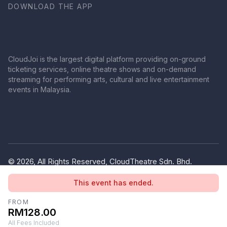
DOWNLOAD THE APP
CloudJoi is the largest digital platform providing on-ground
ticketing services, online theatre shows and on-demand
streaming for performing arts, cultural and live entertainment
events in Malaysia.
© 2026, All Rights Reserved, CloudTheatre Sdn. Bhd.
(1380445-V)
This event has ended.
Privacy Policy
Terms of Use
FROM
RM128.00
All Fees Included