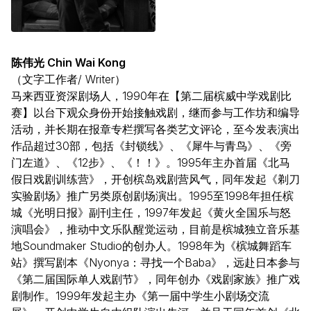
陈伟光 Chin Wai Kong
（文字工作者/ Writer）
马来西亚资深剧场人，1990年在【第二届槟威中学戏剧比
赛】以台下观众身份开始接触戏剧，继而参与工作坊和编导
活动，并长期在报章专栏撰写各类艺文评论，至今发表演出
作品超过30部，包括《封锁线》、《犀牛与青鸟》、《旁
门左道》、《12步》、《！！》。1995年主办首届《北马
假日戏剧训练营》，开创槟岛戏剧营风气，同年发起《剃刀
实验剧场》推广另类原创剧场演出。1995至1998年担任槟
城《光明日报》副刊主任，1997年发起《黄火全国乐与怒
演唱会》，推动中文乐队醒觉运动，目前是槟城独立音乐基
地Soundmaker Studio的创办人。1998年为《槟城舞蹈车
站》撰写剧本《Nyonya：寻找一个Baba》，远赴日本参与
《第二届国际单人戏剧节》，同年创办《戏剧家族》推广戏
剧制作。1999年发起主办《第一届中学生小剧场交流