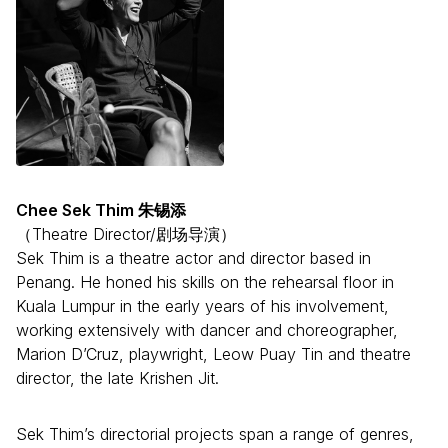
Chee Sek Thim 朱锡添
（Theatre Director/剧场导演）
Sek Thim is a theatre actor and director based in
Penang. He honed his skills on the rehearsal floor in
Kuala Lumpur in the early years of his involvement,
working extensively with dancer and choreographer,
Marion D’Cruz, playwright, Leow Puay Tin and theatre
director, the late Krishen Jit.
Sek Thim’s directorial projects span a range of genres,