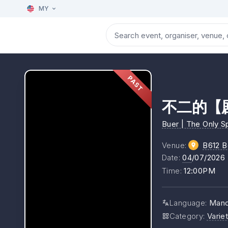
MY
PAST
不二的【
Buer | The Only 
Venue
:
B612 B
Date
:
04
/07/2026
Time
:
12:00PM
Language
:
Mand
Category
:
Varie