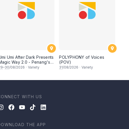
Umi Umi After Dark Presents
POLYPHONY of Voices
Magic Way 2.0 - Penang's
(POV)
Own Magicians Return
29
–
30
/08/2026
·
Variety
31
/08/2026
·
Variety
CONNECT WITH US
DOWNLOAD THE APP