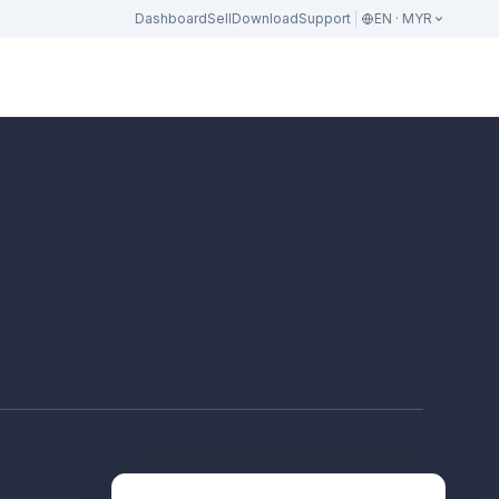
Dashboard
Sell
Download
Support
EN · MYR