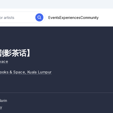
Events
Experiences
Community
剧影茶话】
Space
ooks & Space
, Kuala Lumpur
arin
ty