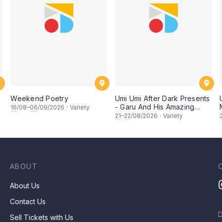
Weekend Poetry
Umi Umi After Dark Presents
- Garu And His Amazing
16
/08–
06
/09/2026
·
Variety
Friends
21
–
22
/08/2026
·
Variety
ABOUT
About Us
Contact Us
Sell Tickets with Us