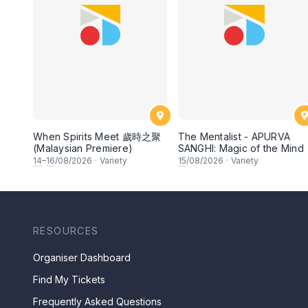
When Spirits Meet 歲時之聚
The Mentalist - APURVA
(Malaysian Premiere)
SANGHI: Magic of the Mind
14
–
16
/08/2026
·
Variety
15
/08/2026
·
Variety
RESOURCES
Organiser Dashboard
Find My Tickets
Frequently Asked Questions