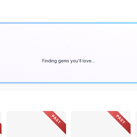
Finding gems you'll love…
PAST
PAST