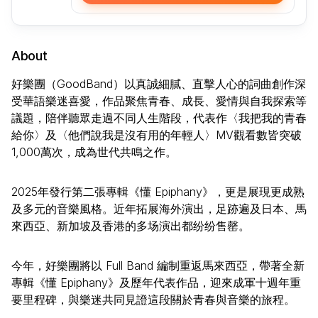
About
好樂團（GoodBand）以真誠細膩、直擊人心的詞曲創作深
受華語樂迷喜愛，作品聚焦青春、成長、愛情與自我探索等
議題，陪伴聽眾走過不同人生階段，代表作〈我把我的青春
給你〉及〈他們說我是沒有用的年輕人〉MV觀看數皆突破
1,000萬次，成為世代共鳴之作。
2025年發行第二張專輯《懂 Epiphany》，更是展現更成熟
及多元的音樂風格。近年拓展海外演出，足跡遍及日本、馬
來西亞、新加坡及香港的多场演出都纷纷售罄。
今年，好樂團將以 Full Band 編制重返馬來西亞，帶著全新
專輯《懂 Epiphany》及歷年代表作品，迎來成軍十週年重
要里程碑，與樂迷共同見證這段關於青春與音樂的旅程。