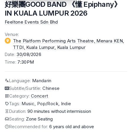
好樂團GOOD BAND 《懂 Epiphany》
IN KUALA LUMPUR 2026
Feeltone Events Sdn Bhd
Venue
:
The Platform Performing Arts Theatre, Menara KEN,
TTDI, Kuala Lumpur
, Kuala Lumpur
Date
:
30
/08/2026
Time
:
7:30PM
Language
:
Mandarin
Subtitle/Surtitle
:
Chinese
Category
:
Concert
Tags
:
Music, Pop/Rock, Indie
Duration:
90 minutes without intermission
Seating:
Zone Seating
Recommended for:
6 years old and above