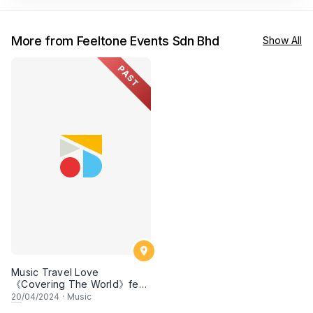
More from Feeltone Events Sdn Bhd
Show All
PAST
Music Travel Love
《Covering The World》feat.
Dave Moffatt Asia Tour 2024
20
/04/2024
·
Music