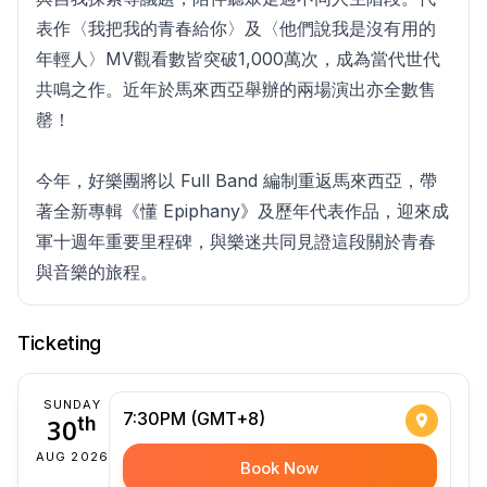
表作〈我把我的青春給你〉及〈他們說我是沒有用的
年輕人〉MV觀看數皆突破1,000萬次，成為當代世代
共鳴之作。近年於馬來西亞舉辦的兩場演出亦全數售
罄！
今年，好樂團將以 Full Band 編制重返馬來西亞，帶
著全新專輯《懂 Epiphany》及歷年代表作品，迎來成
軍十週年重要里程碑，與樂迷共同見證這段關於青春
與音樂的旅程。
Ticketing
SUNDAY
7:30PM (GMT+8)
30
th
AUG 2026
Book Now