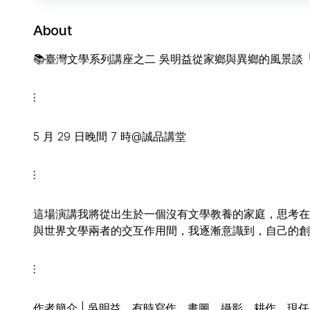
About
📚臺灣文學系列講座之二 吳明益從家鄉與異鄉的風景
⫶
5 月 29 日晚間 7 時@誠品講堂
⫶
這場演講我將從出生於一個沒有文學教養的家庭，思考在
與世界文學兩者的交互作用間，我逐漸意識到，自己的創
⫶
作者簡介 | 吳明益，有時寫作、畫圖、攝影、耕作。現