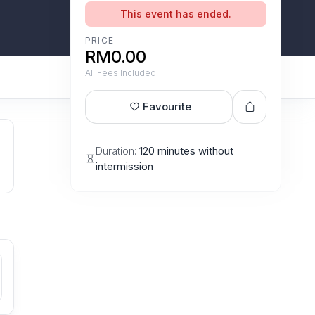
This event has ended.
PRICE
RM0.00
All Fees Included
Favourite
Duration:
120 minutes without
intermission