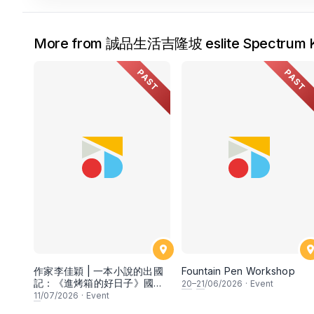
More from 誠品生活吉隆坡 eslite Spectrum K
PAST
PAST
作家李佳穎 | 一本小說的出國
Fountain Pen Workshop
記：《進烤箱的好日子》國際
20
–
21
/06/2026
·
Event
出版經驗與觀察
11
/07/2026
·
Event