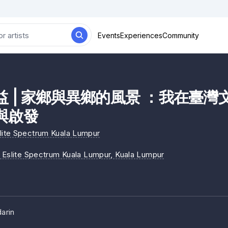
Events
Experiences
Community
益 | 家鄉與異鄉的風景 ：我在臺
與啟發
 Spectrum Kuala Lumpur
 Eslite Spectrum Kuala Lumpur
, Kuala Lumpur
arin