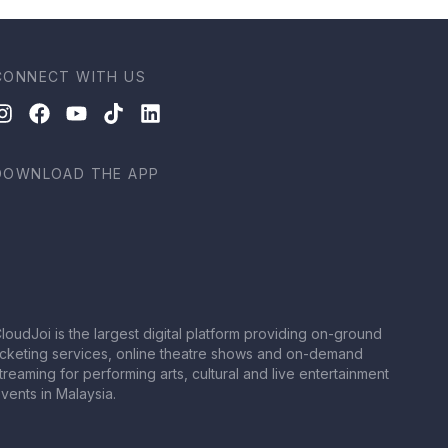
Chan Kee
CONNECT WITH US
DOWNLOAD THE APP
loudJoi is the largest digital platform providing on-ground
icketing services, online theatre shows and on-demand
treaming for performing arts, cultural and live entertainment
vents in Malaysia.