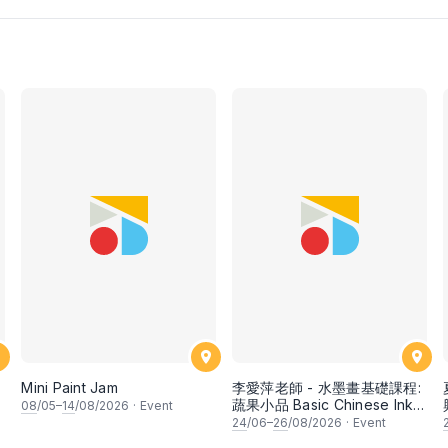
Mini Paint Jam
李愛萍老師 - 水墨畫基礎課程:
蔬果小品 Basic Chinese Ink
08
/05–
14
/08/2026
·
Event
Painting: Vegetable and
24
/06–
26
/08/2026
·
Event
fruits by Ms Ivy Lee