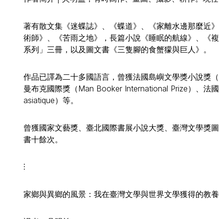
著有散文集《迷蝶誌》、《蝶道》、《家離水邊那麼近》
術師》、《苦雨之地》，長篇小說《睡眠的航線》、《複
系列」三冊，以及圖文書《三隻腳的食蟹獴與巨人》。
作品已譯為二十多國語言，曾獲法國島嶼文學獎小說獎（Prix D
曼布克國際獎（Man Booker International Prize）、法國
asiatique）等。
曾獲國家文藝獎、臺北國際書展小說大獎、臺灣文學獎圖
書十餘次。
⫶
家鄉與異鄉的風景：我在臺灣文學與世界文學獲得的教養