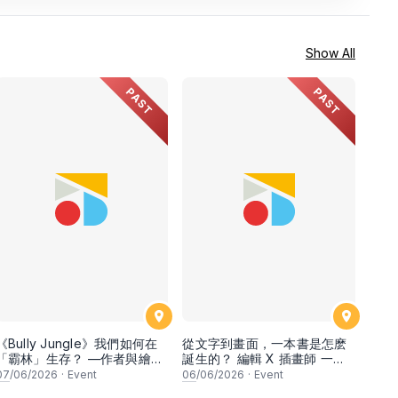
Show All
PAST
PAST
《Bully Jungle》我們如何在
從文字到畫面，一本書是怎麽
「霸林」生存？ —作者與繪者
誕生的？ 編輯 X 插畫師 一本
新書分享會
馬來西亞兒童書的誕生
07
/06/2026
·
Event
06
/06/2026
·
Event