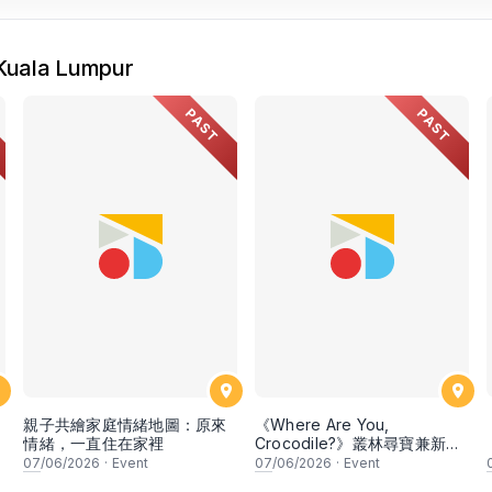
uala Lumpur
PAST
PAST
親子共繪家庭情緒地圖：原來
《Where Are You,
情緒，一直住在家裡
Crocodile?》叢林尋寶兼新書
分享會
07
/06/2026
·
Event
07
/06/2026
·
Event