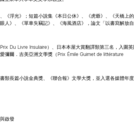
、《浮光》；短篇小說集《本日公休》、《虎爺》、《天橋上的
眼人》、《單車失竊記》、《海風酒店》，論文「以書寫解放自
u Livre Insulaire）、日本本屋大賞翻譯類第三名，入圍
愛彌爾．吉美亞洲文學獎（Prix Émile Guimet de littérature
書類長篇小說金典獎、《聯合報》文學大獎，並入選各媒體年度
與啟發