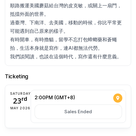
順路搬運美國蘑菇給台灣的皮克敏，或關上一扇門，
抵擋外面的世界。
過臺灣、下南洋、去美國，移動的時候，你比平常更
可能遇到自己原來的樣子。
有時開車，有時擼貓，留學不忘打包蟑螂藥和蒼蠅
拍，生活本身就是寫作，連AI都無法代勞。
我們談閱讀，也談在這個時代，寫作還有什麼意義。
Ticketing
SATURDAY
2:00PM (GMT+8)
23
rd
MAY 2026
Sales Ended