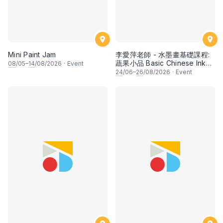
Mini Paint Jam
李愛萍老師 - 水墨畫基礎課程:
蔬果小品 Basic Chinese Ink
08
/05–
14
/08/2026
·
Event
Painting: Vegetable and
24
/06–
26
/08/2026
·
Event
fruits by Ms Ivy Lee