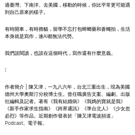
過臺灣、下南洋、去美國，移動的時候，你比平常更可能遇
到自己原來的樣子。
有時開車，有時擼貓，留學不忘打包蟑螂藥和蒼蠅拍，生活
本身就是寫作，連AI都無法代勞。
我們談閱讀，也談在這個時代，寫作還有什麼意義。
⫶
作者簡介 | 陳又津，一九八六年，台北三重出生，現為美國
德州大學奧斯汀分校博士生。曾任職廣告文案、編劇、出版
社編輯及記者。著有《我有結婚病》《我媽的寶就是我》
《新手作家求生指南》《跨界通訊》《準台北人》《少女忽
必烈》等作品。近期創作發表於「陳又津電波頻道」
Podcast、電子報。