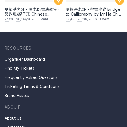
夏振基老師 - 夏老師書法教室 ·
夏振基老師 - 學書津梁 Bridge
興趣班/親子班 Chinese
to Calligraphy by Mr Ha Chan
Calligraphy Class for Parents
Kee
24
/06–
26
/08/2026
·
Event
24
/06–
26
/08/2026
·
Event
& Children by Mr Ha Chan
Kee
RESOURCES
Organiser Dashboard
Find My Tickets
Frequently Asked Questions
Ticketing Terms & Conditions
Brand Assets
ABOUT
About Us