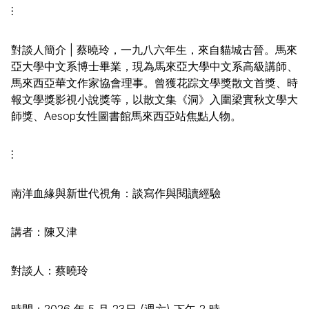
⫶
對談人簡介 | 蔡曉玲，一九八六年生，來自貓城古晉。馬來
亞大學中文系博士畢業，現為馬來亞大學中文系高級講師、
馬來西亞華文作家協會理事。曾獲花踪文學獎散文首獎、時
報文學獎影視小說獎等，以散文集《洞》入圍梁實秋文學大
師獎、Aesop女性圖書館馬來西亞站焦點人物。
⫶
南洋血緣與新世代視角：談寫作與閱讀經驗
講者：陳又津
對談人：蔡曉玲
時間：2026 年 5 月 23日 (週六) 下午 2 時