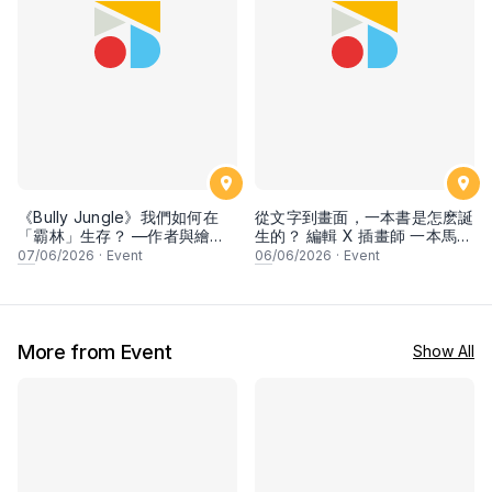
《Bully Jungle》我們如何在
從文字到畫面，一本書是怎麽誕
「霸林」生存？ —作者與繪者
生的？ 編輯 X 插畫師 一本馬來
新書分享會
西亞兒童書的誕生
07
/06/2026
·
Event
06
/06/2026
·
Event
More from Event
Show All