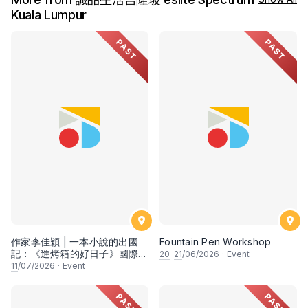
Kuala Lumpur
PAST
PAST
作家李佳穎 | 一本小說的出國
Fountain Pen Workshop
記：《進烤箱的好日子》國際出
20
–
21
/06/2026
·
Event
版經驗與觀察
11
/07/2026
·
Event
PAST
PAST