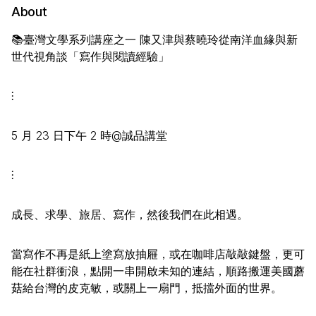
About
📚臺灣文學系列講座之一 陳又津與蔡曉玲從南洋血緣與新
世代視角談「寫作與閱讀經驗」
⫶
5 月 23 日下午 2 時@誠品講堂
⫶
成長、求學、旅居、寫作，然後我們在此相遇。
當寫作不再是紙上塗寫放抽屜，或在咖啡店敲敲鍵盤，更可
能在社群衝浪，點開一串開啟未知的連結，順路搬運美國蘑
菇給台灣的皮克敏，或關上一扇門，抵擋外面的世界。