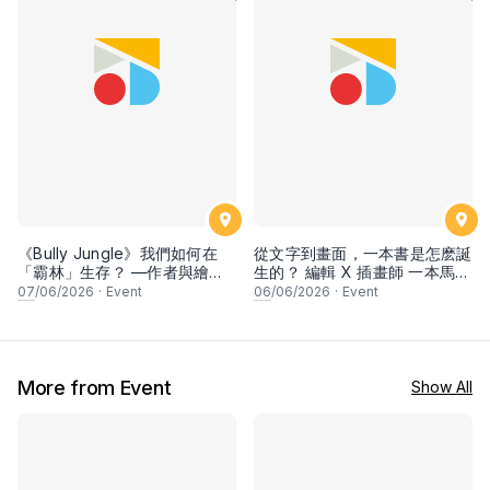
《Bully Jungle》我們如何在
從文字到畫面，一本書是怎麽誕
「霸林」生存？ —作者與繪者
生的？ 編輯 X 插畫師 一本馬來
新書分享會
西亞兒童書的誕生
07
/06/2026
·
Event
06
/06/2026
·
Event
More from Event
Show All