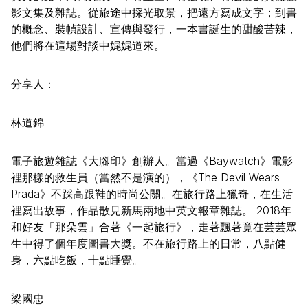
影文集及雜誌。從旅途中採光取景，把遠方寫成文字；到書
的概念、裝幀設計、宣傳與發行，一本書誕生的甜酸苦辣，
他們將在這場對談中娓娓道來。
分享人：
林道錦
電子旅遊雜誌《大腳印》創辦人。當過《Baywatch》電影
裡那樣的救生員（當然不是演的），《The Devil Wears
Prada》不踩高跟鞋的時尚公關。在旅行路上獵奇，在生活
裡寫出故事，作品散見新馬兩地中英文報章雜誌。 2018年
和好友「那朵雲」合著《一起旅行》，走著飄著竟在芸芸眾
生中得了個年度圖書大獎。不在旅行路上的日常，八點健
身，六點吃飯，十點睡覺。
梁國忠