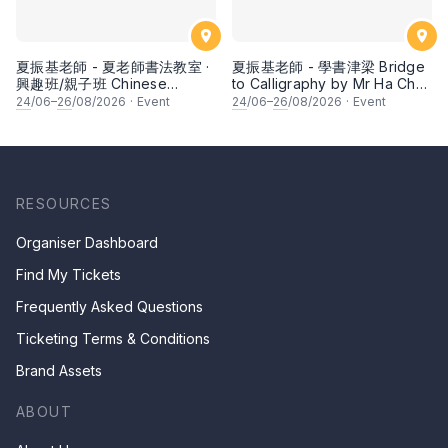
夏振基老師 - 夏老師書法教室 ·
夏振基老師 - 學書津梁 Bridge
興趣班/親子班 Chinese
to Calligraphy by Mr Ha Chan
Calligraphy Class for Parents
Kee
24
/06–
26
/08/2026
·
Event
24
/06–
26
/08/2026
·
Event
& Children by Mr Ha Chan
Kee
RESOURCES
Organiser Dashboard
Find My Tickets
Frequently Asked Questions
Ticketing Terms & Conditions
Brand Assets
ABOUT