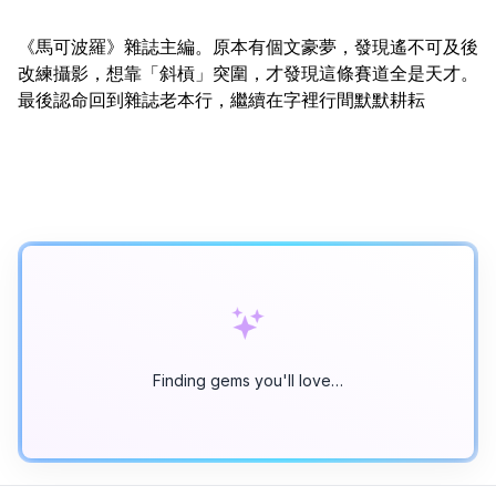
《馬可波羅》雜誌主編。原本有個文豪夢，發現遙不可及後
改練攝影，想靠「斜槓」突圍，才發現這條賽道全是天才。
最後認命回到雜誌老本行，繼續在字裡行間默默耕耘
Finding gems you'll love…