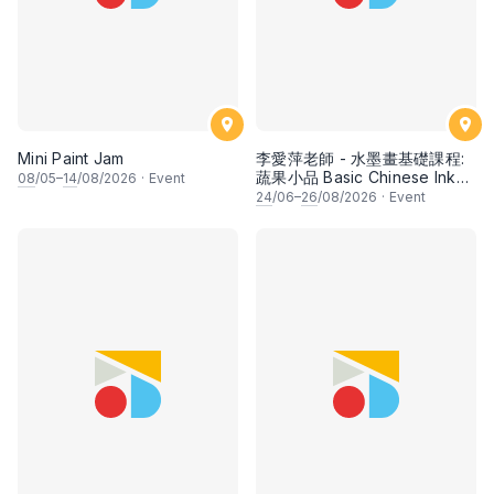
Mini Paint Jam
李愛萍老師 - 水墨畫基礎課程:
蔬果小品 Basic Chinese Ink
08
/05–
14
/08/2026
·
Event
Painting: Vegetable and
24
/06–
26
/08/2026
·
Event
fruits by Ms Ivy Lee