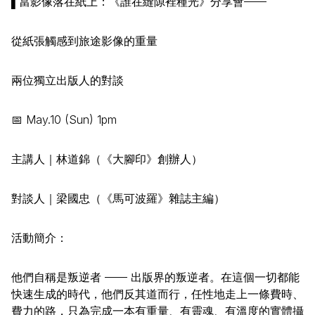
▌當影像落在紙上：《誰在縫隙裡種光》分享會——
從紙張觸感到旅途影像的重量
兩位獨立出版人的對談
📅 May.10 (Sun) 1pm
主講人｜林道錦（《大腳印》創辦人）
對談人｜梁國忠（《馬可波羅》雜誌主編）
活動簡介：
他們自稱是叛逆者 —— 出版界的叛逆者。在這個一切都能
快速生成的時代，他們反其道而行，任性地走上一條費時、
費力的路，只為完成一本有重量、有靈魂、有溫度的實體攝