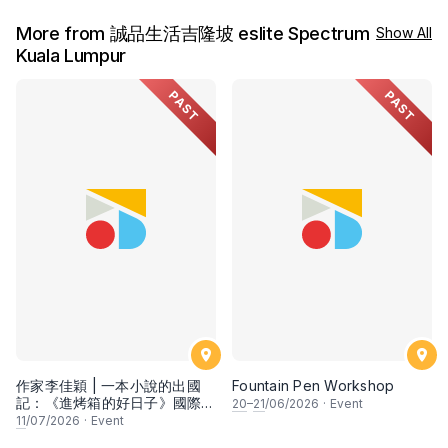
More from 誠品生活吉隆坡 eslite Spectrum
Show All
Kuala Lumpur
PAST
PAST
作家李佳穎 | 一本小說的出國
Fountain Pen Workshop
記：《進烤箱的好日子》國際出
20
–
21
/06/2026
·
Event
版經驗與觀察
11
/07/2026
·
Event