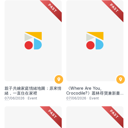
PAST
PAST
親子共繪家庭情緒地圖：原來情
《Where Are You,
緒，一直住在家裡
Crocodile?》叢林尋寶兼新書
分享會
07
/06/2026
·
Event
07
/06/2026
·
Event
PAST
PAST