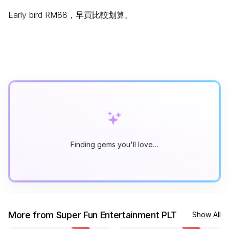
Early bird RM88，早買比較划算。
Finding gems you'll love…
More from Super Fun Entertainment PLT
Show All