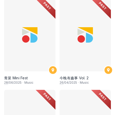
PAST
PAST
青菜 Mini Fest
今晚有鑫事 Vol. 2
28
/06/2025
·
Music
26
/04/2025
·
Music
PAST
PAST