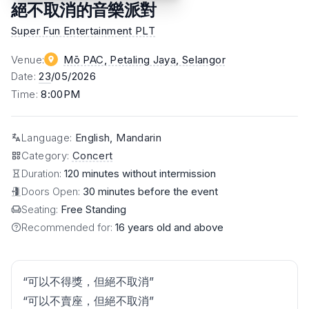
絕不取消的音樂派對
Super Fun Entertainment PLT
Venue
:
Mō PAC, Petaling Jaya
, Selangor
Date
:
23
/05/2026
Time
:
8:00PM
Language
:
English, Mandarin
Category
:
Concert
Duration:
120 minutes without intermission
Doors Open:
30 minutes before the event
Seating:
Free Standing
Recommended for:
16 years old and above
“可以不得獎，但絕不取消”
“可以不賣座，但絕不取消”