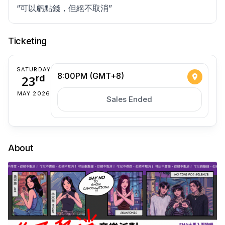
“可以虧點錢，但絕不取消”
Ticketing
SATURDAY
8:00PM (GMT+8)
23
rd
MAY 2026
Sales Ended
About