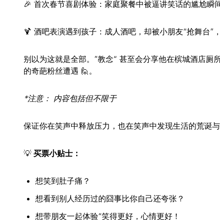
🎉 首次春节喜剧体验：家庭聚餐中被逼讲笑话的尴尬瞬
🍹 酒吧表演遇到孩子：成人酒吧，却被小朋友“抢舞台”
别以为这就是全部。”教念“ 甚至会分享他在槟城酒店厕
的奇葩粉丝遭遇 🙋。
*注意： 内容包括但不限于
保证你在笑声中释放压力，也在笑声中发现生活的荒诞与
💡
买票小贴士：
想笑到肚子痛？
想看到别人经历过的囧事比你自己还夸张？
想带朋友一起体验“笑得更好，心情更好！