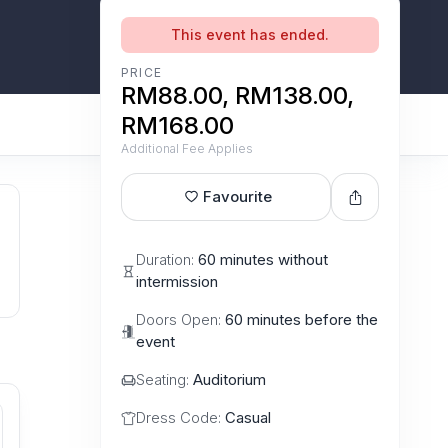
This event has ended.
PRICE
RM88.00, RM138.00,
RM168.00
Additional Fee Applies
Favourite
Duration:
60 minutes without
intermission
Doors Open:
60 minutes before the
event
Seating:
Auditorium
Dress Code:
Casual