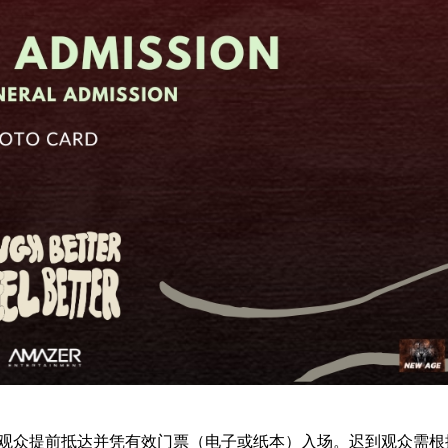
息，请观众提前抵达并凭有效门票（电子或纸本）入场。迟到观众需根