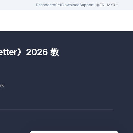
Dashboard
Sell
Download
Support
EN · MYR
etter》2026 教
ak