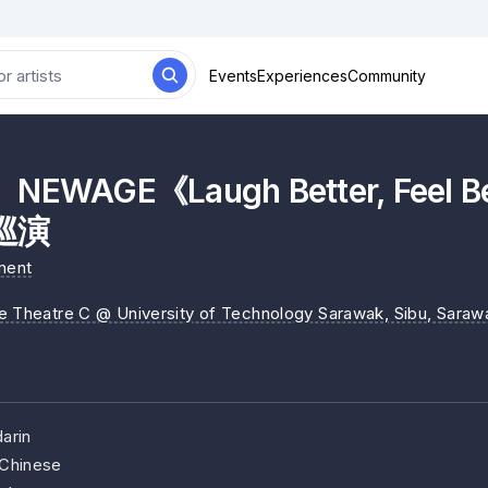
Events
Experiences
Community
WAGE《Laugh Better, Feel B
巡演
ment
e Theatre C @ University of Technology Sarawak, Sibu
, Saraw
arin
Chinese