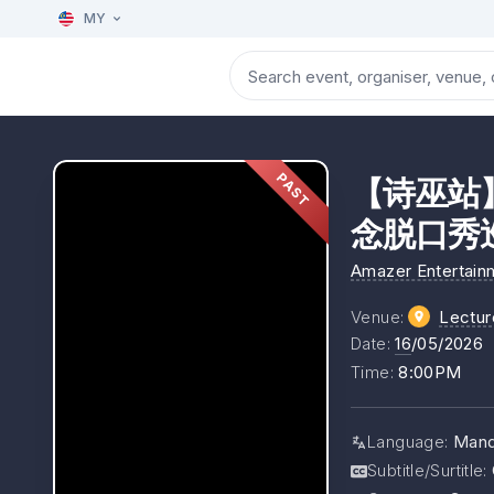
MY
PAST
【诗巫站】NE
念脱口秀
Amazer Entertain
Venue
:
Lectur
Date
:
16
/05/2026
Time
:
8:00PM
Language
:
Mand
Subtitle/Surtitle
: