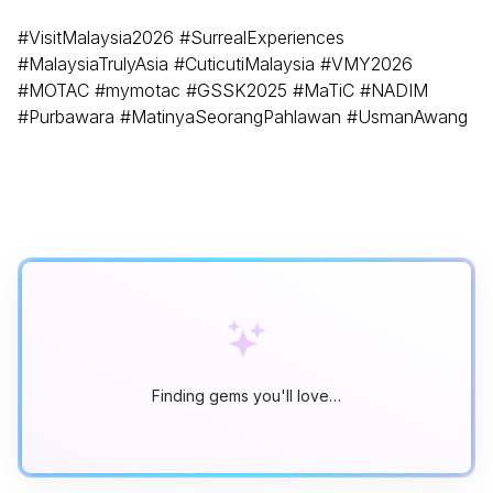
#VisitMalaysia2026 #SurrealExperiences
#MalaysiaTrulyAsia #CuticutiMalaysia #VMY2026
#MOTAC #mymotac #GSSK2025 #MaTiC #NADIM
#Purbawara #MatinyaSeorangPahlawan #UsmanAwang
Finding gems you'll love…