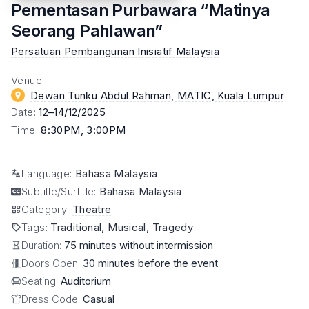
Pementasan Purbawara “Matinya
Seorang Pahlawan”
Persatuan Pembangunan Inisiatif Malaysia
Venue
:
Dewan Tunku Abdul Rahman, MATIC
, Kuala Lumpur
Date
:
12
–
14
/12/2025
Time
:
8:30PM, 3:00PM
Language
:
Bahasa Malaysia
Subtitle/Surtitle
:
Bahasa Malaysia
Category
:
Theatre
Tags
:
Traditional, Musical, Tragedy
Duration:
75 minutes without intermission
Doors Open:
30 minutes before the event
Seating:
Auditorium
Dress Code:
Casual