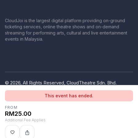
CloudJoi is the largest digital platform providing on-ground
ticketing services, online theatre shows and on-demand
streaming for performing arts, cultural and live entertainment
events in Malaysia.
© 2026, All Rights Reserved, CloudTheatre Sdn. Bhd.
(1380445-V)
This event has ended.
Privacy Policy
Terms of Use
FROM
RM25.00
Additional Fee Applies