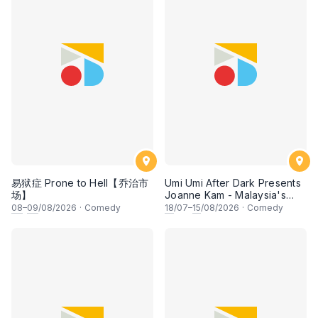
易狱症 Prone to Hell【乔治市
Umi Umi After Dark Presents
场】
Joanne Kam - Malaysia's
Queen of Comedy
08
–
09
/08/2026
·
Comedy
18
/07–
15
/08/2026
·
Comedy