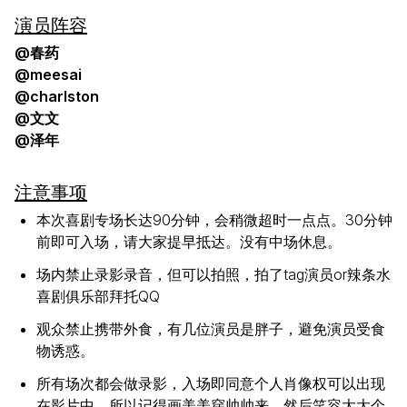
演员阵容
@春药
@meesai
@charlston
@文文
@泽年
注意事项
本次喜剧专场长达90分钟，会稍微超时一点点。30分钟
前即可入场，请大家提早抵达。没有中场休息。
场内禁止录影录音，但可以拍照，拍了tag演员or辣条水
喜剧俱乐部拜托QQ
观众禁止携带外食，有几位演员是胖子，避免演员受食
物诱惑。
所有场次都会做录影，入场即同意个人肖像权可以出现
在影片中，所以记得画美美穿帅帅来，然后笑容大大个