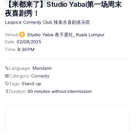
【来都来了】Studio Yabai第一场周末
夜喜剧秀！
Laspice Comedy Club 辣条水喜剧俱乐部
Venue
:
Studio Yabai 夜不爱社
, Kuala Lumpur
Date
:
02
/08/2025
Time
:
8:30PM
Language
:
Mandarin
Category
:
Comedy
Tags
:
Stand-up
Duration:
90 minutes without intermission