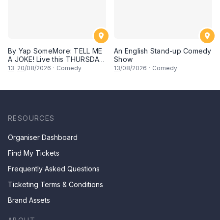
By Yap SomeMore: TELL ME
An English Stand-up Comedy
A JOKE! Live this THURSDAY
Show
Night | 8.30PM at KL Comedy
13
–
20
/08/2026
·
Comedy
13
/08/2026
·
Comedy
Corner, Sunway | Malaysia
Vibess Lesgoooo
RESOURCES
Organiser Dashboard
Find My Tickets
Frequently Asked Questions
Ticketing Terms & Conditions
Brand Assets