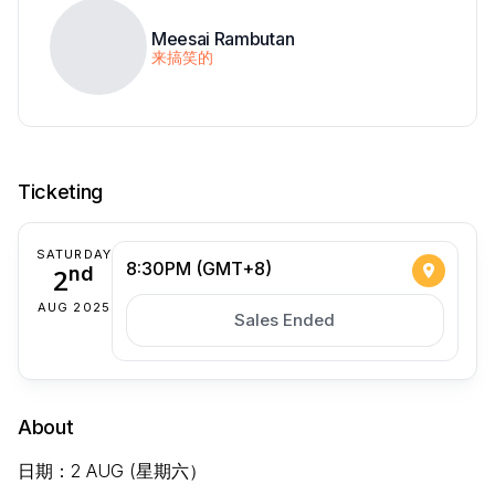
Meesai Rambutan
来搞笑的
Ticketing
SATURDAY
8:30PM (GMT+8)
2
nd
AUG 2025
Sales Ended
About
日期：2 AUG (星期六）