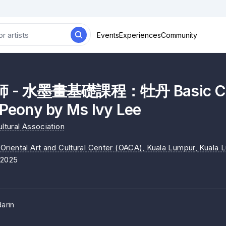
Events
Experiences
Community
- 水墨畫基礎課程：牡丹 Basic Chin
 Peony by Ms Ivy Lee
ultural Association
iental Art and Cultural Center (OACA), Kuala Lumpur
, Kuala 
/2025
arin