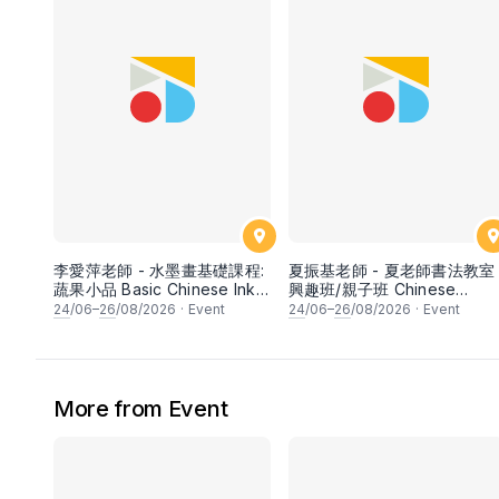
李愛萍老師 - 水墨畫基礎課程:
夏振基老師 - 夏老師書法教室 
蔬果小品 Basic Chinese Ink
興趣班/親子班 Chinese
Painting: Vegetable and
Calligraphy Class for
24
/06–
26
/08/2026
·
Event
24
/06–
26
/08/2026
·
Event
fruits by Ms Ivy Lee
Parents & Children by Mr H
Chan Kee
More from Event