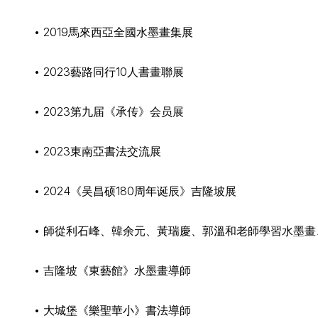
• 2019馬來西亞全國水墨畫集展
• 2023藝路同行10人書畫聯展
• 2023第九届《承传》会员展
• 2023東南亞書法交流展
• 2024《吴昌硕180周年诞辰》吉隆坡展
• 師從利石峰、韓余元、黃瑞慶、郭溫和老師學習水墨
• 吉隆坡《東藝館》水墨畫導師
• 大城堡《樂聖華小》書法導師