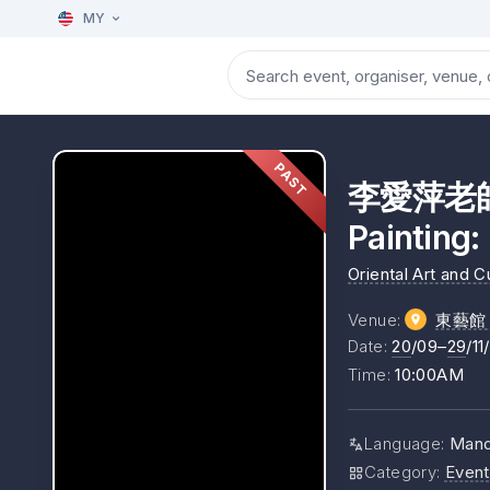
MY
PAST
李愛萍老師 
Painting:
Oriental Art and C
Venue
:
東藝館 Or
Date
:
20
/09–
29
/11
Time
:
10:00AM
Language
:
Mand
Category
:
Event