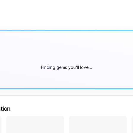
Finding gems you'll love…
tion