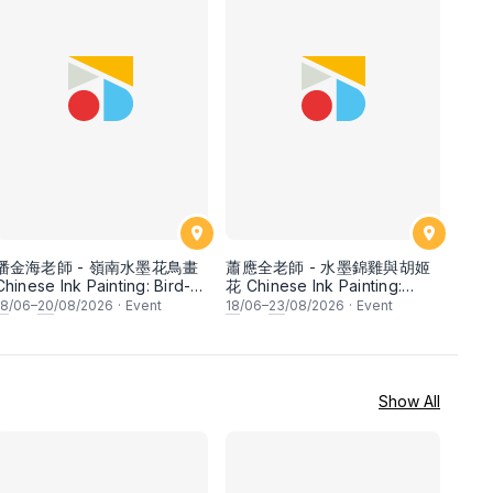
潘金海老師 - 嶺南水墨花鳥畫
蕭應全老師 - 水墨錦雞與胡姬
Chinese Ink Painting: Bird-
花 Chinese Ink Painting:
and-Flower (Lingnan
Pheasant and Orchid by Mr
18
/06–
20
/08/2026
·
Event
18
/06–
23
/08/2026
·
Event
school) by Mr Puah Kim Hai
Siew Tin Chen
Show All