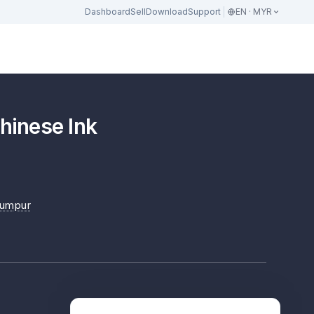
Dashboard
Sell
Download
Support
EN · MYR
ese Ink
Lumpur