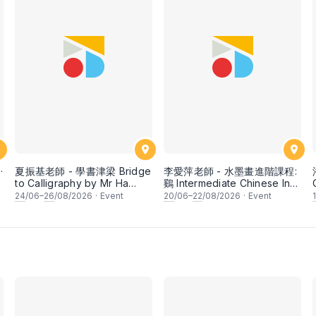
·
夏振基老師 - 學書津梁 Bridge
李愛萍老師 - 水墨畫進階課程:
to Calligraphy by Mr Ha
鷄 Intermediate Chinese Ink
Chan Kee
Painting: Chicken by Ms Ivy
24
/06–
26
/08/2026
·
Event
20
/06–
22
/08/2026
·
Event
a
Lee