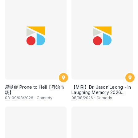
易狱症 Prone to Hell【乔治市
【MIRI】Dr. Jason Leong - In
场】
Laughing Memory 2026
Comedy Special
08
–
09
/08/2026
·
Comedy
08
/08/2026
·
Comedy