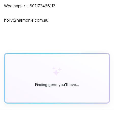
Whatsapp：+601172466113
holly@harmonie.com.au
Finding gems you'll love…