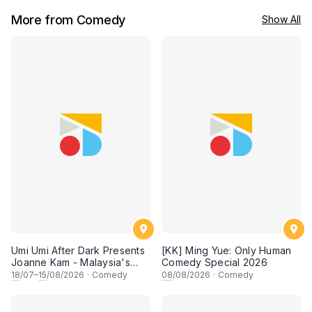
More from Comedy
Show All
Umi Umi After Dark Presents
[KK] Ming Yue: Only Human
Joanne Kam - Malaysia's
Comedy Special 2026
Queen of Comedy
18
/07–
15
/08/2026
·
Comedy
08
/08/2026
·
Comedy