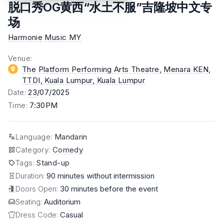
脱口秀OG黄西“水土不服”吉隆坡中文专
场
Harmonie Music MY
Venue
:
The Platform Performing Arts Theatre, Menara KEN,
TTDI, Kuala Lumpur
, Kuala Lumpur
Date
:
23
/07/2025
Time
:
7:30PM
Language
:
Mandarin
Category
:
Comedy
Tags
:
Stand-up
Duration:
90 minutes without intermission
Doors Open:
30 minutes before the event
Seating:
Auditorium
Dress Code:
Casual