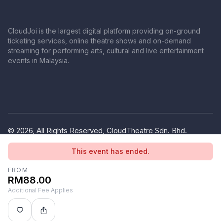
CloudJoi is the largest digital platform providing on-ground
ticketing services, online theatre shows and on-demand
streaming for performing arts, cultural and live entertainment
events in Malaysia.
© 2026, All Rights Reserved, CloudTheatre Sdn. Bhd.
(1380445-V)
This event has ended.
Privacy Policy
Terms of Use
FROM
RM88.00
Additional Fee Applies