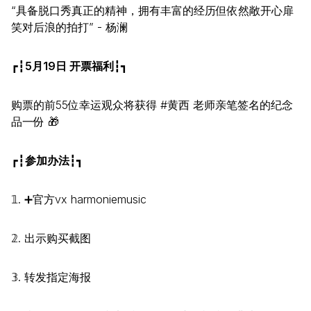
“具备脱口秀真正的精神，拥有丰富的经历但依然敞开心扉
笑对后浪的拍打” - 杨澜
┏┇
5月19日 开票福利
┇┓
购票的前55位幸运观众将获得 #黄西 老师亲笔签名的纪念
品一份 🎁
┏┇
参加办法
┇┓
𝟙. ➕官方vx harmoniemusic
𝟚. 出示购买截图
𝟛. 转发指定海报