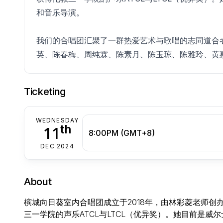
和音乐导演。
我们的合唱团汇聚了一群热爱艺术与歌唱的志同道合
英、陈春梅、周纯霖、陈素月、陈玉琼、陈雅玲、黄
Ticketing
WEDNESDAY
th
11
8:00PM (GMT+8)
DEC 2024
About
槟城向日葵室内合唱团成立于2018年，由林彩菱老师
三一学院的声乐ATCL与LTCL（优异奖）。她目前是