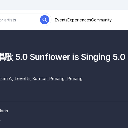
Events
Experiences
Community
.0 Sunflower is Singing 5.0
rium A, Level 5, Komtar, Penang
, Penang
arin
c