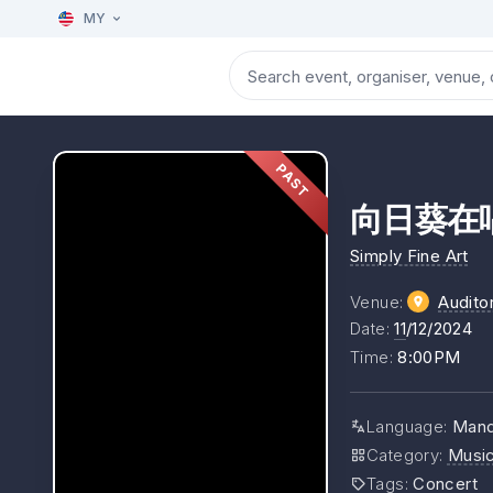
MY
PAST
向日葵在唱歌 5
Simply Fine Art
Venue
:
Audito
Date
:
11
/12/2024
Time
:
8:00PM
Language
:
Mand
Category
:
Musi
Tags
:
Concert