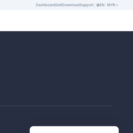
Dashboard
Sell
Download
Support
EN · MYR