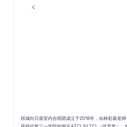
槟城向日葵室内合唱团成立于2018年，由林彩菱老
获得伦敦三一学院的声乐ATCL与LTCL（优异奖