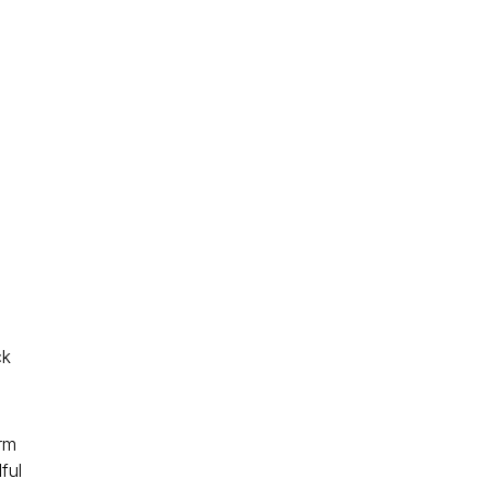
ck
rm
ful