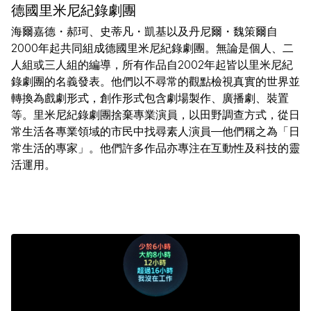
德國里米尼紀錄劇團
海爾嘉德・郝珂、史蒂凡・凱基以及丹尼爾・魏策爾自
2000年起共同組成德國里米尼紀錄劇團。無論是個人、二
人組或三人組的編導，所有作品自2002年起皆以里米尼紀
錄劇團的名義發表。他們以不尋常的觀點檢視真實的世界並
轉換為戲劇形式，創作形式包含劇場製作、廣播劇、裝置
等。里米尼紀錄劇團捨棄專業演員，以田野調查方式，從日
常生活各專業領域的市民中找尋素人演員—他們稱之為「日
常生活的專家」。他們許多作品亦專注在互動性及科技的靈
活運用。