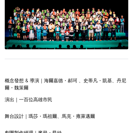
概念發想 & 導演｜海爾嘉德・郝珂 、史蒂凡・凱基、丹尼
爾・魏策爾
演出｜一百位高雄市民
舞台設計｜瑪莎・瑪祖爾、馬克・雍萊邁爾
劇團製作經理｜麥登・昂絲