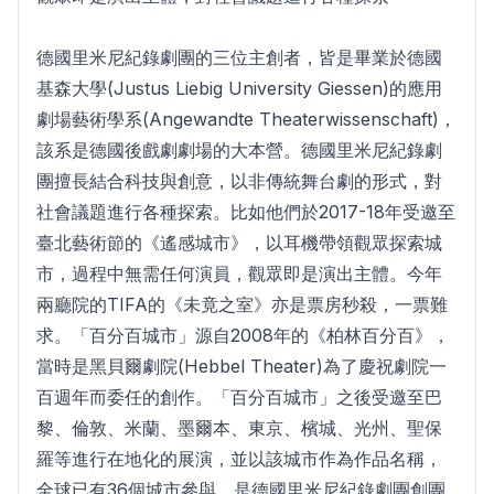
德國里米尼紀錄劇團的三位主創者，皆是畢業於德國
基森大學(Justus Liebig University Giessen)的應用
劇場藝術學系(Angewandte Theaterwissenschaft)，
該系是德國後戲劇劇場的大本營。德國里米尼紀錄劇
團擅長結合科技與創意，以非傳統舞台劇的形式，對
社會議題進行各種探索。比如他們於2017-18年受邀至
臺北藝術節的《遙感城市》，以耳機帶領觀眾探索城
市，過程中無需任何演員，觀眾即是演出主體。今年
兩廳院的TIFA的《未竟之室》亦是票房秒殺，一票難
求。「百分百城市」源自2008年的《柏林百分百》，
當時是黑貝爾劇院(Hebbel Theater)為了慶祝劇院一
百週年而委任的創作。「百分百城市」之後受邀至巴
黎、倫敦、米蘭、墨爾本、東京、檳城、光州、聖保
羅等進行在地化的展演，並以該城市作為作品名稱，
全球已有36個城市參與，是德國里米尼紀錄劇團創團