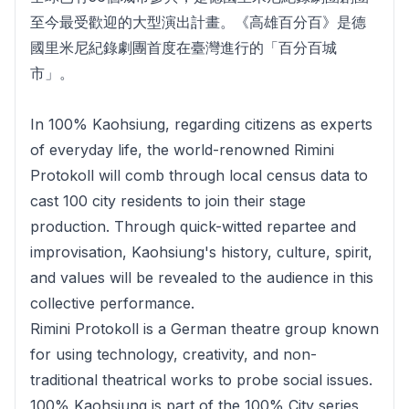
至今最受歡迎的大型演出計畫。《高雄百分百》是德
國里米尼紀錄劇團首度在臺灣進行的「百分百城
市」。
In 100% Kaohsiung, regarding citizens as experts
of everyday life, the world-renowned Rimini
Protokoll will comb through local census data to
cast 100 city residents to join their stage
production. Through quick-witted repartee and
improvisation, Kaohsiung's history, culture, spirit,
and values will be revealed to the audience in this
collective performance.
Rimini Protokoll is a German theatre group known
for using technology, creativity, and non-
traditional theatrical works to probe social issues.
100% Kaohsiung is part of the 100% City series,